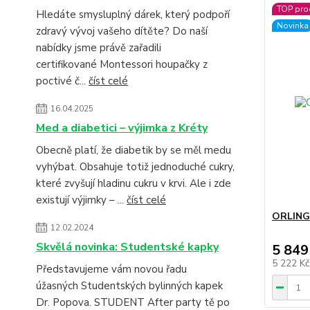
TOP pro
Hledáte smysluplný dárek, který podpoří
Novinka
zdravý vývoj vašeho dítěte? Do naší
nabídky jsme právě zařadili
certifikované Montessori houpačky z
poctivé č...
číst celé
16.04.2025
Med a diabetici – výjimka z Kréty
Obecně platí, že diabetik by se měl medu
vyhýbat. Obsahuje totiž jednoduché cukry,
které zvyšují hladinu cukru v krvi. Ale i zde
existují výjimky – ...
číst celé
ORLING 
12.02.2024
Skvělá novinka: Studentské kapky
5 849
5 222 K
Představujeme vám novou řadu
úžasných Studentských bylinných kapek
Dr. Popova. STUDENT After party tě po