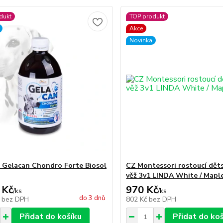
dukt
TOP produkt
Akce
Novinka
Gelacan Chondro Forte Biosol
CZ Montessori rostoucí děts
věž 3v1 LINDA White / Mapl
 Kč
970 Kč
/
ks
/
ks
do 3 dnů
č
bez DPH
802 Kč
bez DPH
Přidat do košíku
Přidat do ko