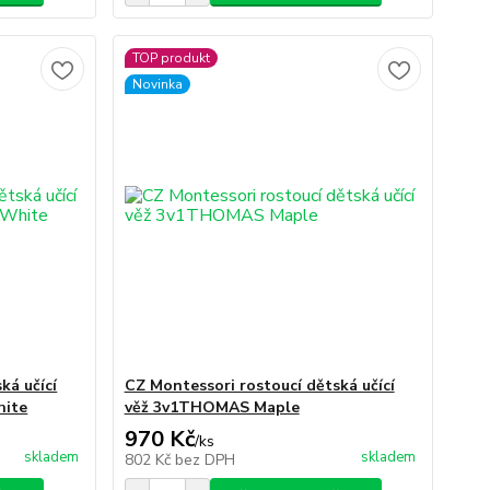
TOP produkt
Novinka
ká učící
CZ Montessori rostoucí dětská učící
hite
věž 3v1THOMAS Maple
970 Kč
/
ks
skladem
skladem
802 Kč
bez DPH