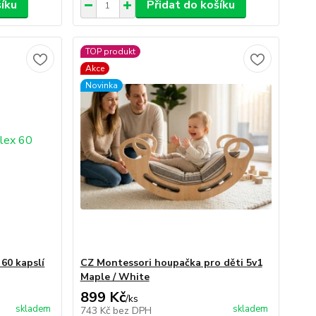
šíku
Přidat do košíku
TOP produkt
Akce
Novinka
60 kapslí
CZ Montessori houpačka pro děti 5v1
Maple / White
899 Kč
/
ks
skladem
skladem
743 Kč
bez DPH