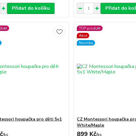
Přidat do košíku
Přidat do ko
dukt
TOP produkt
Akce
Novinka
essori houpačka pro děti 5v1
CZ Montessori houpačka pro
White/Maple
č
899 Kč
/
ks
/
ks