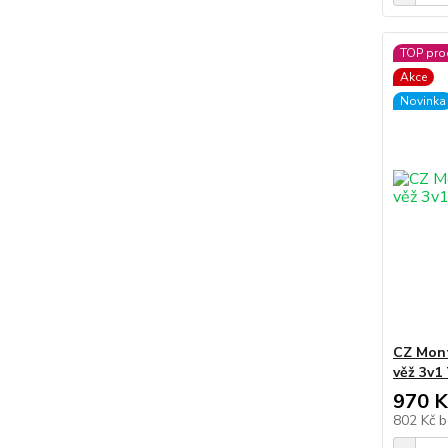
TOP pro
Akce
Novinka
CZ Mont
věž 3v1
970 K
802 Kč
b