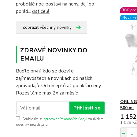
probdělé noci postaví na nohy, dají do
TOP pro
pořád...
číst celé
Novinka
Zobrazit všechny novinky
ZDRAVÉ NOVINKY DO
EMAILU
Buďte první, kdo se dozví o
zajímavostech a novinkách od našich
zpravodajů. Od receptů až po akční ceny.
Rozesíláme max 2x za měsíc.
ORLING 
Přihlásit se
500 ml
1 152
Souhlasím se
zpracováním osobních údajů
za účelem
1 029 K
rozesílky newsletteru.