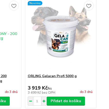
Novinka
 200
ORLING Gelacan Profi 5000 g
kg
3 919 Kč
/
ks
do 3 dnů
do 3 dnů
3 499 Kč
bez DPH
šíku
Přidat do košíku