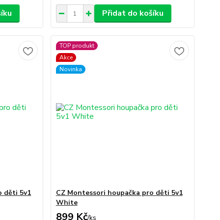
šíku
Přidat do košíku
TOP produkt
Akce
Novinka
 děti 5v1
CZ Montessori houpačka pro děti 5v1
White
899 Kč
/
ks