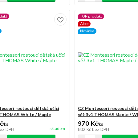
dukt
TOP produkt
Akce
Novinka
essori rostoucí dětská učící
CZ Montessori rostoucí děts
 THOMAS White / Maple
věž 3v1 THOMAS Maple / W
č
970 Kč
/
ks
/
ks
skladem
ez DPH
802 Kč
bez DPH