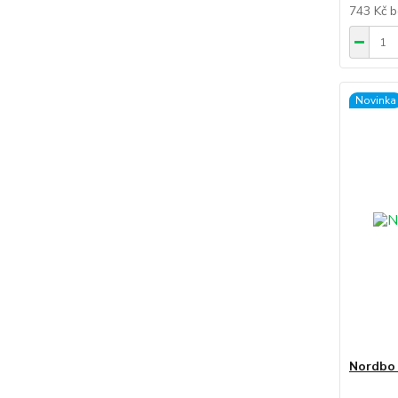
743 Kč
b
Novinka
Nordbo 