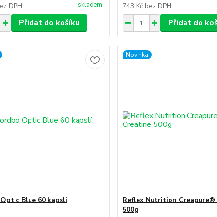
skladem
ez DPH
743 Kč
bez DPH
Přidat do košíku
Přidat do ko
Novinka
Optic Blue 60 kapslí
Reflex Nutrition Creapure®
500g