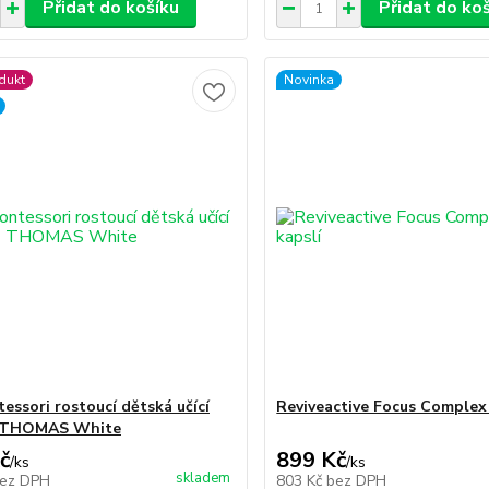
Přidat do košíku
Přidat do ko
dukt
Novinka
essori rostoucí dětská učící
Reviveactive Focus Complex 
1 THOMAS White
č
899 Kč
/
ks
/
ks
skladem
ez DPH
803 Kč
bez DPH