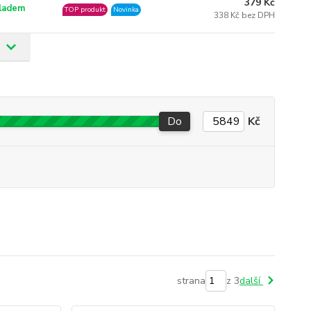
379 Kč
ladem
TOP produkt
Novinka
338 Kč bez DPH
Do
Kč
strana
z 3
další