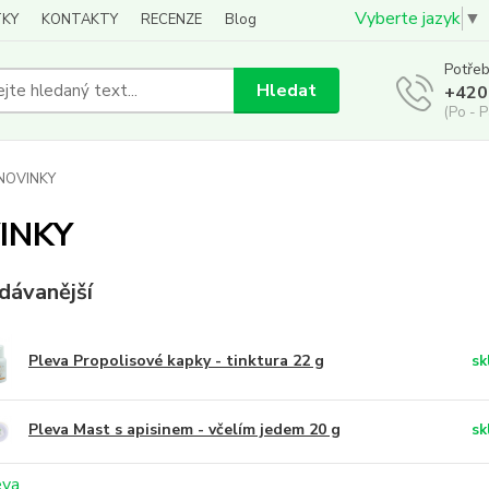
Vyberte jazyk
▼
KY
KONTAKTY
RECENZE
Blog
Potřeb
Hledat
+420
(Po - P
NOVINKY
INKY
dávanější
Pleva Propolisové kapky - tinktura 22 g
sk
Pleva Mast s apisinem - včelím jedem 20 g
sk