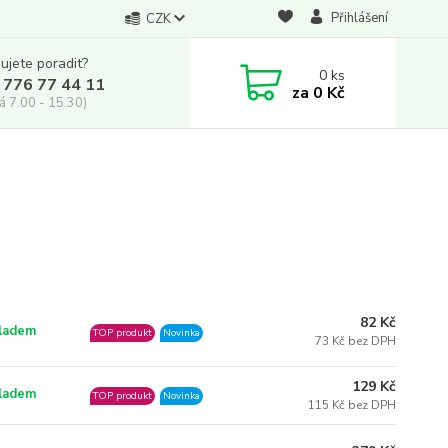
Přihlášení
CZK
ujete poradit?
0
ks
 776 77 44 11
za
0 Kč
á 7.00 - 15.30)
82 Kč
ladem
TOP produkt
Novinka
73 Kč bez DPH
129 Kč
ladem
TOP produkt
Novinka
115 Kč bez DPH