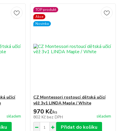
TOP produkt
Akce
Novinka
ká učící
CZ Montessori rostoucí dětská učící
e
věž 3v1 LINDA Maple / White
970 Kč
/
ks
skladem
skladem
802 Kč
bez DPH
šíku
Přidat do košíku