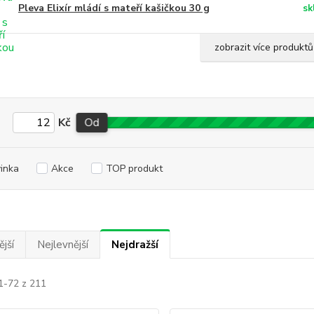
Pleva Elixír mládí s mateří kašičkou 30 g
sk
zobrazit více produktů
Kč
Od
inka
Akce
TOP produkt
jší
Nejlevnější
Nejdražší
1-72 z 211