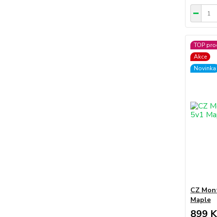
TOP pro
Akce
Novinka
CZ Mont
Maple
899 K