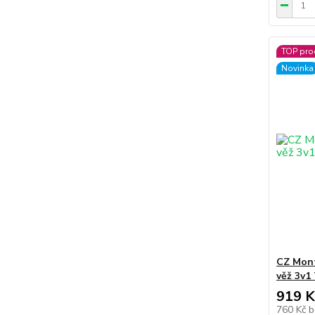
TOP pro
Novinka
CZ Mont
věž 3v
919 K
760 Kč
b