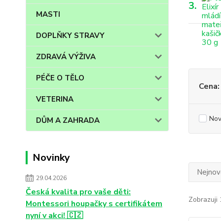
3.
MASTI
DOPLŇKY STRAVY
ZDRAVÁ VÝŽIVA
PÉČE O TĚLO
Cena:
VETERINA
Nov
DŮM A ZAHRADA
Novinky
Nejnově
29.04.2026
Česká kvalita pro vaše děti:
Zobrazuji 
Montessori houpačky s certifikátem
nyní v akci! 🇨🇿