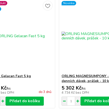
dukt
Novinka
Gelacan Fast 5 kg
ORLING MAGNESIUMPONY -
denních dávek, prášek - 10 
 Kč
5 302 Kč
/
ks
/
ks
do 3 dnů
č
bez DPH
4 734 Kč
bez DPH
Přidat do košíku
Přidat do ko