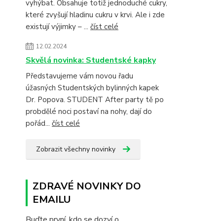
vyhýbat. Obsahuje totiž jednoduché cukry,
které zvyšují hladinu cukru v krvi. Ale i zde
existují výjimky – ...
číst celé
12.02.2024
Skvělá novinka: Studentské kapky
Představujeme vám novou řadu
úžasných Studentských bylinných kapek
Dr. Popova. STUDENT After party tě po
probdělé noci postaví na nohy, dají do
pořád...
číst celé
Zobrazit všechny novinky
ZDRAVÉ NOVINKY DO
EMAILU
Buďte první, kdo se dozví o