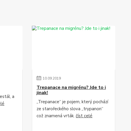
10
.
09
.
2019
Trepanace na migrénu? Jde to i
jinak!
estál, a
„Trepanace“ je pojem, který pochází
elé
ze starořeckého slova „trypanon“
což znamená vrták.
číst celé