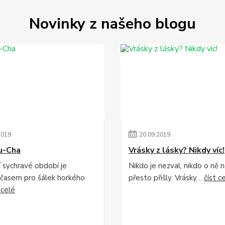
Novinky z našeho blogu
2019
20
.
09
.
2019
u-Cha
Vrásky z lásky? Nikdy víc!
 sychravé období je
Nikdo je nezval, nikdo o ně n
 časem pro šálek horkého
přesto přišly. Vrásky…
číst c
 celé