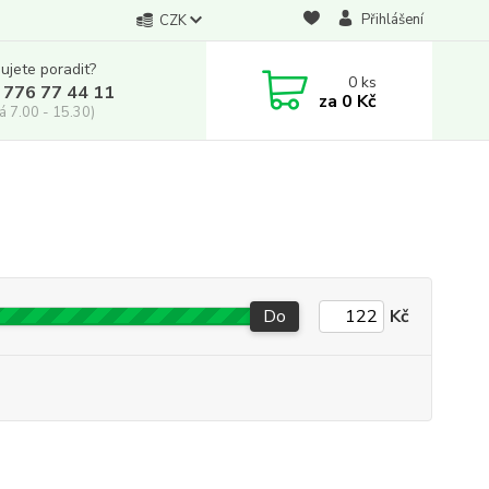
Přihlášení
CZK
ujete poradit?
0
ks
 776 77 44 11
za
0 Kč
á 7.00 - 15.30)
Do
Kč