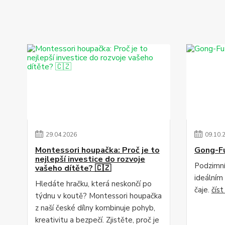
29
.
04
.
2026
09
.
10
.
Montessori houpačka: Proč je to
Gong-F
nejlepší investice do rozvoje
Podzimní
vašeho dítěte? 🇨🇿
ideálním
Hledáte hračku, která neskončí po
čaje.
číst
týdnu v koutě? Montessori houpačka
z naší české dílny kombinuje pohyb,
kreativitu a bezpečí. Zjistěte, proč je