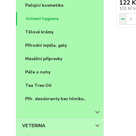
122 K
Pečující kosmetika
101 Kč
b
Intimní hygiena
Tělové krémy
Přírodní mýdla, gely
Masážní přípravky
Péče o nohy
Tea Tree Oil
Přír. deodoranty bez hliníku,.
VETERINA