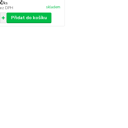
č
/
ks
skladem
ez DPH
Přidat do košíku