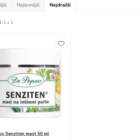
jší
Nejlevnější
Nejdražší
1-1 z 1
ov Senziten mast 50 ml