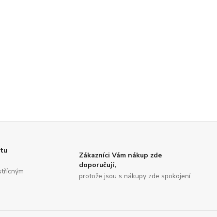
itu
Zákazníci Vám nákup zde
doporučují,
střícným
protože jsou s nákupy zde spokojení