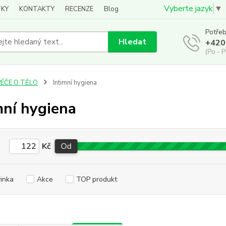
Vyberte jazyk
▼
KY
KONTAKTY
RECENZE
Blog
Potřeb
Hledat
+420
(Po - P
PÉČE O TĚLO
Intimní hygiena
mní hygiena
Kč
Od
inka
Akce
TOP produkt