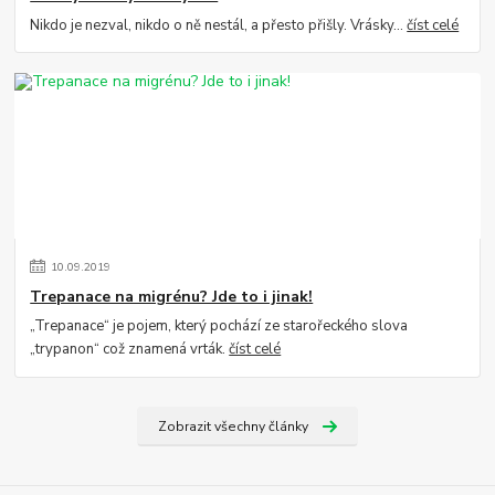
Nikdo je nezval, nikdo o ně nestál, a přesto přišly. Vrásky…
číst celé
10
.
09
.
2019
Trepanace na migrénu? Jde to i jinak!
„Trepanace“ je pojem, který pochází ze starořeckého slova
„trypanon“ což znamená vrták.
číst celé
Zobrazit všechny články