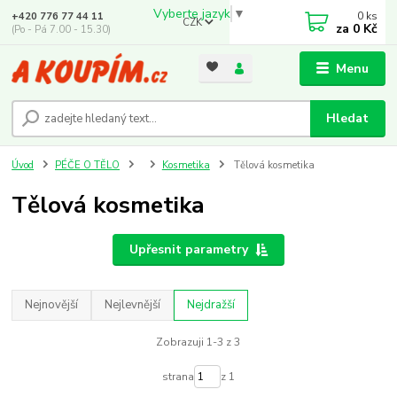
Vyberte jazyk
▼
0
ks
+420 776 77 44 11
CZK
za
0 Kč
(Po - Pá 7.00 - 15.30)
Menu
Hledat
Úvod
PÉČE O TĚLO
Kosmetika
Tělová kosmetika
Tělová kosmetika
Upřesnit parametry
Nejnovější
Nejlevnější
Nejdražší
Zobrazuji 1-3 z 3
strana
z 1