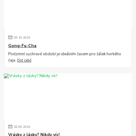
09
.
10
.
2019
Gong-Fu-Cha
Podzimní sychravé období je ideálním časem pro šálek horkého
čaje.
číst celé
20
.
09
.
2019
Vrásky z lásky? Nikdy víc!