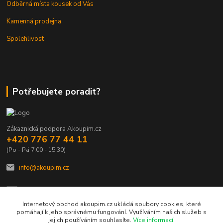
Odběrná místa kousek od Vás
Kamenná prodejna
Spolehlivost
Potřebujete poradit?
Zákaznická podpora Akoupim.cz
+420 776 77 44 11
(Po - Pá 7.00 - 15.30)
info@akoupim.cz
Internetový obchod akoupim.cz ukládá soubory cookies, které
pomáhají k jeho správnému fungování. Využíváním našich služeb s
jejich používáním souhlasíte.
Více informací
.