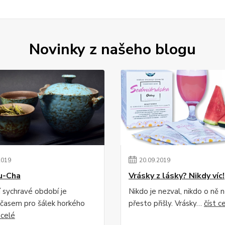
Novinky z našeho blogu
2019
20
.
09
.
2019
u-Cha
Vrásky z lásky? Nikdy víc!
 sychravé období je
Nikdo je nezval, nikdo o ně n
 časem pro šálek horkého
přesto přišly. Vrásky…
číst c
 celé