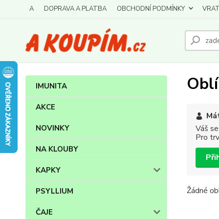
A
DOPRAVA A PLATBA
OBCHODNÍ PODMÍNKY
VRAT
Obl
IMUNITA
AKCE
Mát
NOVINKY
Váš se
Pro tr
NA KLOUBY
Při
KAPKY
Žádné ob
PSYLLIUM
ČAJE