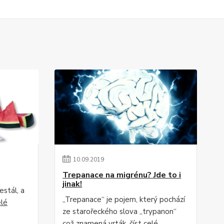
10
.
09
.
2019
Trepanace na migrénu? Jde to i
jinak!
estál, a
„Trepanace“ je pojem, který pochází
elé
ze starořeckého slova „trypanon“
což znamená vrták.
číst celé