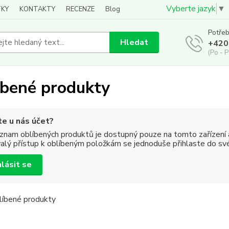
Vyberte jazyk
▼
KY
KONTAKTY
RECENZE
Blog
Potřeb
Hledat
+420
(Po - P
íbené produkty
e u nás účet?
znam oblíbených produktů je dostupný pouze na tomto zařízení a
valý přístup k oblíbeným položkám se jednoduše přihlaste do sv
hlásit se
líbené produkty