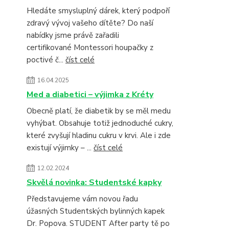
Hledáte smysluplný dárek, který podpoří
zdravý vývoj vašeho dítěte? Do naší
nabídky jsme právě zařadili
certifikované Montessori houpačky z
poctivé č...
číst celé
16.04.2025
Med a diabetici – výjimka z Kréty
Obecně platí, že diabetik by se měl medu
vyhýbat. Obsahuje totiž jednoduché cukry,
které zvyšují hladinu cukru v krvi. Ale i zde
existují výjimky – ...
číst celé
12.02.2024
Skvělá novinka: Studentské kapky
Představujeme vám novou řadu
úžasných Studentských bylinných kapek
Dr. Popova. STUDENT After party tě po