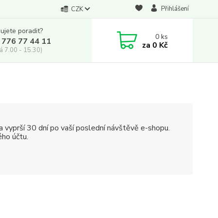
Přihlášení
CZK
ujete poradit?
0
ks
 776 77 44 11
za
0 Kč
á 7.00 - 15.30)
 vyprší 30 dní po vaší poslední návštěvě e-shopu.
ého účtu.