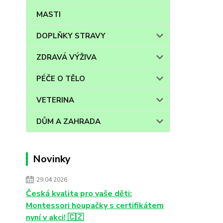
MASTI
DOPLŇKY STRAVY
ZDRAVÁ VÝŽIVA
PÉČE O TĚLO
VETERINA
DŮM A ZAHRADA
Novinky
29.04.2026
Česká kvalita pro vaše děti:
Montessori houpačky s certifikátem
nyní v akci! 🇨🇿