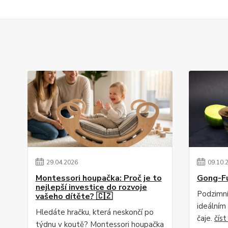
29
.
04
.
2026
09
.
10
.
Montessori houpačka: Proč je to
Gong-F
nejlepší investice do rozvoje
Podzimní
vašeho dítěte? 🇨🇿
ideálním
Hledáte hračku, která neskončí po
čaje.
číst
týdnu v koutě? Montessori houpačka