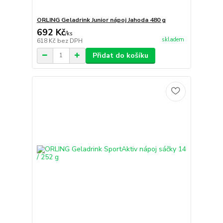
ORLING Geladrink Junior nápoj Jahoda 480 g
692 Kč
/
ks
skladem
618 Kč
bez DPH
Přidat do košíku