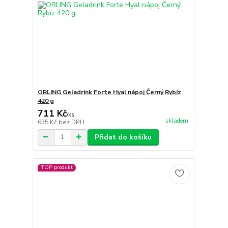
ORLING Geladrink Forte Hyal nápoj Černý Rybíz
420 g
711 Kč
/
ks
skladem
635 Kč
bez DPH
Přidat do košíku
TOP produkt