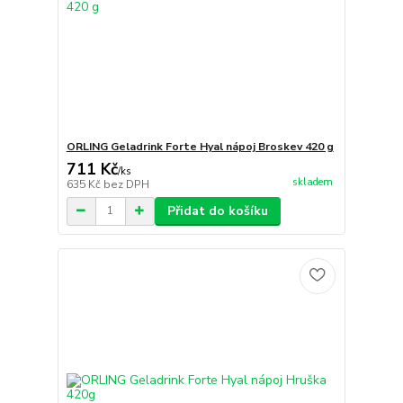
ORLING Geladrink Forte Hyal nápoj Broskev 420 g
711 Kč
/
ks
skladem
635 Kč
bez DPH
Přidat do košíku