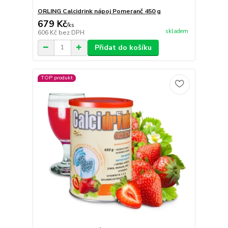
ORLING Calcidrink nápoj Pomeranč 450 g
679 Kč
/
ks
skladem
606 Kč
bez DPH
Přidat do košíku
TOP produkt