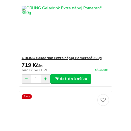
ORLING Geladrink Extra nápoj Pomeranč 390g
719 Kč
/
ks
skladem
642 Kč
bez DPH
Přidat do košíku
Akce