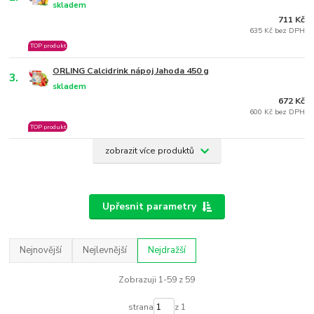
skladem
711 Kč
635 Kč bez DPH
TOP produkt
ORLING Calcidrink nápoj Jahoda 450 g
3.
skladem
672 Kč
600 Kč bez DPH
TOP produkt
zobrazit více produktů
Upřesnit parametry
Nejnovější
Nejlevnější
Nejdražší
Zobrazuji 1-59 z 59
strana
z 1