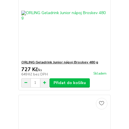
ORLING Geladrink Junior nápoj Broskev 480 g
727 Kč
/
ks
Skladem
649 Kč
bez DPH
Přidat do košíku