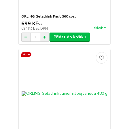
ORLING Geladrink Fast 360 cps.
699 Kč
/
ks
skladem
624 Kč
bez DPH
Přidat do košíku
Akce