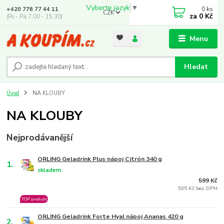
Vyberte jazyk
▼
0
ks
+420 776 77 44 11
CZK
za
0 Kč
(Po - Pá 7.00 - 15.30)
Menu
Hledat
Úvod
NA KLOUBY
NA KLOUBY
Nejprodávanější
ORLING Geladrink Plus nápoj Citrón 340 g
1.
skladem
599 Kč
535 Kč bez DPH
TOP produkt
ORLING Geladrink Forte Hyal nápoj Ananas 420 g
2.