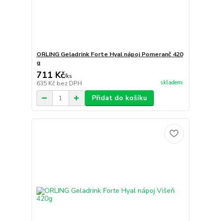
ORLING Geladrink Forte Hyal nápoj Pomeranč 420
g
711 Kč
/
ks
skladem
635 Kč
bez DPH
Přidat do košíku