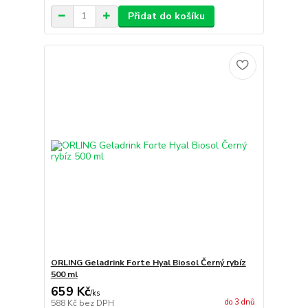
Přidat do košíku
ORLING Geladrink Forte Hyal Biosol Černý rybíz
500 ml
659 Kč
/
ks
do 3 dnů
588 Kč
bez DPH