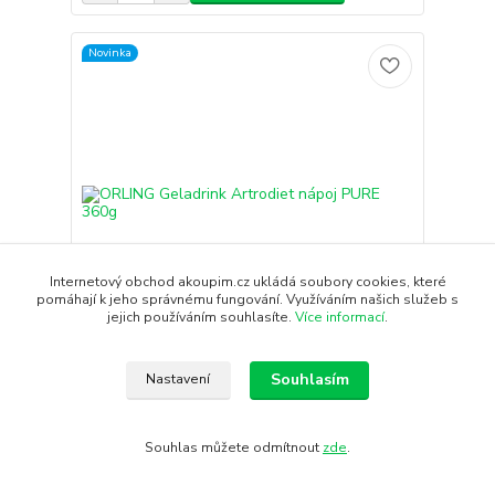
Novinka
Internetový obchod akoupim.cz ukládá soubory cookies, které
pomáhají k jeho správnému fungování. Využíváním našich služeb s
jejich používáním souhlasíte.
Více informací
.
Souhlasím
Nastavení
ORLING Geladrink Artrodiet nápoj PURE 360g
629 Kč
/
ks
Skladem
562 Kč
bez DPH
Souhlas můžete odmítnout
zde
.
Přidat do košíku