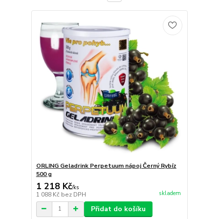
ORLING Geladrink Perpetuum nápoj Černý Rybíz
500 g
1 218 Kč
/
ks
skladem
1 088 Kč
bez DPH
Přidat do košíku