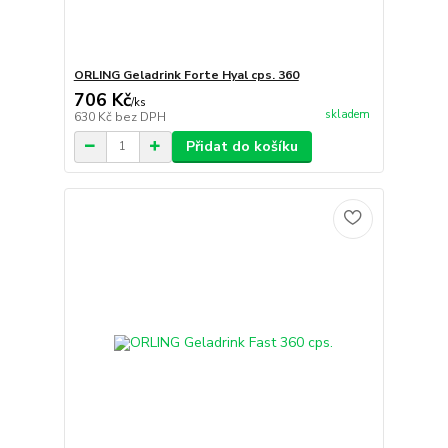
ORLING Geladrink Forte Hyal cps. 360
706 Kč
/
ks
skladem
630 Kč
bez DPH
Přidat do košíku