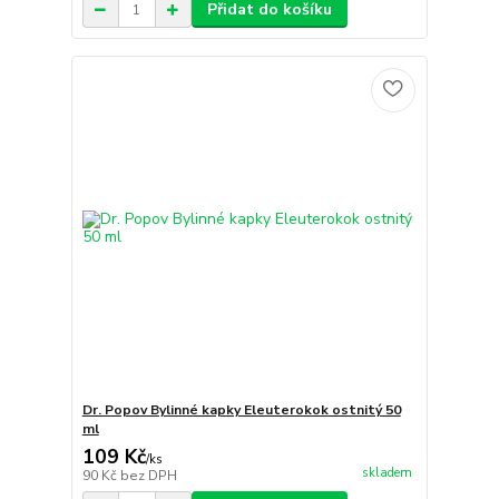
Přidat do košíku
Dr. Popov Bylinné kapky Eleuterokok ostnitý 50
ml
109 Kč
/
ks
skladem
90 Kč
bez DPH