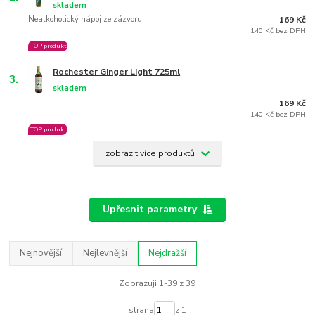
skladem
Nealkoholický nápoj ze zázvoru
169 Kč
140 Kč bez DPH
TOP produkt
Rochester Ginger Light 725ml
3.
skladem
169 Kč
140 Kč bez DPH
TOP produkt
zobrazit více produktů
Upřesnit parametry
Nejnovější
Nejlevnější
Nejdražší
Zobrazuji 1-39 z 39
strana
z 1