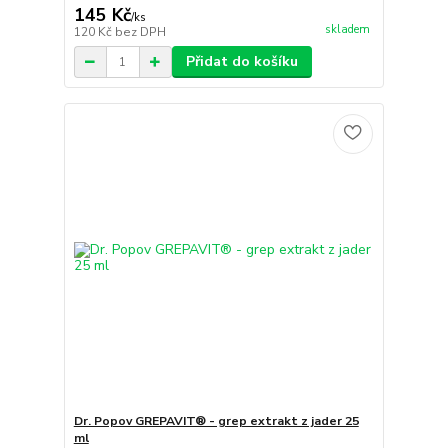
145 Kč
/
ks
skladem
120 Kč
bez DPH
Přidat do košíku
Dr. Popov GREPAVIT® - grep extrakt z jader 25
ml