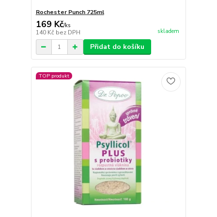
Rochester Punch 725ml
169 Kč
/
ks
skladem
140 Kč
bez DPH
Přidat do košíku
TOP produkt