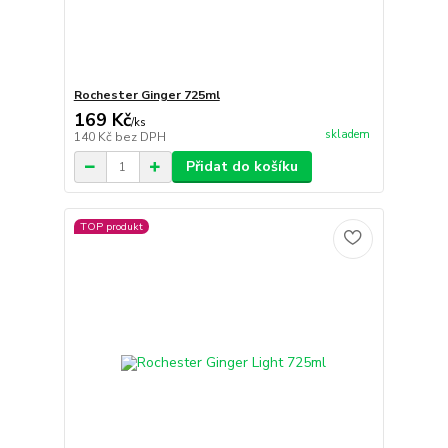
Rochester Ginger 725ml
169 Kč
/
ks
skladem
140 Kč
bez DPH
Přidat do košíku
TOP produkt