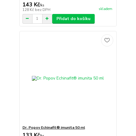
143 Kč
/
ks
skladem
128 Kč
bez DPH
Přidat do košíku
Dr. Popov Echinafit® imunita 50 ml
133 Kč
/
ks