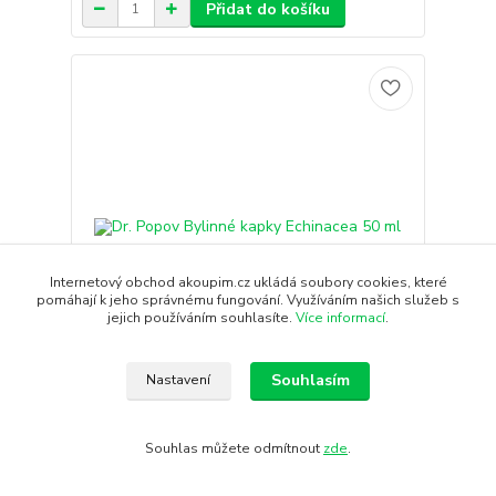
Přidat do košíku
Internetový obchod akoupim.cz ukládá soubory cookies, které
pomáhají k jeho správnému fungování. Využíváním našich služeb s
jejich používáním souhlasíte.
Více informací
.
Souhlasím
Nastavení
Dr. Popov Bylinné kapky Echinacea 50 ml
107 Kč
/
ks
Souhlas můžete odmítnout
zde
.
Skladem
88 Kč
bez DPH
Přidat do košíku