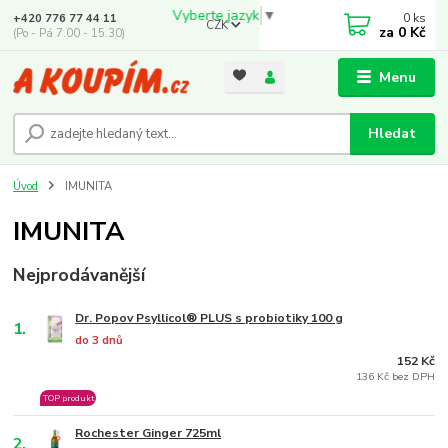
Vyberte jazyk
▼
0
ks
+420 776 77 44 11
CZK
za
0 Kč
(Po - Pá 7.00 - 15.30)
Menu
Hledat
Úvod
IMUNITA
IMUNITA
Nejprodávanější
Dr. Popov Psyllicol® PLUS s probiotiky 100 g
1.
do 3 dnů
152 Kč
136 Kč bez DPH
TOP produkt
Rochester Ginger 725ml
2.