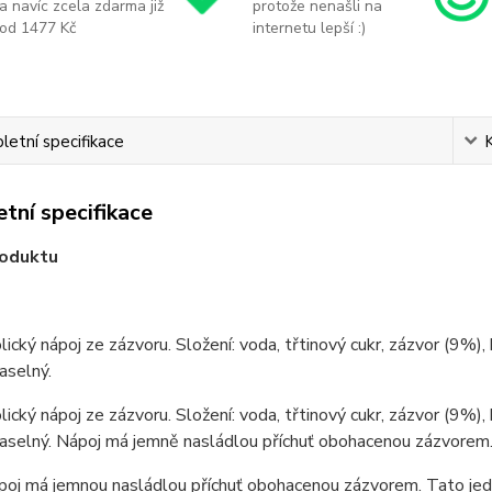
a navíc zcela zdarma již
protože nenašli na
od 1477 Kč
internetu lepší :)
etní specifikace
tní specifikace
roduktu
ický nápoj ze zázvoru. Složení: voda, třtinový cukr, zázvor (9%), 
aselný.
ický nápoj ze zázvoru. Složení: voda, třtinový cukr, zázvor (9%), 
raselný. Nápoj má jemně nasládlou příchuť obohacenou zázvorem
oj má jemnou nasládlou příchuť obohacenou zázvorem. Tato jedin