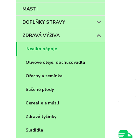
MASTI
DOPLŇKY STRAVY
ZDRAVÁ VÝŽIVA
Nealko nápoje
Olivové oleje, dochucovadla
Ořechy a semínka
Sušené plody
Cereálie a műsli
Zdravé tyčinky
Sladidla