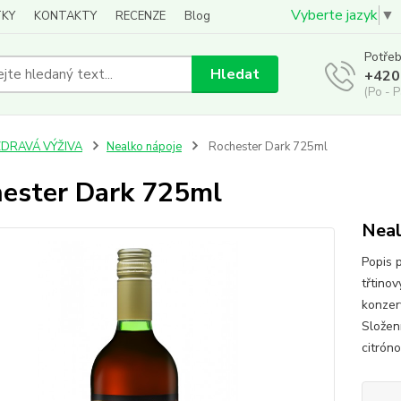
Vyberte jazyk
▼
KY
KONTAKTY
RECENZE
Blog
Potřeb
Hledat
+420
(Po - P
ZDRAVÁ VÝŽIVA
Nealko nápoje
Rochester Dark 725ml
ester Dark 725ml
Neal
Popis 
třtinov
konzer
Složení
citrón