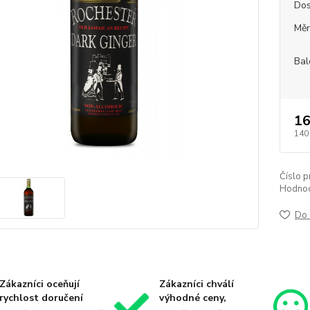
Dos
Měr
Bal
16
140
Číslo p
Hodnoc
Do 
Zákazníci oceňují
Zákazníci chválí
rychlost doručení
výhodné ceny,