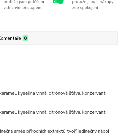
protože jsou potěšeni
protože jsou s nákupy
vstřícným přístupem
zde spokojení
Komentáře
0
karamel, kyselina vinná, citrónová šťáva, konzervant:
karamel, kyselina vinná, citrónová šťáva, konzervant:
.
ečná směs přírodních extraktů tvoří jedinečný nápoj