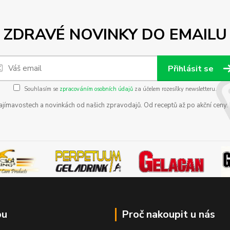
ZDRAVÉ NOVINKY DO EMAILU
Přihlásit se
Souhlasím se
zpracováním osobních údajů
za účelem rozesílky newsletteru.
zajímavostech a novinkách od našich zpravodajů. Od receptů až po akční ceny
pu
Proč nakoupit u nás