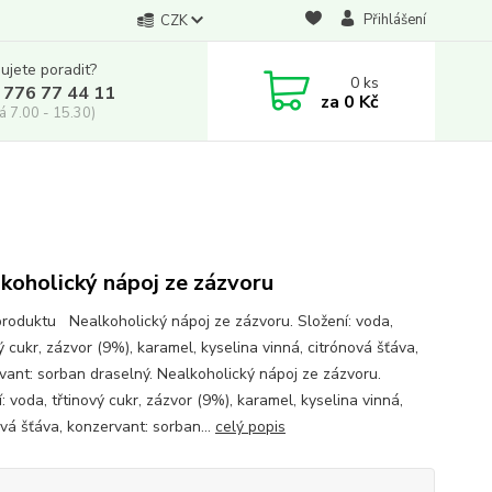
Přihlášení
CZK
ujete poradit?
0
ks
 776 77 44 11
za
0 Kč
á 7.00 - 15.30)
koholický nápoj ze zázvoru
produktu Nealkoholický nápoj ze zázvoru. Složení: voda,
ý cukr, zázvor (9%), karamel, kyselina vinná, citrónová šťáva,
vant: sorban draselný. Nealkoholický nápoj ze zázvoru.
: voda, třtinový cukr, zázvor (9%), karamel, kyselina vinná,
ová šťáva, konzervant: sorban...
celý popis