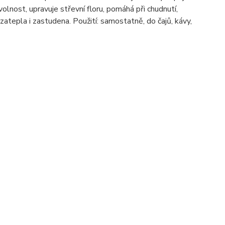
volnost, upravuje střevní floru, pomáhá při chudnutí,
zatepla i zastudena. Použití: samostatně, do čajů, kávy,