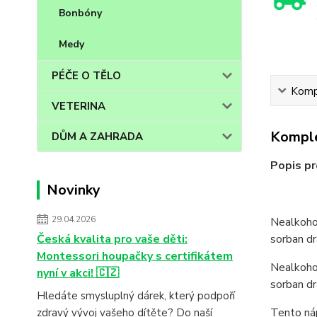
Bonbóny
Medy
PÉČE O TĚLO
Kompl
VETERINA
Komple
DŮM A ZAHRADA
Popis p
Novinky
29.04.2026
Nealkohol
sorban dr
Česká kvalita pro vaše děti:
Montessori houpačky s certifikátem
Nealkohol
nyní v akci! 🇨🇿
sorban d
Hledáte smysluplný dárek, který podpoří
Tento náp
zdravý vývoj vašeho dítěte? Do naší