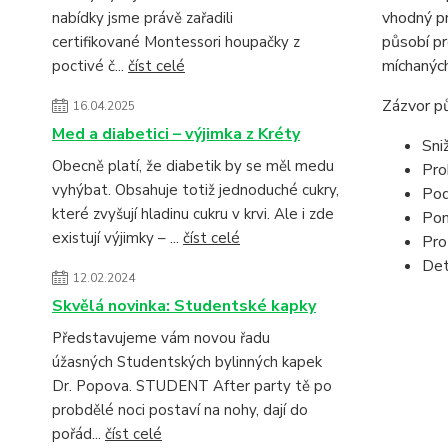
vhodný pr
nabídky jsme právě zařadili
působí pr
certifikované Montessori houpačky z
míchaných
poctivé č...
číst celé
Zázvor pů
16.04.2025
Med a diabetici – výjimka z Kréty
Sni
Obecně platí, že diabetik by se měl medu
Pro
vyhýbat. Obsahuje totiž jednoduché cukry,
Pod
které zvyšují hladinu cukru v krvi. Ale i zde
Pom
existují výjimky – ...
číst celé
Pro
Det
12.02.2024
Skvělá novinka: Studentské kapky
Představujeme vám novou řadu
úžasných Studentských bylinných kapek
Dr. Popova. STUDENT After party tě po
probdělé noci postaví na nohy, dají do
pořád...
číst celé