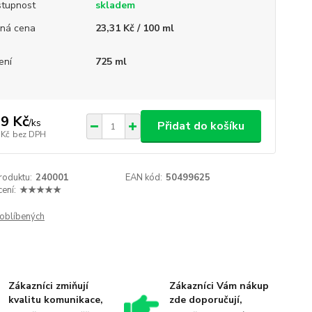
tupnost
skladem
ná cena
23,31 Kč / 100 ml
ení
725 ml
9 Kč
/
ks
Přidat do košíku
 Kč
bez DPH
roduktu:
240001
EAN kód:
50499625
ení:
★★★★★
oblíbených
Zákazníci zmiňují
Zákazníci Vám nákup
kvalitu komunikace,
zde doporučují,