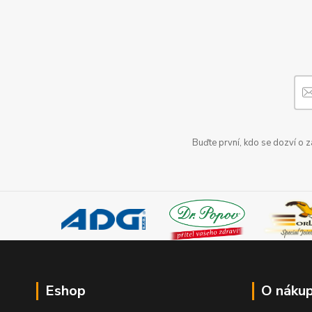
Buďte první, kdo se dozví o 
Eshop
O náku