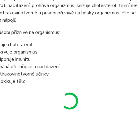
oti nachlazení, prohřívá organizmus, snižuje cholesterol, tlumí ne
otirakovinotvorně a pusobi přiznivě na lidský organizmus. Pije se 
 nápojů.
sobí příznivě na organismus:
žuje cholesterol
krvuje organismus
poruje imunitu
áhá při chřipce a nachlazení
tirakovinotvorné účinky
oxikuje tělo