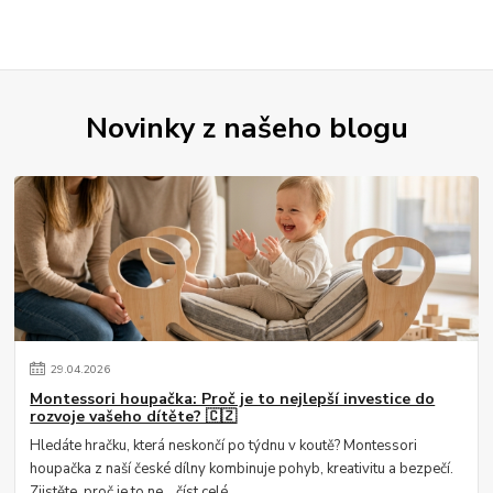
Novinky z našeho blogu
29
.
04
.
2026
Montessori houpačka: Proč je to nejlepší investice do
rozvoje vašeho dítěte? 🇨🇿
Hledáte hračku, která neskončí po týdnu v koutě? Montessori
houpačka z naší české dílny kombinuje pohyb, kreativitu a bezpečí.
Zjistěte, proč je to ne...
číst celé