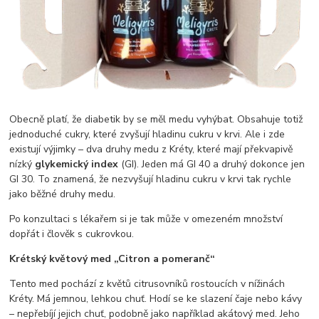
Obecně platí, že diabetik by se měl medu vyhýbat. Obsahuje totiž
jednoduché cukry, které zvyšují hladinu cukru v krvi. Ale i zde
existují výjimky – dva druhy medu z Kréty, které mají překvapivě
nízký
glykemický index
(GI). Jeden má GI 40 a druhý dokonce jen
GI 30. To znamená, že nezvyšují hladinu cukru v krvi tak rychle
jako běžné druhy medu.
Po konzultaci s lékařem si je tak může v omezeném množství
dopřát i člověk s cukrovkou.
Krétský květový med „Citron a pomeranč“
Tento med pochází z květů citrusovníků rostoucích v nížinách
Kréty. Má jemnou, lehkou chuť. Hodí se ke slazení čaje nebo kávy
– nepřebíjí jejich chuť, podobně jako například akátový med. Jeho