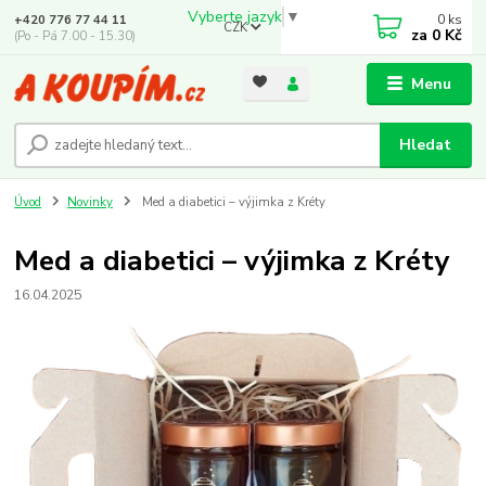
Vyberte jazyk
▼
0
ks
+420 776 77 44 11
CZK
za
0 Kč
(Po - Pá 7.00 - 15.30)
Menu
Hledat
Úvod
Novinky
Med a diabetici – výjimka z Kréty
Med a diabetici – výjimka z Kréty
16.04.2025