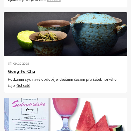
09
.
10
.
2019
Gong-Fu-Cha
Podzimní sychravé období je ideálním časem pro šálek horkého
čaje.
číst celé