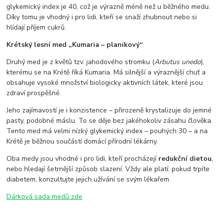
glykemický index je 40, což je výrazně méně než u běžného medu.
Díky tomu je vhodný i pro lidi, kteří se snaží zhubnout nebo si
hlídají příjem cukrů.
Krétský lesní med „Kumaria – planikový“
Druhý med je z květů tzv. jahodového stromku (
Arbutus unedo
),
kterému se na Krétě říká Kumaria. Má silnější a výraznější chuť a
obsahuje vysoké množství biologicky aktivních látek, které jsou
zdraví prospěšné.
Jeho zajímavostí je i konzistence – přirozeně krystalizuje do jemné
pasty, podobné máslu. To se děje bez jakéhokoliv zásahu člověka.
Tento med má velmi nízký glykemický index – pouhých 30 – a na
Krétě je běžnou součástí domácí přírodní lékárny.
Oba medy jsou vhodné i pro lidi, kteří procházejí
redukční dietou
,
nebo hledají šetrnější způsob slazení. Vždy ale platí: pokud trpíte
diabetem, konzultujte jejich užívání se svým lékařem.
Dárková sada medů zde