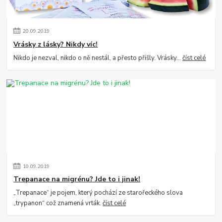
20
.
09
.
2019
Vrásky z lásky? Nikdy víc!
Nikdo je nezval, nikdo o ně nestál, a přesto přišly. Vrásky…
číst celé
10
.
09
.
2019
Trepanace na migrénu? Jde to i jinak!
„Trepanace“ je pojem, který pochází ze starořeckého slova
„trypanon“ což znamená vrták.
číst celé