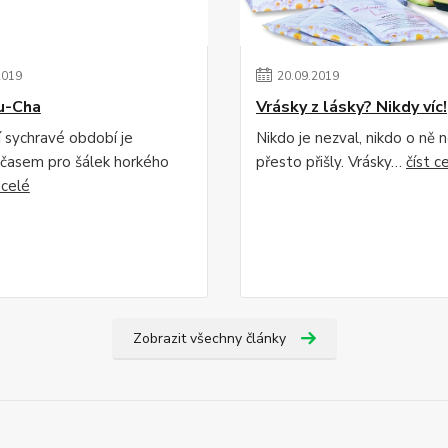
2019
20
.
09
.
2019
u-Cha
Vrásky z lásky? Nikdy víc!
 sychravé období je
Nikdo je nezval, nikdo o ně n
 časem pro šálek horkého
přesto přišly. Vrásky…
číst c
 celé
Zobrazit všechny články