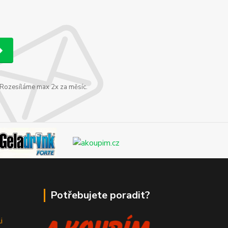
. Rozesíláme max 2x za měsíc.
Potřebujete poradit?
i