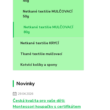
45g
Netkané textilie MULČOVACÍ
50g
Netkané textilie MULČOVACÍ
80g
Netkané textilie KRYCÍ
Tkané textilie mulčovací
Kotvící kolíky a spony
Novinky
29.04.2026
Česká kvalita pro vaše děti:
Montessori houpačky s certifikátem