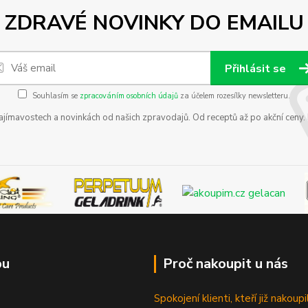
ZDRAVÉ NOVINKY DO EMAILU
Přihlásit se
Souhlasím se
zpracováním osobních údajů
za účelem rozesílky newsletteru.
zajímavostech a novinkách od našich zpravodajů. Od receptů až po akční ceny
pu
Proč nakoupit u nás
Spokojení klienti, kteří již nakoupil