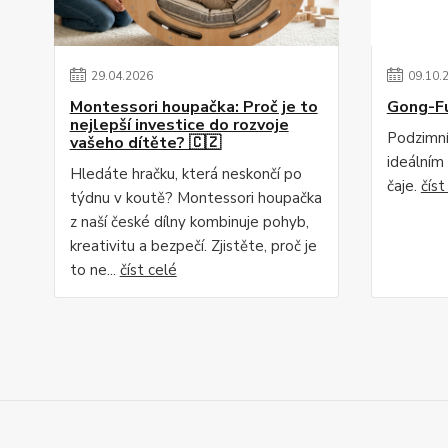
29
.
04
.
2026
09
.
10
.
Montessori houpačka: Proč je to
Gong-F
nejlepší investice do rozvoje
Podzimní
vašeho dítěte? 🇨🇿
ideálním
Hledáte hračku, která neskončí po
čaje.
číst
týdnu v koutě? Montessori houpačka
z naší české dílny kombinuje pohyb,
kreativitu a bezpečí. Zjistěte, proč je
to ne...
číst celé