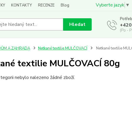
Vyberte jazyk
▼
KY
KONTAKTY
RECENZE
Blog
Potřeb
Hledat
+420
(Po - P
DŮM A ZAHRADA
Netkané textilie MULČOVACÍ
Netkané textilie MU
ané textilie MULČOVACÍ 80g
tegorii nebylo nalezeno žádné zboží.