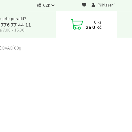
Přihlášení
CZK
ujete poradit?
0
ks
 776 77 44 11
za
0 Kč
á 7.00 - 15.30)
LČOVACÍ 80g