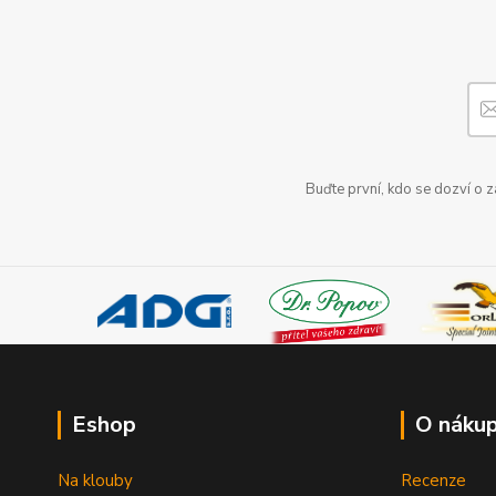
Buďte první, kdo se dozví o 
Eshop
O náku
Na klouby
Recenze