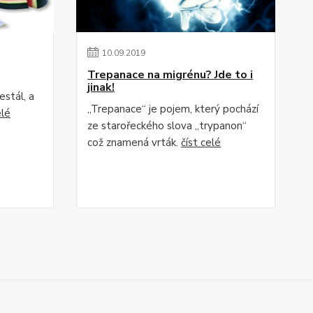
10
.
09
.
2019
Trepanace na migrénu? Jde to i
jinak!
estál, a
„Trepanace“ je pojem, který pochází
elé
ze starořeckého slova „trypanon“
což znamená vrták.
číst celé