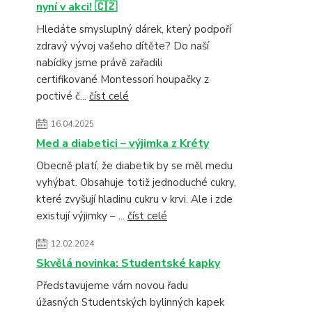
nyní v akci! 🇨🇿
Hledáte smysluplný dárek, který podpoří
zdravý vývoj vašeho dítěte? Do naší
nabídky jsme právě zařadili
certifikované Montessori houpačky z
poctivé č...
číst celé
16.04.2025
Med a diabetici – výjimka z Kréty
Obecně platí, že diabetik by se měl medu
vyhýbat. Obsahuje totiž jednoduché cukry,
které zvyšují hladinu cukru v krvi. Ale i zde
existují výjimky – ...
číst celé
12.02.2024
Skvělá novinka: Studentské kapky
Představujeme vám novou řadu
úžasných Studentských bylinných kapek