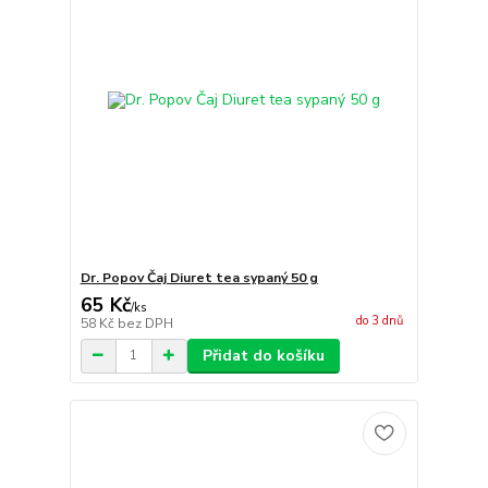
Dr. Popov Čaj Diuret tea sypaný 50 g
65 Kč
/
ks
do 3 dnů
58 Kč
bez DPH
Přidat do košíku