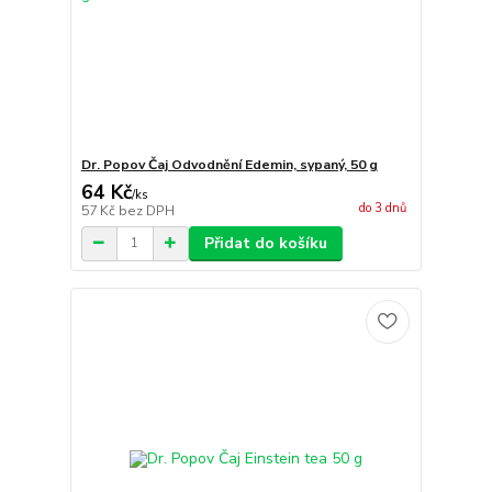
Dr. Popov Čaj Odvodnění Edemin, sypaný, 50 g
64 Kč
/
ks
do 3 dnů
57 Kč
bez DPH
Přidat do košíku