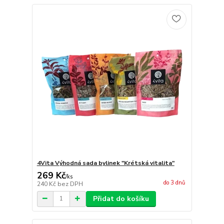
4Vita Výhodná sada bylinek "Krétská vitalita"
269 Kč
/
ks
do 3 dnů
240 Kč
bez DPH
Přidat do košíku