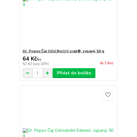
Dr. Popov Čaj Oční Bystrý zrak®, sypaný, 50 g
64 Kč
/
ks
do 3 dnů
57 Kč
bez DPH
Přidat do košíku