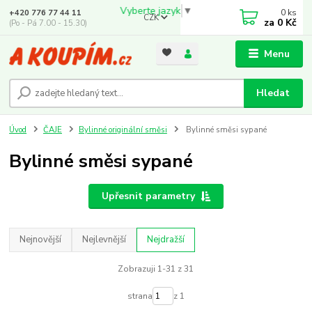
Vyberte jazyk
▼
0
ks
+420 776 77 44 11
CZK
za
0 Kč
(Po - Pá 7.00 - 15.30)
Menu
Hledat
Úvod
ČAJE
Bylinné originální směsi
Bylinné směsi sypané
Bylinné směsi sypané
Upřesnit parametry
Nejnovější
Nejlevnější
Nejdražší
Zobrazuji 1-31 z 31
strana
z 1