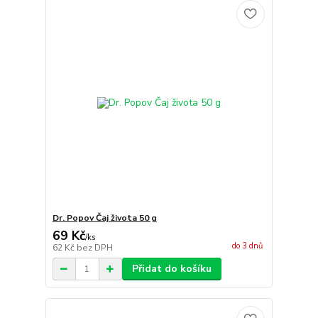
Dr. Popov Čaj života 50 g
69 Kč
/
ks
do 3 dnů
62 Kč
bez DPH
Přidat do košíku