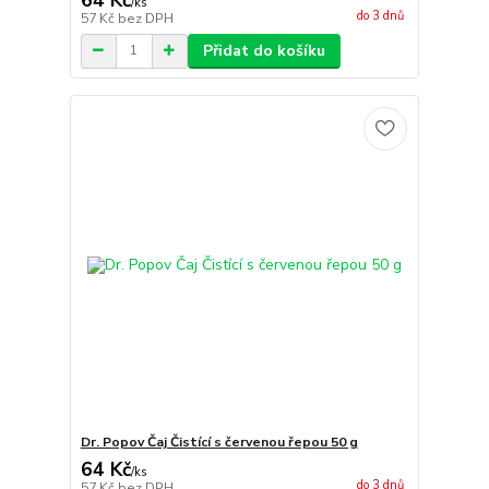
/
ks
do 3 dnů
57 Kč
bez DPH
Přidat do košíku
Dr. Popov Čaj Čistící s červenou řepou 50 g
64 Kč
/
ks
do 3 dnů
57 Kč
bez DPH