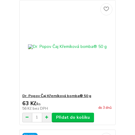
Dr. Popov Čaj Křemíková bomba® 50 g
63 Kč
/
ks
do 3 dnů
56 Kč
bez DPH
Přidat do košíku