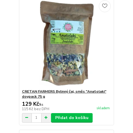
CRETAN FARMERS Bylinný čaj, směs "Anatolaki"
doypack 75 g
129 Kč
/
ks
skladem
115 Kč
bez DPH
Přidat do košíku