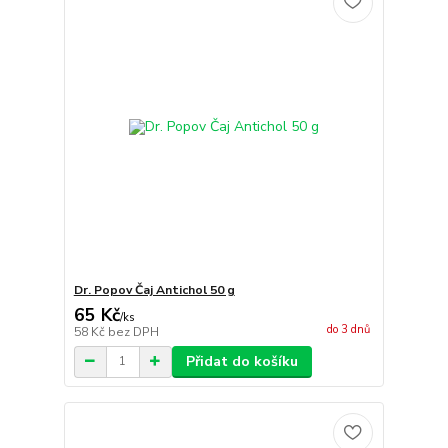
Dr. Popov Čaj Antichol 50 g
65 Kč
/
ks
do 3 dnů
58 Kč
bez DPH
Přidat do košíku