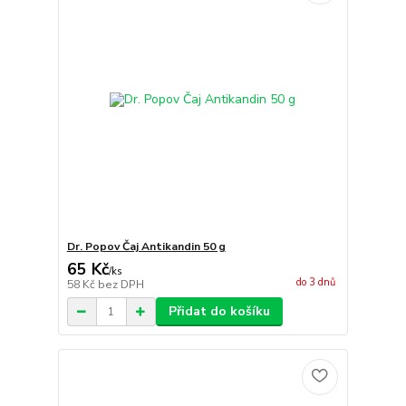
Dr. Popov Čaj Antikandin 50 g
65 Kč
/
ks
do 3 dnů
58 Kč
bez DPH
Přidat do košíku