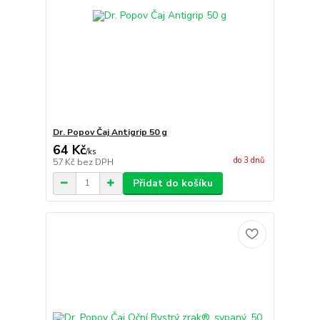
Dr. Popov Čaj Antigrip 50 g
64 Kč
/
ks
do 3 dnů
57 Kč
bez DPH
Přidat do košíku