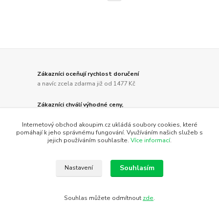
Zákazníci oceňují rychlost doručení
a navíc zcela zdarma již od 1477 Kč
Zákazníci chválí výhodné ceny,
protože nenašli na internetu lepší :)
Internetový obchod akoupim.cz ukládá soubory cookies, které
pomáhají k jeho správnému fungování. Využíváním našich služeb s
Zákazníci zmiňují kvalitu komunikace,
jejich používáním souhlasíte.
Více informací
.
protože jsou potěšeni vstřícným přístupem
Zákazníci Vám nákup zde doporučují,
Souhlasím
Nastavení
protože jsou s nákupy zde spokojení
Souhlas můžete odmítnout
zde
.