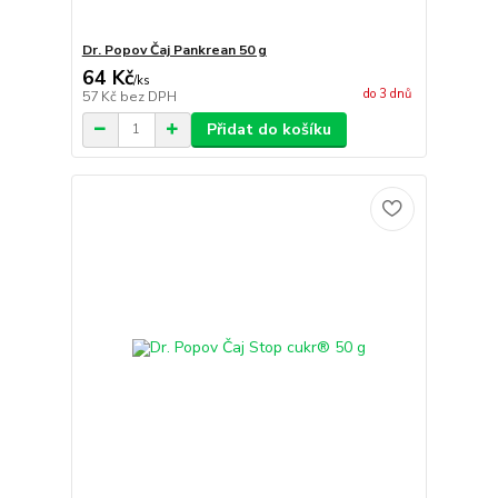
Dr. Popov Čaj Pankrean 50 g
64 Kč
/
ks
do 3 dnů
57 Kč
bez DPH
Přidat do košíku