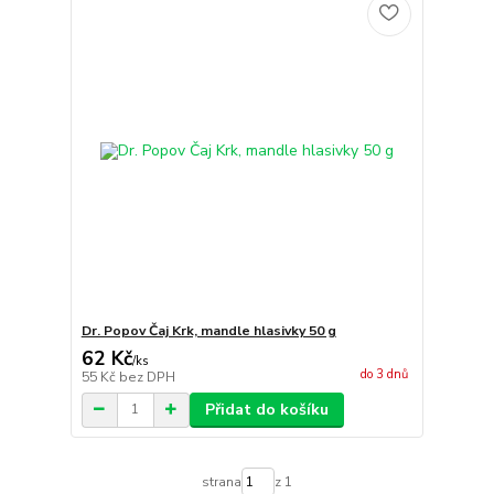
Dr. Popov Čaj Krk, mandle hlasivky 50 g
62 Kč
/
ks
do 3 dnů
55 Kč
bez DPH
Přidat do košíku
strana
z 1