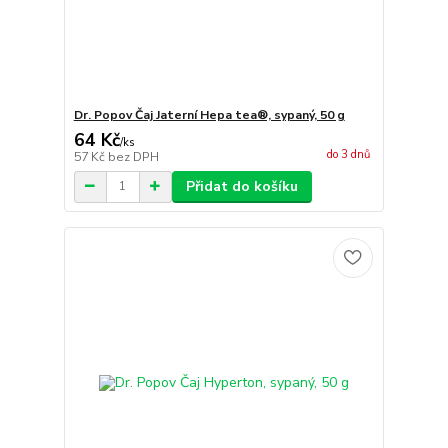
Dr. Popov Čaj Jaterní Hepa tea®, sypaný, 50 g
64 Kč
/
ks
do 3 dnů
57 Kč
bez DPH
Přidat do košíku