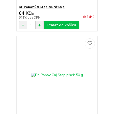
Dr. Popov Čaj Stop cukr® 50 g
64 Kč
/
ks
do 3 dnů
57 Kč
bez DPH
Přidat do košíku