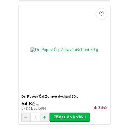
Dr. Popov Čaj Zdravé dýchání 50 g
64 Kč
/
ks
do 3 dnů
57 Kč
bez DPH
Přidat do košíku