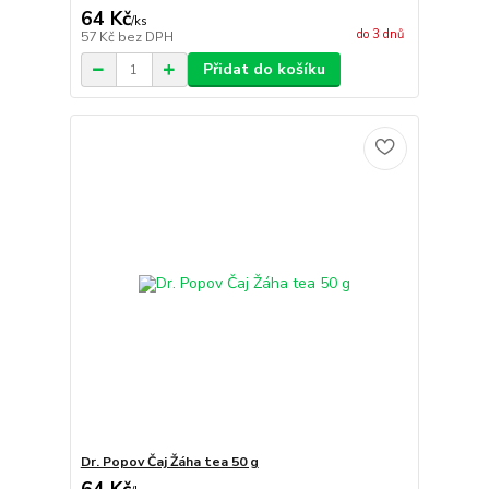
64 Kč
/
ks
do 3 dnů
57 Kč
bez DPH
Přidat do košíku
Dr. Popov Čaj Žáha tea 50 g
64 Kč