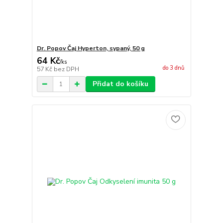
Dr. Popov Čaj Hyperton, sypaný, 50 g
64 Kč
/
ks
do 3 dnů
57 Kč
bez DPH
Přidat do košíku