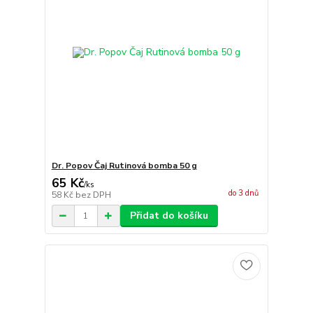
Dr. Popov Čaj Rutinová bomba 50 g
65 Kč
/
ks
do 3 dnů
58 Kč
bez DPH
Přidat do košíku