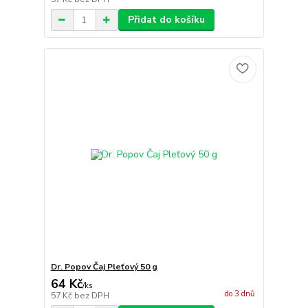
Přidat do košíku
Dr. Popov Čaj Pleťový 50 g
64 Kč
/
ks
do 3 dnů
57 Kč
bez DPH