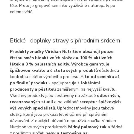
těle. Proto je grepové semínko využíváné naturopaty po
celém světě.
Etické doplňky stravy s přírodním srdcem
Produkty značky Viridian Nutrition obsahují pouze
čistou směs bioaktivních složek = 100 % aktivních
látek a 0 % balastních aditiv
.
Výrobce garantuje
špičkovou kvalitu a čistotu svých produktů
důslednou
kontrolou celého výrobního procesu. A
to od semínka až
po finální produkt
- spolupracuje s
lokálními
producenty a pěstiteli
zaměřenými na nejvyšší kvalitu.
Všechny produkty jsou sestaveny na základě
odborných,
recenzovaných studií
a na základě
receptur špičkových
výživových specialistů
. Upřednostňovány jsou takové
složky, které jsou prokazatelně účinné při správném
dávkování. Z etických důvodů nepoužívá značka Viridian
Nutrition ve svých produktech
žádný palmový tuk
a žádná
z použitých složek
nebyla testována na