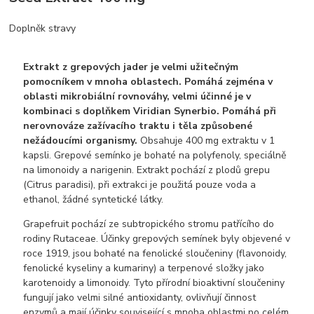
Doplněk stravy
Extrakt z grepových jader je velmi užitečným
pomocníkem v mnoha oblastech. Pomáhá zejména v
oblasti mikrobiální rovnováhy, velmi účinné je v
kombinaci s doplňkem Viridian Synerbio. Pomáhá při
nerovnováze zažívacího traktu i těla způsobené
nežádoucími organismy.
Obsahuje 400 mg extraktu v 1
kapsli. Grepové semínko je bohaté na polyfenoly, speciálně
na limonoidy a narigenin. Extrakt pochází z plodů grepu
(Citrus paradisi), při extrakci je použitá pouze voda a
ethanol, žádné syntetické látky.
Grapefruit pochází ze subtropického stromu patřícího do
rodiny Rutaceae. Účinky grepových semínek byly objevené v
roce 1919, jsou bohaté na fenolické sloučeniny (flavonoidy,
fenolické kyseliny a kumariny) a terpenové složky jako
karotenoidy a limonoidy. Tyto přírodní bioaktivní sloučeniny
fungují jako velmi silné antioxidanty, ovlivňují činnost
enzymů a mají účinky související s mnoha oblastmi po celém