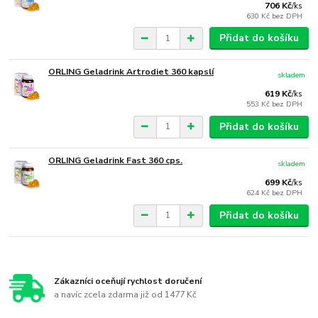
706 Kč
/
ks
630 Kč
bez DPH
Přidat do košíku
ORLING Geladrink Artrodiet 360 kapslí
skladem
619 Kč
/
ks
553 Kč
bez DPH
Přidat do košíku
ORLING Geladrink Fast 360 cps.
skladem
699 Kč
/
ks
624 Kč
bez DPH
Přidat do košíku
Zákazníci oceňují rychlost doručení
a navíc zcela zdarma již od 1477 Kč