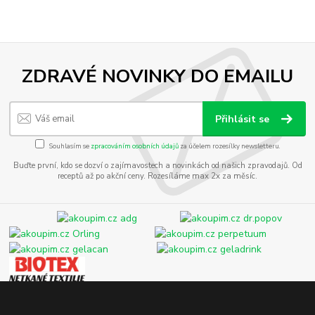
ZDRAVÉ NOVINKY DO EMAILU
Přihlásit se
Souhlasím se
zpracováním osobních údajů
za účelem rozesílky newsletteru.
Buďte první, kdo se dozví o zajímavostech a novinkách od našich zpravodajů. Od
receptů až po akční ceny. Rozesíláme max 2x za měsíc.