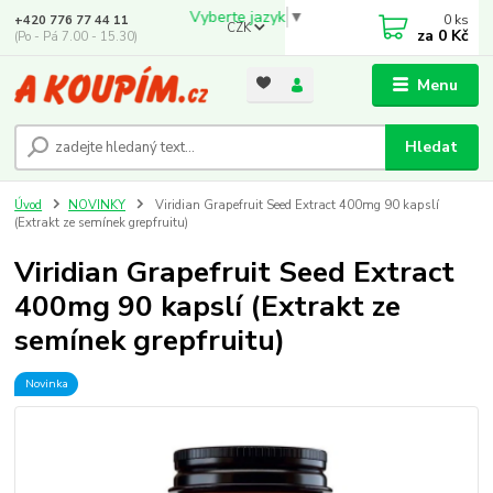
Vyberte jazyk
▼
0
ks
+420 776 77 44 11
CZK
za
0 Kč
(Po - Pá 7.00 - 15.30)
Menu
Hledat
Úvod
NOVINKY
Viridian Grapefruit Seed Extract 400mg 90 kapslí
(Extrakt ze semínek grepfruitu)
Viridian Grapefruit Seed Extract
400mg 90 kapslí (Extrakt ze
semínek grepfruitu)
Novinka