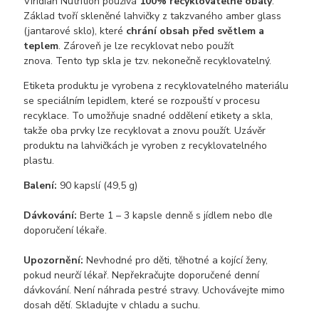
Viridian Nutrition používá
100% recyklovatelné obaly
.
Základ tvoří skleněné lahvičky z takzvaného amber glass
(jantarové sklo), které
chrání obsah před světlem a
teplem
. Zároveň je lze recyklovat nebo použít
znova. Tento typ skla je tzv. nekonečně recyklovatelný.
Etiketa produktu je vyrobena z recyklovatelného materiálu
se speciálním lepidlem, které se rozpouští v procesu
recyklace. To umožňuje snadné oddělení etikety a skla,
takže oba prvky lze recyklovat a znovu použít. Uzávěr
produktu na lahvičkách je vyroben z recyklovatelného
plastu.
Balení:
90 kapslí (49,5 g)
Dávkování:
Berte 1 – 3 kapsle denně s jídlem nebo dle
doporučení lékaře.
Upozornění:
Nevhodné pro děti, těhotné a kojící ženy,
pokud neurčí lékař. Nepřekračujte doporučené denní
dávkování. Není náhrada pestré stravy. Uchovávejte mimo
dosah dětí. Skladujte v chladu a suchu.