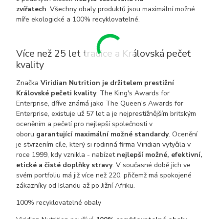
zvířatech
. Všechny obaly produktů jsou maximální možné
míře ekologické a 100% recyklovatelné.
Více než 25 let tradice a Královská pečeť
kvality
Značka
Viridian Nutrition je držitelem prestižní
Královské pečeti kvality
. The King's Awards for
Enterprise, dříve známá jako The Queen's Awards for
Enterprise, existuje už 57 let a je nejprestižnějším britským
oceněním a pečetí pro nejlepší společnosti v
oboru
garantující maximální možné standardy
. Ocenění
je stvrzením cíle, který si rodinná firma Viridian vytyčila v
roce 1999, kdy vznikla - nabízet
nejlepší možné, efektivní,
etické a čisté doplňky stravy
. V současné době jich ve
svém portfoliu má již více než 220, přičemž má spokojené
zákazníky od Islandu až po Jižní Afriku.
100% recyklovatelné obaly