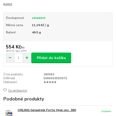
popis
Dostupnost
skladem
Měrná cena
11,19 Kč / g
Balení
49.5 g
554 Kč
/
ks
495 Kč
bez DPH
Přidat do košíku
Číslo produktu:
280063
EAN kód:
5060003593973
Hodnocení:
★★★★★
Do oblíbených
Podobné produkty
ORLING Geladrink Forte Hyal cps. 360
skladem