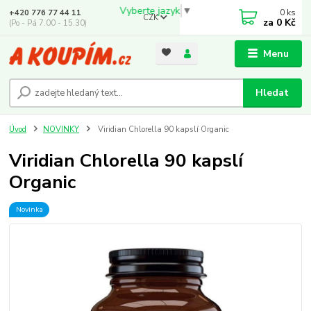
Vyberte jazyk
▼
0
ks
+420 776 77 44 11
CZK
za
0 Kč
(Po - Pá 7.00 - 15.30)
Menu
Hledat
Úvod
NOVINKY
Viridian Chlorella 90 kapslí Organic
Viridian Chlorella 90 kapslí
Organic
Novinka