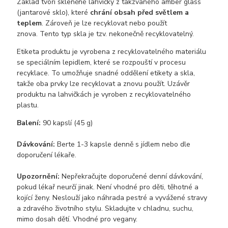
Základ tvoří skleněné lahvičky z takzvaného amber glass
(jantarové sklo), které
chrání obsah před světlem a
teplem
. Zároveň je lze recyklovat nebo použít
znova. Tento typ skla je tzv. nekonečně recyklovatelný.
Etiketa produktu je vyrobena z recyklovatelného materiálu
se speciálním lepidlem, které se rozpouští v procesu
recyklace. To umožňuje snadné oddělení etikety a skla,
takže oba prvky lze recyklovat a znovu použít. Uzávěr
produktu na lahvičkách je vyroben z recyklovatelného
plastu.
Balení:
90 kapslí (45 g)
Dávkování:
Berte 1-3 kapsle denně s jídlem nebo dle
doporučení lékaře.
Upozornění:
Nepřekračujte doporučené denní dávkování,
pokud lékař neurčí jinak. Není vhodné pro děti, těhotné a
kojící ženy. Neslouží jako náhrada pestré a vyvážené stravy
a zdravého životního stylu. Skladujte v chladnu, suchu,
mimo dosah dětí. Vhodné pro vegany.