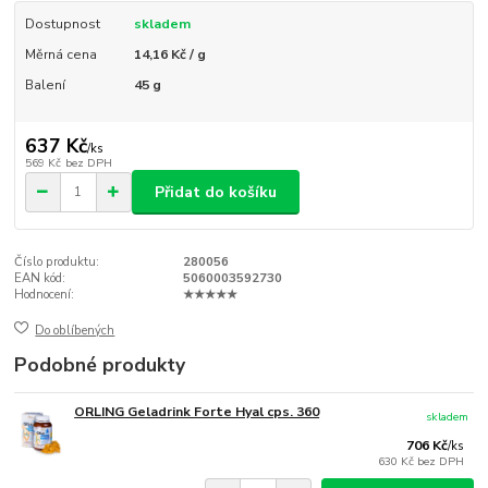
Dostupnost
skladem
Měrná cena
14,16 Kč / g
Balení
45 g
637 Kč
/
ks
569 Kč
bez DPH
Přidat do košíku
Číslo produktu:
280056
EAN kód:
5060003592730
Hodnocení:
★★★★★
Do oblíbených
Podobné produkty
ORLING Geladrink Forte Hyal cps. 360
skladem
706 Kč
/
ks
630 Kč
bez DPH