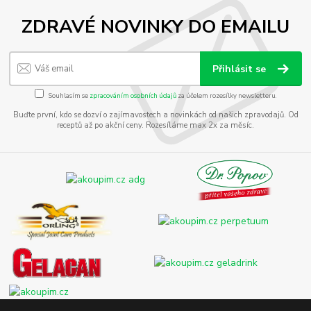
ZDRAVÉ NOVINKY DO EMAILU
Přihlásit se
Souhlasím se
zpracováním osobních údajů
za účelem rozesílky newsletteru.
Buďte první, kdo se dozví o zajímavostech a novinkách od našich zpravodajů. Od
receptů až po akční ceny. Rozesíláme max 2x za měsíc.