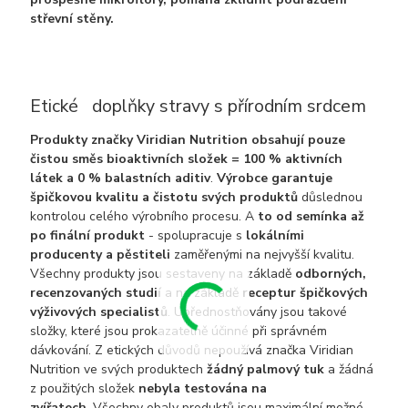
střevní stěny.
Etické doplňky stravy s přírodním srdcem
Produkty značky Viridian Nutrition obsahují pouze
čistou směs bioaktivních složek = 100 % aktivních
látek a 0 % balastních aditiv
.
Výrobce garantuje
špičkovou kvalitu a čistotu svých produktů
důslednou
kontrolou celého výrobního procesu. A
to od semínka až
po finální produkt
- spolupracuje s
lokálními
producenty a pěstiteli
zaměřenými na nejvyšší kvalitu.
Všechny produkty jsou sestaveny na základě
odborných,
recenzovaných studií
a na základě
receptur špičkových
výživových specialistů
. Upřednostňovány jsou takové
složky, které jsou prokazatelně účinné při správném
dávkování. Z etických důvodů nepoužívá značka Viridian
Nutrition ve svých produktech
žádný palmový tuk
a žádná
z použitých složek
nebyla testována na
zvířatech
. Všechny obaly produktů jsou maximální možné