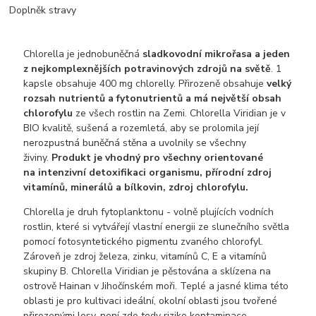
Doplněk stravy
Chlorella je jednobuněčná
sladkovodní mikrořasa a jeden
z nejkomplexnějších potravinových zdrojů na světě
. 1
kapsle obsahuje 400 mg chlorelly. Přirozeně obsahuje
velký
rozsah nutrientů a fytonutrientů a má největší obsah
chlorofylu
ze všech rostlin na Zemi. Chlorella Viridian je v
BIO kvalitě, sušená a rozemletá, aby se prolomila její
nerozpustná buněčná stěna a uvolnily se všechny
živiny.
Produkt je vhodný pro všechny orientované
na
intenzivní detoxifikaci organismu, přírodní zdroj
vitamínů, minerálů a bílkovin, zdroj chlorofylu.
Chlorella je druh fytoplanktonu - volně plujících vodních
rostlin, které si vytvářejí vlastní energii ze slunečního světla
pomocí fotosyntetického pigmentu zvaného chlorofyl.
Zároveň je zdroj železa, zinku, vitamínů C, E a vitamínů
skupiny B. Chlorella Viridian je pěstována a sklízena na
ostrově Hainan v Jihočínském moři. Teplé a jasné klima této
oblasti je pro kultivaci ideální, okolní oblasti jsou tvořené
přirozenými lesy, není zde tedy riziko kontaminace