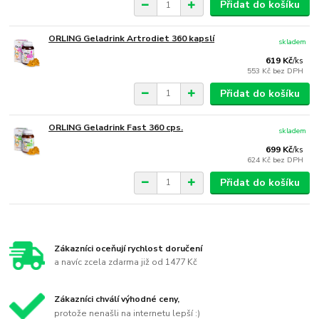
Přidat do košíku
ORLING Geladrink Artrodiet 360 kapslí
skladem
619 Kč
/
ks
553 Kč
bez DPH
Přidat do košíku
ORLING Geladrink Fast 360 cps.
skladem
699 Kč
/
ks
624 Kč
bez DPH
Přidat do košíku
Zákazníci oceňují rychlost doručení
a navíc zcela zdarma již od 1477 Kč
Zákazníci chválí výhodné ceny,
protože nenašli na internetu lepší :)