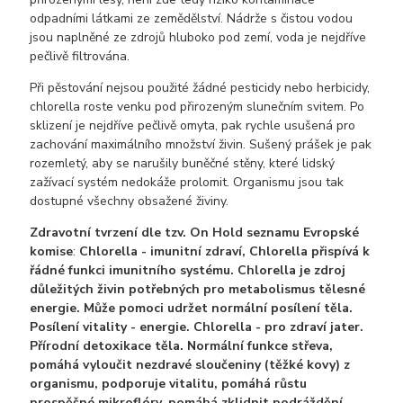
odpadními látkami ze zemědělství. Nádrže s čistou vodou
jsou naplněné ze zdrojů hluboko pod zemí, voda je nejdříve
pečlivě filtrována.
Při pěstování nejsou použité žádné pesticidy nebo herbicidy,
chlorella roste venku pod přirozeným slunečním svitem. Po
sklizení je nejdříve pečlivě omyta, pak rychle usušená pro
zachování maximálního množství živin. Sušený prášek je pak
rozemletý, aby se narušily buněčné stěny, které lidský
zažívací systém nedokáže prolomit. Organismu jsou tak
dostupné všechny obsažené živiny.
Zdravotní tvrzení dle tzv. On Hold seznamu Evropské
komise
:
Chlorella - imunitní zdraví, Chlorella přispívá k
řádné funkci imunitního systému. Chlorella je zdroj
důležitých živin potřebných pro metabolismus tělesné
energie. Může pomoci udržet normální posílení těla.
Posílení vitality - energie. Chlorella - pro zdraví jater.
Přírodní detoxikace těla. Normální funkce střeva,
pomáhá vyloučit nezdravé sloučeniny (těžké kovy) z
organismu, podporuje vitalitu, pomáhá růstu
prospěšné mikroflóry, pomáhá zklidnit podráždění