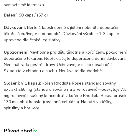
samozřejmě identická.
Balení:
90 kapslí (57 g)
Dávkování:
Berte 1 kapsli denně s jídlem nebo dle doporučení
lékaře. Neužívejte dlouhodobě. Dávkování výrobce 1-3 kapsle
upraveno dle české legislativy.
Upozornění:
Nevhodné pro děti, těhotné a kojící ženy, pokud není
doporučeno lékařem. Nepřekračujte doporučené denní dávkování.
Není náhrada pestré stravy. Uchovávejte mimo dosah dětí.
Skladujte v chladnu a suchu. Neužívejte dlouhodobě.
Složení: v 1 kapsli:
kořen Rhodiola Rosea standardizovaný
extrakt 250 mg (standardizováno na 3 % rosavinů—poskytuje 7,5
mg rosavinů), sušený koncentrát z kořene Rhodiola Rosea prášek
130 mg, obal kapsle (rostlinná celulóza). Na bázi vojtěšky,
spiruliny a borůvky.
Původ zboží