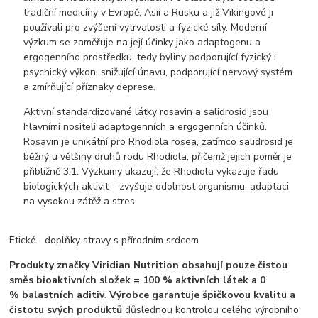
tradiční medicíny v Evropě, Asii a Rusku a již Vikingové ji
používali pro zvýšení vytrvalosti a fyzické síly. Moderní
výzkum se zaměřuje na její účinky jako adaptogenu a
ergogenního prostředku, tedy byliny podporující fyzický i
psychický výkon, snižující únavu, podporující nervový systém
a zmírňující příznaky deprese.
Aktivní standardizované látky rosavin a salidrosid jsou
hlavními nositeli adaptogenních a ergogenních účinků.
Rosavin je unikátní pro Rhodiola rosea, zatímco salidrosid je
běžný u většiny druhů rodu Rhodiola, přičemž jejich poměr je
přibližně 3:1. Výzkumy ukazují, že Rhodiola vykazuje řadu
biologických aktivit – zvyšuje odolnost organismu, adaptaci
na vysokou zátěž a stres.
Etické doplňky stravy s přírodním srdcem
Produkty značky Viridian Nutrition obsahují pouze čistou
směs bioaktivních složek = 100 % aktivních látek a 0
% balastních aditiv
.
Výrobce garantuje špičkovou kvalitu a
čistotu svých produktů
důslednou kontrolou celého výrobního