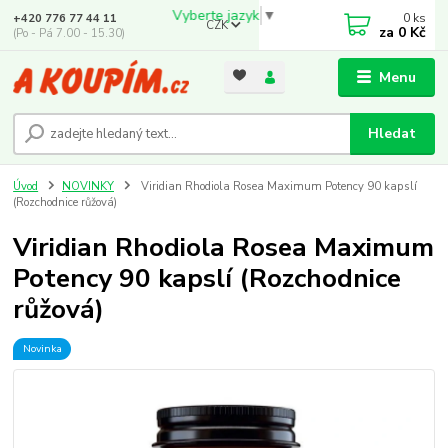
Vyberte jazyk
▼
0
ks
+420 776 77 44 11
CZK
za
0 Kč
(Po - Pá 7.00 - 15.30)
Menu
Hledat
Úvod
NOVINKY
Viridian Rhodiola Rosea Maximum Potency 90 kapslí
(Rozchodnice růžová)
Viridian Rhodiola Rosea Maximum
Potency 90 kapslí (Rozchodnice
růžová)
Novinka