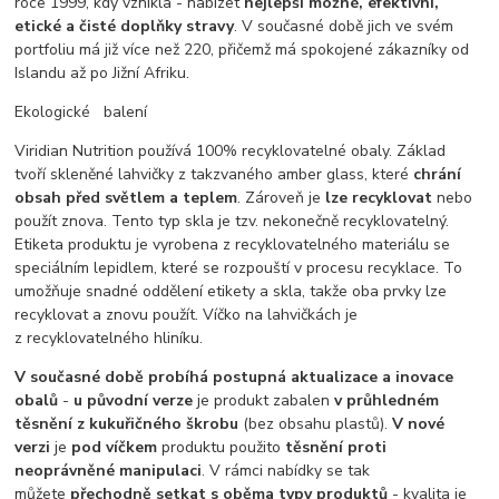
roce 1999, kdy vznikla - nabízet
nejlepší možné, efektivní,
etické a čisté doplňky stravy
. V současné době jich ve svém
portfoliu má již více než 220, přičemž má spokojené zákazníky od
Islandu až po Jižní Afriku.
Ekologické balení
Viridian Nutrition používá 100% recyklovatelné obaly. Základ
tvoří skleněné lahvičky z takzvaného amber glass, které
chrání
obsah před světlem a teplem
. Zároveň je
lze recyklovat
nebo
použít znova. Tento typ skla je tzv. nekonečně recyklovatelný.
Etiketa produktu je vyrobena z recyklovatelného materiálu se
speciálním lepidlem, které se rozpouští v procesu recyklace. To
umožňuje snadné oddělení etikety a skla, takže oba prvky lze
recyklovat a znovu použít. Víčko na lahvičkách je
z recyklovatelného hliníku.
V současné době probíhá postupná aktualizace a inovace
obalů
-
u původní verze
je produkt zabalen
v průhledném
těsnění z kukuřičného škrobu
(bez obsahu plastů).
V nové
verzi
je
pod víčkem
produktu použito
těsnění proti
neoprávněné manipulaci
. V rámci nabídky se tak
můžete
přechodně setkat s oběma typy produktů
- kvalita je