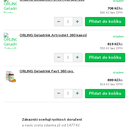
skladem
706 Kč
/
ks
630 Kč
bez DPH
Přidat do košíku
ORLING Geladrink Artrodiet 360 kapslí
skladem
619 Kč
/
ks
553 Kč
bez DPH
Přidat do košíku
ORLING Geladrink Fast 360 cps.
skladem
699 Kč
/
ks
624 Kč
bez DPH
Přidat do košíku
Zákazníci oceňují rychlost doručení
a navíc zcela zdarma již od 1477 Kč