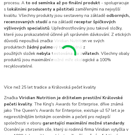
procesu. A
to od semínka až po finální produkt
- spolupracuje
s
lokálními producenty a pěstiteli
zaměřenými na nejvyšší
kvalitu. Všechny produkty jsou sestaveny na základě
odborných,
recenzovaných studií
a na základě
receptur špičkových
výživových specialistů
. Upřednostňovány jsou takové složky,
které jsou prokazatelně účinné při správném dávkování. Z etických
důvodů nepoužívá značka Viridian Nutrition ve svých
produktech
žádný palmový tuk
a žádná z
použitých složek
nebyla testována na zvířatech
. Všechny obaly
produktů jsou maximální možné míře ekologické a 100%
recyklovatelné.
Více než 25 let tradice a Královská pečeť kvality
Značka
Viridian Nutrition je držitelem prestižní Královské
pečeti kvality
. The King's Awards for Enterprise, dříve známá
jako The Queen's Awards for Enterprise, existuje už 57 let a je
nejprestižnějším britským oceněním a pečetí pro nejlepší
společnosti v oboru
garantující maximální možné standardy
.
Ocenění je stvrzením cíle, který si rodinná firma Viridian vytyčila v