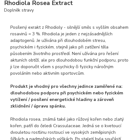
Rhodiola Rosea Extract
Doplněk stravy
Posílený exrakt z Rhodioly - silnější směs s vyšším obsahem
rosavinů = 3 %. Rhodiola je jeden z nejzásadnějších
adaptogenů. Je užívána při dlouhodobém stresu,
psychickém i fyzickém, stejně jako při zatížení těla
působením životního prostředí. Není užívána pro řešení
aktuních obtíží, ale pro dlouhodobou funkční podporu, proto
ji lze doporučit všem s psychicky či fyzicky náročným
povoláním nebo aktivním sportovcům.
Produkt je vhodný pro všechny jedince zaměřené na:
dlouhodobou podporu při psychickém nebo fyzickém
vytížení / posílení energetické hladiny a zároveň
zklidnění / úpravu spánku.
Rhodiola rosea, známá také jako růžový kořen nebo zlatý
kořen, patří do čeledi Crassulaceae. Jedná se o kvetoucí
dvouletou rostlinu rostoucí ve vysokých zeměpisných
šířkách a nadmořských výškách. Po staletí byla součástí