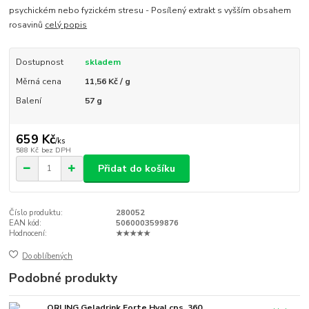
psychickém nebo fyzickém stresu - Posílený extrakt s vyšším obsahem
rosavinů
celý popis
Dostupnost
skladem
Měrná cena
11,56 Kč / g
Balení
57 g
659 Kč
/
ks
588 Kč
bez DPH
Přidat do košíku
Číslo produktu:
280052
EAN kód:
5060003599876
Hodnocení:
★★★★★
Do oblíbených
Podobné produkty
ORLING Geladrink Forte Hyal cps. 360