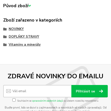
Původ zboží
Zboží zařazeno v kategoriích
NOVINKY
DOPLŇKY STRAVY
Vitamíny a minerály
ZDRAVÉ NOVINKY DO EMAILU
Přihlásit se
Souhlasím se
zpracováním osobních údajů
za účelem rozesílky newsletteru.
Buďte první, kdo se dozví o zajímavostech a novinkách od našich zpravodajů. Od