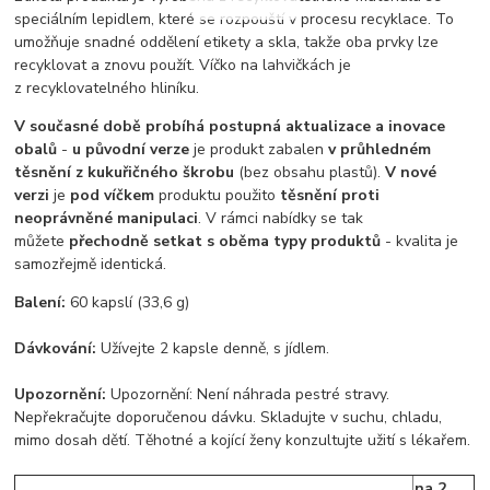
speciálním lepidlem, které se rozpouští v procesu recyklace. To
umožňuje snadné oddělení etikety a skla, takže oba prvky lze
recyklovat a znovu použít. Víčko na lahvičkách je
z recyklovatelného hliníku.
V současné době probíhá postupná aktualizace a inovace
obalů
-
u původní verze
je produkt zabalen
v průhledném
těsnění z kukuřičného škrobu
(bez obsahu plastů).
V nové
verzi
je
pod víčkem
produktu použito
těsnění proti
neoprávněné manipulaci
. V rámci nabídky se tak
můžete
přechodně setkat s oběma typy produktů
- kvalita je
samozřejmě identická.
Balení:
60 kapslí (33,6 g)
Dávkování:
Užívejte 2 kapsle denně, s jídlem.
Upozornění:
Upozornění: Není náhrada pestré stravy.
Nepřekračujte doporučenou dávku. Skladujte v suchu, chladu,
mimo dosah dětí. Těhotné a kojící ženy konzultujte užití s lékařem.
na 2