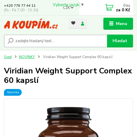
Vyberte jazyk
▼
0
ks
+420 776 77 44 11
CZK
za
0 Kč
(Po - Pá 7.00 - 15.30)
Menu
Hledat
Úvod
NOVINKY
Viridian Weight Support Complex 60 kapslí
Viridian Weight Support Complex
60 kapslí
Novinka