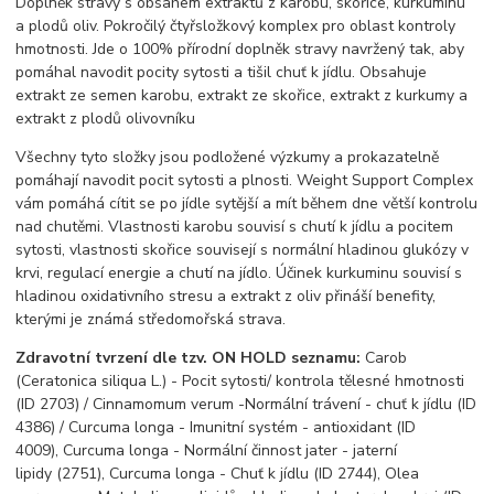
Doplněk stravy s obsahem extraktů z karobu, skořice, kurkuminu
a plodů oliv. Pokročilý čtyřsložkový komplex pro oblast kontroly
hmotnosti. Jde o 100% přírodní doplněk stravy navržený tak, aby
pomáhal navodit pocity sytosti a tišil chuť k jídlu. Obsahuje
extrakt ze semen karobu, extrakt ze skořice, extrakt z kurkumy a
extrakt z plodů olivovníku
Všechny tyto složky jsou podložené výzkumy a prokazatelně
pomáhají navodit pocit sytosti a plnosti. Weight Support Complex
vám pomáhá cítit se po jídle sytější a mít během dne větší kontrolu
nad chutěmi. Vlastnosti karobu souvisí s chutí k jídlu a pocitem
sytosti, vlastnosti skořice souvisejí s normální hladinou glukózy v
krvi, regulací energie a chutí na jídlo. Účinek kurkuminu souvisí s
hladinou oxidativního stresu a extrakt z oliv přináší benefity,
kterými je známá středomořská strava.
Zdravotní tvrzení dle tzv. ON HOLD seznamu:
Carob
(Ceratonica siliqua L.) - Pocit sytosti/ kontrola tělesné hmotnosti
(ID 2703) / Cinnamomum verum -Normální trávení - chuť k jídlu (ID
4386) / Curcuma longa - Imunitní systém - antioxidant (ID
4009), Curcuma longa - Normální činnost jater - jaterní
lipidy (2751), Curcuma longa - Chuť k jídlu (ID 2744), Olea