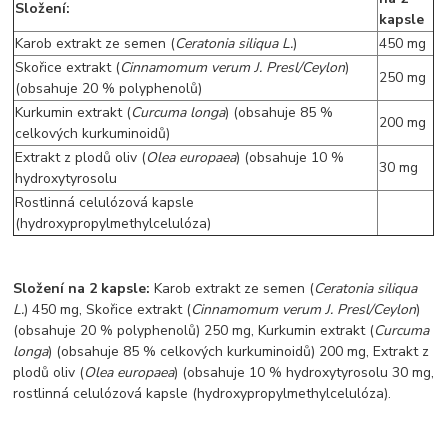
Složení:
kapsle
Karob extrakt ze semen (
Ceratonia siliqua L.
)
450 mg
Skořice extrakt (
Cinnamomum verum J. Presl/Ceylon
)
250 mg
(obsahuje 20 % polyphenolů)
Kurkumin extrakt (
Curcuma longa
) (obsahuje 85 %
200 mg
celkových kurkuminoidů)
Extrakt z plodů oliv (
Olea europaea
) (obsahuje 10 %
30 mg
hydroxytyrosolu
Rostlinná celulózová kapsle
(hydroxypropylmethylcelulóza)
Složení na 2 kapsle:
Karob extrakt ze semen (
Ceratonia siliqua
L.
) 450 mg, Skořice extrakt (
Cinnamomum verum J. Presl/Ceylon
)
(obsahuje 20 % polyphenolů) 250 mg, Kurkumin extrakt (
Curcuma
longa
) (obsahuje 85 % celkových kurkuminoidů) 200 mg, Extrakt z
plodů oliv (
Olea europaea
) (obsahuje 10 % hydroxytyrosolu 30 mg,
rostlinná celulózová kapsle (hydroxypropylmethylcelulóza).