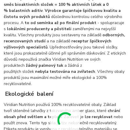
směs bioaktivních složek = 100 % aktivních látek a 0
% balastních aditiv
.
Výrobce garantuje špičkovou kvalitu a
čistotu svých produktů
důslednou kontrolou celého výrobního
procesu. A
to od semínka až po finální produkt
- spolupracuje
s
lokálními producenty a pěstiteli
zaměřenými na nejvyšší
kvalitu. Všechny produkty jsou sestaveny na základě
odborných,
recenzovaných studií
a na základě
receptur špičkových
výživových specialistů
. Upřednostňovány jsou takové složky,
které jsou prokazatelně účinné při správném dávkování. Z etických
důvodů nepoužívá značka Viridian Nutrition ve svých
produktech
žádný palmový tuk
a žádná z
použitých složek
nebyla testována na zvířatech
. Všechny obaly
produktů jsou maximální možné míře ekologické a 100%
recyklovatelné.
Ekologické balení
Viridian Nutrition používá 100% recyklovatelné obaly. Základ
tvoří skleněné lahvičky z takzvaného amber glass, které
chrání
obsah před světlem a teplem
. Zároveň je
lze recyklovat
nebo
použít znova. Tento typ skla je tzv. nekonečně recyklovatelný.
Etiketa produktu je vyrobena z recyklovatelného materiálu se