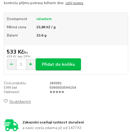
kontrolu příjmu potravy během dne.
celý popis
Dostupnost
skladem
Měrná cena
15,86 Kč / g
Balení
33.6 g
533 Kč
/
ks
476 Kč
bez DPH
Přidat do košíku
Číslo produktu:
280081
EAN kód:
5060003594154
Hodnocení:
★★★★★
Do oblíbených
Zákazníci oceňují rychlost doručení
a navíc zcela zdarma již od 1477 Kč