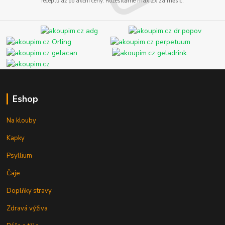
receptů až po akční ceny. Rozesíláme max 2x za měsíc.
Eshop
Na klouby
Kapky
Psyllium
Čaje
Doplňky stravy
Zdravá výživa