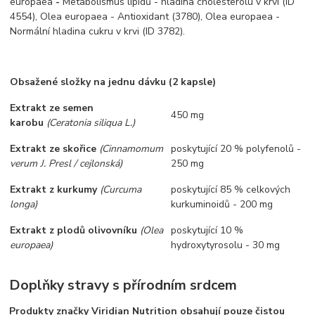
europaea
-
Metabolismus lipidů - hladina cholesterolu v krvi (ID
4554), Olea europaea - Antioxidant (3780), Olea europaea -
Normální hladina cukru v krvi (ID 3782).
Obsažené složky na jednu dávku (2 kapsle)
Extrakt ze semen
450 mg
karobu
(Ceratonia siliqua L.)
Extrakt ze skořice
(Cinnamomum
poskytující 20 % polyfenolů -
verum J. Presl / cejlonská)
250 mg
Extrakt z kurkumy
(Curcuma
poskytující 85 % celkových
longa)
kurkuminoidů - 200 mg
Extrakt z plodů olivovníku
(Olea
poskytující 10 %
europaea)
hydroxytyrosolu - 30 mg
Doplňky stravy s přírodním srdcem
Produkty značky Viridian Nutrition obsahují pouze čistou