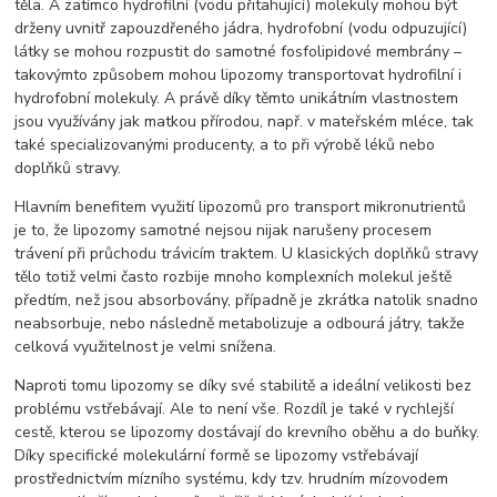
těla. A zatímco hydrofilní (vodu přitahující) molekuly mohou být
drženy uvnitř zapouzdřeného jádra, hydrofobní (vodu odpuzující)
látky se mohou rozpustit do samotné fosfolipidové membrány –
takovýmto způsobem mohou lipozomy transportovat hydrofilní i
hydrofobní molekuly. A právě díky těmto unikátním vlastnostem
jsou využívány jak matkou přírodou, např. v mateřském mléce, tak
také specializovanými producenty, a to při výrobě léků nebo
doplňků stravy.
Hlavním benefitem využití lipozomů pro transport mikronutrientů
je to, že lipozomy samotné nejsou nijak narušeny procesem
trávení při průchodu trávicím traktem. U klasických doplňků stravy
tělo totiž velmi často rozbije mnoho komplexních molekul ještě
předtím, než jsou absorbovány, případně je zkrátka natolik snadno
neabsorbuje, nebo následně metabolizuje a odbourá játry, takže
celková využitelnost je velmi snížena.
Naproti tomu lipozomy se díky své stabilitě a ideální velikosti bez
problému vstřebávají. Ale to není vše. Rozdíl je také v rychlejší
cestě, kterou se lipozomy dostávají do krevního oběhu a do buňky.
Díky specifické molekulární formě se lipozomy vstřebávají
prostřednictvím mízního systému, kdy tzv. hrudním mízovodem