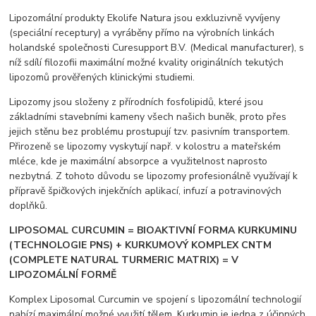
Lipozomální produkty Ekolife Natura jsou exkluzivně vyvíjeny
(speciální receptury) a vyráběny přímo na výrobních linkách
holandské společnosti Curesupport B.V. (Medical manufacturer), s
níž sdílí filozofii maximální možné kvality originálních tekutých
lipozomů prověřených klinickými studiemi.
Lipozomy jsou složeny z přírodních fosfolipidů, které jsou
základními stavebními kameny všech našich buněk, proto přes
jejich stěnu bez problému prostupují tzv. pasivním transportem.
Přirozeně se lipozomy vyskytují např. v kolostru a mateřském
mléce, kde je maximální absorpce a využitelnost naprosto
nezbytná. Z tohoto důvodu se lipozomy profesionálně využívají k
přípravě špičkových injekčních aplikací, infuzí a potravinových
doplňků.
LIPOSOMAL CURCUMIN = BIOAKTIVNÍ FORMA KURKUMINU
(TECHNOLOGIE PNS) + KURKUMOVÝ KOMPLEX CNTM
(COMPLETE NATURAL TURMERIC MATRIX) = V
LIPOZOMÁLNÍ FORMĚ
Komplex Liposomal Curcumin ve spojení s lipozomální technologií
nabízí maximální možné využití tělem. Kurkumin je jedna z účinných