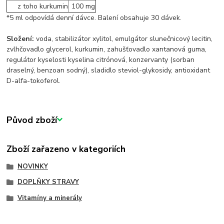
z toho kurkumin
100 mg
*5 ml odpovídá denní dávce. Balení obsahuje 30 dávek.
Složení:
voda, stabilizátor xylitol, emulgátor slunečnicový lecitin,
zvlhčovadlo glycerol, kurkumin, zahušťovadlo xantanová guma,
regulátor kyselosti kyselina citrónová, konzervanty (sorban
draselný, benzoan sodný), sladidlo steviol-glykosidy, antioxidant
D-alfa-tokoferol.
Původ zboží
Zboží zařazeno v kategoriích
NOVINKY
DOPLŇKY STRAVY
Vitamíny a minerály