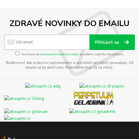
ZDRAVÉ NOVINKY DO EMAILU
Přihlásit se
Souhlasím se
zpracováním osobních údajů
za účelem rozesílky newsletteru.
Buďte první, kdo se dozví o zajímavostech a novinkách od našich zpravodajů. Od
receptů až po akční ceny. Rozesíláme max 2x za měsíc.