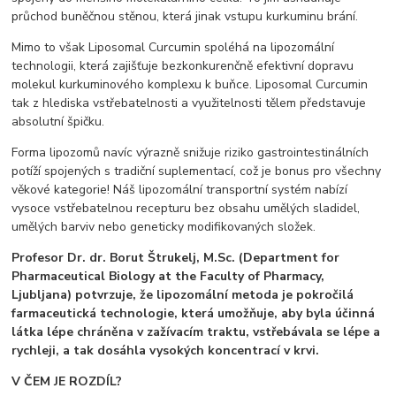
průchod buněčnou stěnou, která jinak vstupu kurkuminu brání.
Mimo to však Liposomal Curcumin spoléhá na lipozomální
technologii, která zajišťuje bezkonkurenčně efektivní dopravu
molekul kurkuminového komplexu k buňce. Liposomal Curcumin
tak z hlediska vstřebatelnosti a využitelnosti tělem představuje
absolutní špičku.
Forma lipozomů navíc výrazně snižuje riziko gastrointestinálních
potíží spojených s tradiční suplementací, což je bonus pro všechny
věkové kategorie! Náš lipozomální transportní systém nabízí
vysoce vstřebatelnou recepturu bez obsahu umělých sladidel,
umělých barviv nebo geneticky modifikovaných složek.
Profesor Dr. dr. Borut Štrukelj, M.Sc. (Department for
Pharmaceutical Biology at the Faculty of Pharmacy,
Ljubljana) potvrzuje, že lipozomální metoda je pokročilá
farmaceutická technologie, která umožňuje, aby byla účinná
látka lépe chráněna v zažívacím traktu, vstřebávala se lépe a
rychleji, a tak dosáhla vysokých koncentrací v krvi.
V ČEM JE ROZDÍL?