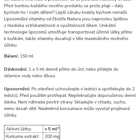
Před tvorbou každého nového produktu se proto ptají – daly
bychom ho i svým dětem? Lepší záruku kvality bychom nenašli.
Lipozomální vitamíny od Ekolife Natura jsou naprostou špičkou
z hlediska vstřebatelnosti a využitelnosti tělem. Unikátní
technologie lipozomů umožňuje transportovat účinné látky přímo
k buňkám, takže vitamíny dosahují v těle maximálního možného
účinku.
Balení:
150 ml
Dávkování:
1 x 5 ml denně přímo do úst, nebo přidejte do
sklenice vody nebo džusu.
Upozornění:
Po otevření uchovávejte v lednici a spotřebujte do 2
měsíců. Před použitím protřepat. Nepřekračujte doporučenou denní
dávku. Není náhrada pestré stravy. Skladujte v chladu, suchu,
mimo dosah dětí. Nadměrná konzumace může vyvolat projímavé
účinky.
Aktivní látky
:
v 5 ml*
Kurkuma extrakt
200 mg