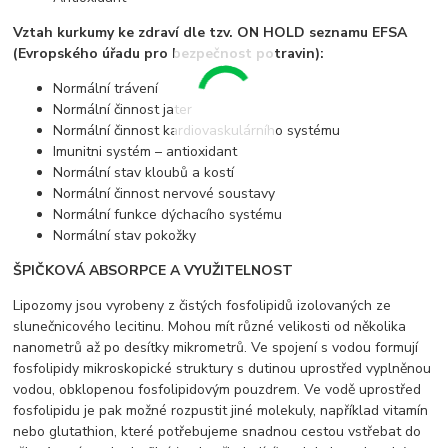
Vztah kurkumy ke zdraví dle tzv. ON HOLD seznamu EFSA
(Evropského úřadu pro bezpečnost potravin):
Normální trávení
Normální činnost jater
Normální činnost kardiovaskulárního systému
Imunitni systém – antioxidant
Normální stav kloubů a kostí
Normální činnost nervové soustavy
Normální funkce dýchacího systému
Normální stav pokožky
ŠPIČKOVÁ ABSORPCE A VYUŽITELNOST
Lipozomy jsou vyrobeny z čistých fosfolipidů izolovaných ze
slunečnicového lecitinu. Mohou mít různé velikosti od několika
nanometrů až po desítky mikrometrů. Ve spojení s vodou formují
fosfolipidy mikroskopické struktury s dutinou uprostřed vyplněnou
vodou, obklopenou fosfolipidovým pouzdrem. Ve vodě uprostřed
fosfolipidu je pak možné rozpustit jiné molekuly, například vitamín
nebo glutathion, které potřebujeme snadnou cestou vstřebat do