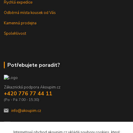
Rychlá expedice
Odběrná místa kousek od Vás
Kamenná prodejna
Spolehlivost
Potřebujete poradit?
Zákaznická podpora Akoupim.cz
+420 776 77 44 11
(Po - Pá 7.00 - 15.30)
info@akoupim.cz
Internetový obchod akoupim.cz ukládá soubory cookies, které