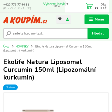
Vyberte jazyk
▼
0
ks
+420 776 77 44 11
CZK
za
0 Kč
(Po - Pá 7.00 - 15.30)
Menu
Hledat
Úvod
NOVINKY
Ekolife Natura Liposomal Curcumin 150ml
(Lipozomální kurkumin)
Ekolife Natura Liposomal
Curcumin 150ml (Lipozomální
kurkumin)
Novinka