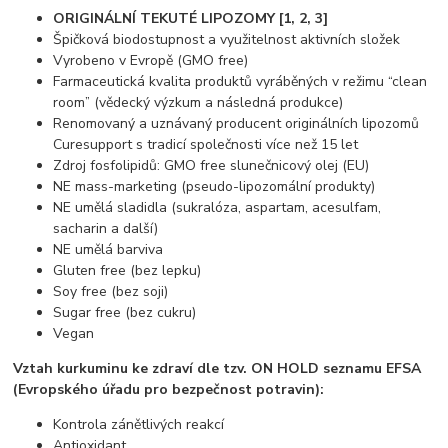
ORIGINÁLNÍ TEKUTÉ LIPOZOMY [1, 2, 3]
Špičková biodostupnost a využitelnost aktivních složek
Vyrobeno v Evropě (GMO free)
Farmaceutická kvalita produktů vyráběných v režimu “clean
room” (vědecký výzkum a následná produkce)
Renomovaný a uznávaný producent originálních lipozomů
Curesupport s tradicí společnosti více než 15 let
Zdroj fosfolipidů: GMO free slunečnicový olej (EU)
NE mass-marketing (pseudo-lipozomální produkty)
NE umělá sladidla (sukralóza, aspartam, acesulfam,
sacharin a další)
NE umělá barviva
Gluten free (bez lepku)
Soy free (bez soji)
Sugar free (bez cukru)
Vegan
Vztah kurkuminu ke zdraví dle tzv. ON HOLD seznamu EFSA
(Evropského úřadu pro bezpečnost potravin):
Kontrola zánětlivých reakcí
Antioxidant