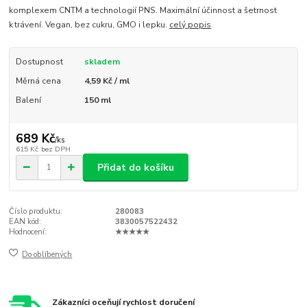
komplexem CNTM a technologií PNS. Maximální účinnost a šetrnost
k trávení. Vegan, bez cukru, GMO i lepku.
celý popis
Dostupnost
skladem
Měrná cena
4,59 Kč / ml
Balení
150 ml
689 Kč
/
ks
615 Kč
bez DPH
Přidat do košíku
Číslo produktu:
280083
EAN kód:
3830057522432
Hodnocení:
★★★★★
Do oblíbených
Zákazníci oceňují rychlost doručení