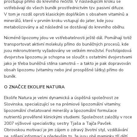
prostupují přímo do krevního řečiště. V následujícím kroku se
vstřebávají do všech buněk prostřednictvím tzv. pasivní difuze.
V tom je rozdíl oproti klasickým doplňkům s obsahem vitamínů a
minerálů, které v prvním kroku vstupují do jater, kde jsou
metabolizovány a až následně se dostávají do krevního oběhu.
Nicméně lipozomy jdou ve vstřebatelnosti ještě dál. Pomáhají totiž
transportovat aktivní molekuly přímo do buněčných procesů, kde
jsou mikronutrienty vyžadovány ve velkém množství. Fosfolipidová
dvojvrstva lipozomu je schopna se sloučit s ostatními dvojvrstvami
jako je třeba buněčná stěna samotná – a takto je pak dopravován
obsah lipozomu (vitamíny nebo jiné prospěšné látky) přímo do
buněk.
O ZNAČCE EKOLIFE NATURA
Ekolife Natura je velmi dynamická a úspěšná společnost ze
Slovinska, specializující se na prémiové lipozomální vitamíny,
lipozomální chelatované minerály a lipozomální formulace
nutrientů prověřené klinickými studiemi. Společnost založily v roce
2007 výživové specialistky, sestry Tjaša a Tajča Pavček.
Obrovskou motivací je jim zájem o zdravý životní styl, vzdělávání
se, sdílení informací a především to, že jsou obě maminky tří dětí.