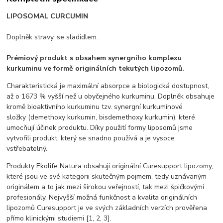
LIPOSOMAL CURCUMIN
Doplněk stravy, se sladidlem.
Prémiový produkt s obsahem synergního komplexu
kurkuminu ve formě originálních tekutých lipozomů.
Charakteristická je maximální absorpce a biologická dostupnost,
až o 1673 % vyšší než u obyčejného kurkuminu. Doplněk obsahuje
kromě bioaktivního kurkuminu tzv. synergní kurkuminové
složky (demethoxy kurkumin, bisdemethoxy kurkumin), které
umocňují účinek produktu. Díky použití formy liposomů jsme
vytvořili produkt, který se snadno používá a je vysoce
vstřebatelný.
Produkty Ekolife Natura obsahují originální Curesupport lipozomy,
které jsou ve své kategorii skutečným pojmem, tedy uznávaným
originálem a to jak mezi širokou veřejností, tak mezi špičkovými
profesionály. Nejvyšší možná funkčnost a kvalita originálních
lipozomů Curesupport je ve svých základních verzích prověřena
přímo klinickými studiemi [1, 2, 3].