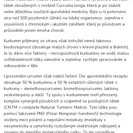
látek obsažených v rostlině Curcuma longa, která je po staletí
velmi důležitou součástí ajurvédské medicíny. Bylo u ní potvrzeno
více než 500 pozitivních účinků na lidský organismus, zejména v
souvislosti s chronickým i akutním zánětem, který je původcem a
průvodním jevem mnoha chorob.
Kurkumin přijímaný ze stravy však bohužel nemá takovou
biodostupnost (dosahuje malých úrovní v krevní plazmě a tkáních).
Je to dáno více faktory – nerozpustností kurkuminu ve vodě, malou
vstřebatelností látky samotné a zejména rychlým zpracováním a
odbouráním v těle.
Lipozomální urcumin však nabízí řešení. Dle ajurvédského receptu
obsahuje 50 % kurkuminu a 50 % ostatních účinných látek z
kurkumy – demethoxycurcumin, bismethoxycurcumin, laktony,
seskviterpeny a další. Ty spolu s kurkuminem tvoří přirozený
komplex synergně působících a vzájemně se posilujících látek
(CNTM = complete Natural Turmeric Matrix). Tyto látky jsou
pomocí takzvané PNS (Polar-Nonpolar-Sandwich) technologie
vloženy mezi polární a nepolární molekuly (molekuly s
nesymetricky a symetricky rozloženým elektrickým nábojem) a
spojeny do menšího molekulárního celku. To jim usnadňuje