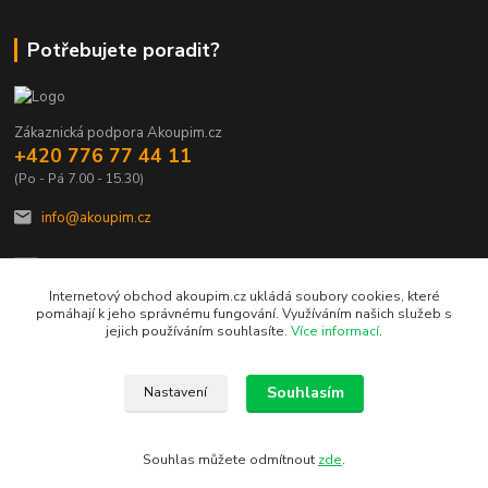
Potřebujete poradit?
Zákaznická podpora Akoupim.cz
+420 776 77 44 11
(Po - Pá 7.00 - 15.30)
info@akoupim.cz
Internetový obchod akoupim.cz ukládá soubory cookies, které
pomáhají k jeho správnému fungování. Využíváním našich služeb s
jejich používáním souhlasíte.
Více informací
.
Vytvořeno na
Eshop-rychle.cz
Souhlasím
Nastavení
Souhlas můžete odmítnout
zde
.