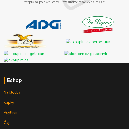
receptů až po akční ceny. Rozesíláme max 2x za měsíc.
Eshop
Na klouby
Kapky
Psyllium
Čaje