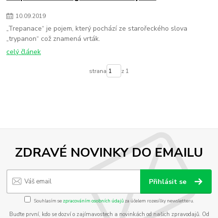
10
.
09
.
2019
„Trepanace“ je pojem, který pochází ze starořeckého slova
„trypanon“ což znamená vrták.
celý článek
strana
z 1
ZDRAVÉ NOVINKY DO EMAILU
Přihlásit se
Souhlasím se
zpracováním osobních údajů
za účelem rozesílky newsletteru.
Buďte první, kdo se dozví o zajímavostech a novinkách od našich zpravodajů. Od