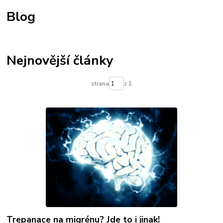
zero waste
skladování potravin
domácnost
popáleniny
Blog
doplněk stravy
první pomoc
peru
herbář
superfood
práce
stres
migréna
na bolest
Nejnovější články
strana
z 1
Trepanace na migrénu? Jde to i jinak!