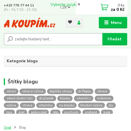
Vyberte jazyk
▼
0
ks
+420 776 77 44 11
CZK
za
0 Kč
(Po - Pá 7.00 - 15.30)
Menu
Hledat
Kategorie blogu
Štítky blogu
zdraví
zdravá výživa
doplňky stravy
dr.Popov
zdravě
zdavý životní styl
do plavek
klouby
vitamín c
vláknina
výživa
strava
vitamíny
na klouby
kloubní výživa
diy
tipy
pleť
péče o pleť
léto
psyllium
snídaně
kaše
hubnutí
kapky
krása
krém
akoupim
pohyb
chůze
geladring
recyklace
spánek
minerály
kosmetika
bylinky
Úvod
Blog