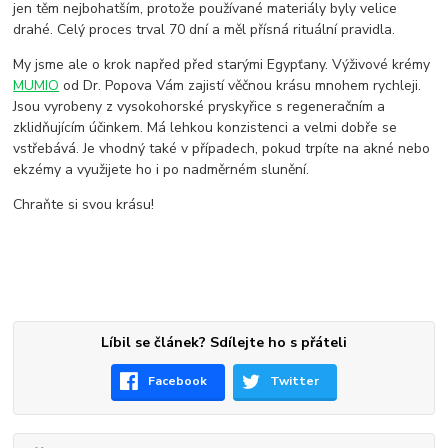
jen těm nejbohatším, protože používané materiály byly velice
drahé. Celý proces trval 70 dní a měl přísná rituální pravidla.
My jsme ale o krok napřed před starými Egypťany. Výživové krémy
MUMIO
od Dr. Popova Vám zajistí věčnou krásu mnohem rychleji.
Jsou vyrobeny z vysokohorské pryskyřice s regeneračním a
zklidňujícím účinkem. Má lehkou konzistenci a velmi dobře se
vstřebává. Je vhodný také v případech, pokud trpíte na akné nebo
ekzémy a využijete ho i po nadměrném slunění.
Chraňte si svou krásu!
Líbil se článek? Sdílejte ho s přáteli
Facebook
Twitter