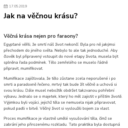
zero waste
skladování potravin
domácnost
popáleniny
17
.
05
.
2019
doplněk stravy
první pomoc
peru
herbář
superfood
práce
Jak na věčnou krásu?
stres
migréna
na bolest
Věčná krása nejen pro faraony?
Egypťané věřili, že smrtí náš život nekončí. Byla pro ně jakýmsi
přechodem do jiného světa. Nebylo to ale tak jednoduché. Aby
člověk byl připravený vstoupit do nové etapy života, musela být
splněna řada podmínek. Tělo zemřelého se muselo řádně
připravit, mumifikovat.
Mumifikace zajišťovala, že tělo zůstane zcela neporušené i po
smrti a paradoxně řečeno, mrtvý tak bude žít věčně a uchová si
svou krásu. Dále musel nebožtík obdržet takzvanou pohřební
výbavu. Jednalo se o majetek, který ho měl zajistit v příštím životě.
Výjimkou byli vojáci, jejichž těla se nemusela nijak připravovat,
pokud padli v bitvě. Věčný život si vysloužili bojem za vlast.
Proces mumifikace je vlastně umělé vysušování těla, čímž se
zabrání jeho přirozenému rozkladu. Tato praktika byla dostupná