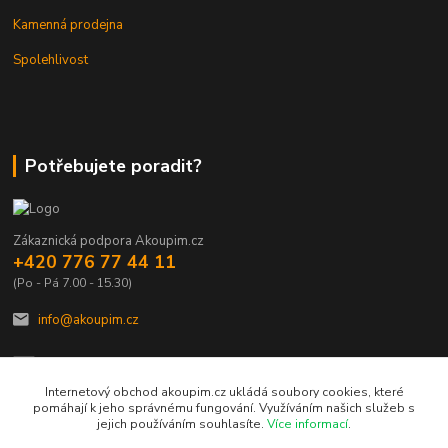
Kamenná prodejna
Spolehlivost
Potřebujete poradit?
Zákaznická podpora Akoupim.cz
+420 776 77 44 11
(Po - Pá 7.00 - 15.30)
info@akoupim.cz
Internetový obchod akoupim.cz ukládá soubory cookies, které
pomáhají k jeho správnému fungování. Využíváním našich služeb s
jejich používáním souhlasíte.
Více informací
.