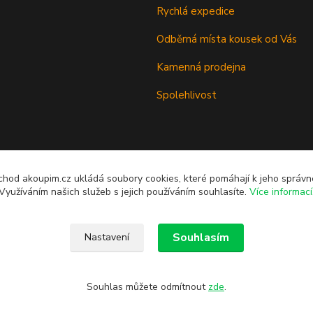
Rychlá expedice
Odběrná místa kousek od Vás
Kamenná prodejna
Spolehlivost
chod akoupim.cz ukládá soubory cookies, které pomáhají k jeho správ
Využíváním našich služeb s jejich používáním souhlasíte.
Více informací
Souhlasím
Nastavení
Souhlas můžete odmítnout
zde
.