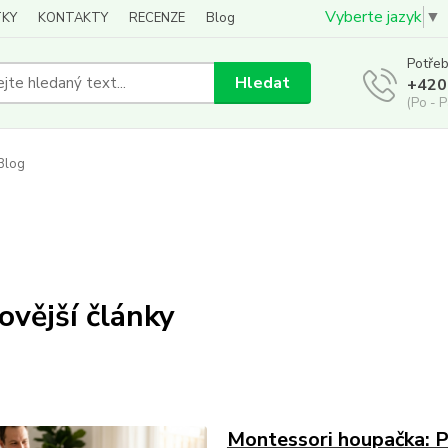
Vyberte jazyk
▼
KY
KONTAKTY
RECENZE
Blog
Potřeb
Hledat
+420
(Po - P
Blog
ovější články
Montessori houpačka: Pr