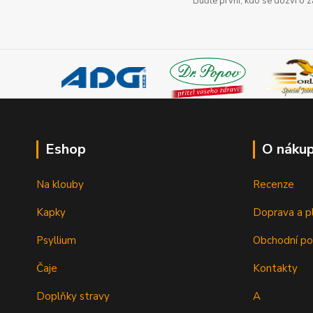
Buďte první, kdo se dozví o 
Eshop
O náku
Na klouby
Recenze
Kapky
Doprava a p
Psyllium
Obchodní p
Čaje
Kontakty
Doplňky stravy
A