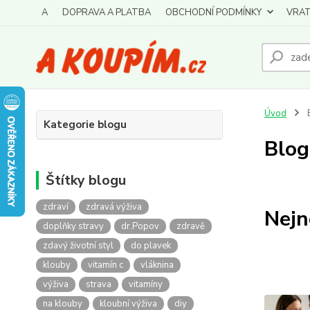
A
DOPRAVA A PLATBA
OBCHODNÍ PODMÍNKY
VRAT
Úvod
Kategorie blogu
Blog
Štítky blogu
zdraví
zdravá výživa
Nejn
doplňky stravy
dr.Popov
zdravě
zdavý životní styl
do plavek
klouby
vitamín c
vláknina
výživa
strava
vitamíny
na klouby
kloubní výživa
diy