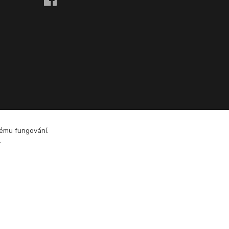
nému fungování.
.
Vytvořeno na
Eshop-rychle.cz