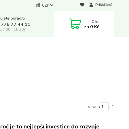
Přihlášení
CZK
ujete poradit?
0
ks
 776 77 44 11
za
0 Kč
á 7.00 - 15.30)
strana
z 1
oč je to nejlepší investice do rozvoje