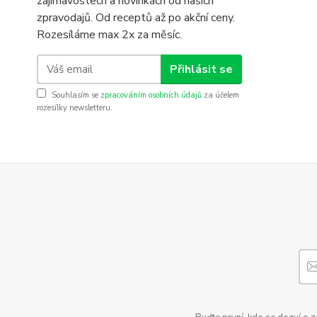
zajímavostech a novinkách od našich
zpravodajů. Od receptů až po akční ceny.
Rozesíláme max 2x za měsíc.
Přihlásit se
Souhlasím se
zpracováním osobních údajů
za účelem
rozesílky newsletteru.