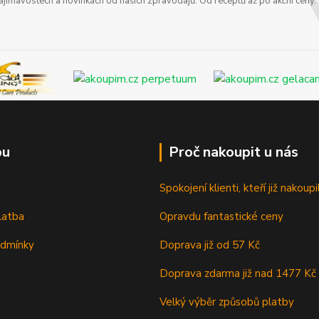
zajímavostech a novinkách od našich zpravodajů. Od receptů až po akční ceny
pu
Proč nakoupit u nás
Spokojení klienti, kteří již nakoupil
latba
Opravdu fantastické ceny
odmínky
Doprava již od 57 Kč
Doprava zdarma již nad 1477 Kč
Velký výběr způsobů platby