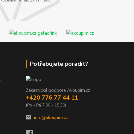
. Rozesíláme max 2x za měsíc.
Potřebujete poradit?
i
Zákaznická podpora Akoupim.cz
+420 776 77 44 11
(Po - Pá 7.00 - 15.30)
info@akoupim.cz