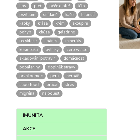
tipy
pleť
péče o pleť
léto
psyllium
snídaně
kaše
hubnutí
kapky
krása
krém
akoupim
pohyb
chůze
geladring
recyklace
spánek
minerály
kosmetika
bylinky
zero waste
skladování potravin
domácnost
popáleniny
doplněk stravy
první pomoc
peru
herbář
superfood
práce
stres
migréna
na bolest
IMUNITA
AKCE