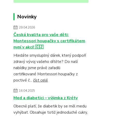
Novinky
29.04.2026
Česká kvalita pro vaše děti:
Montessori houpačky s certifikátem
nyní v akci! 🇨🇿
Hledáte smysluplný dárek, který podpoří
zdravý vývoj vašeho dítěte? Do naší
nabídky jsme právě zařadili
certifikované Montessori houpačky z
poctivé č...
číst celé
16.04.2025
Med a diabetici – výjimka z Kréty
Obecně platí, že diabetik by se měl medu
vyhýbat. Obsahuje totiž jednoduché cukry,