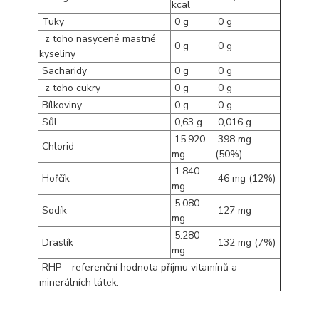
kcal
Tuky
0 g
0 g
z toho nasycené mastné
0 g
0 g
kyseliny
Sacharidy
0 g
0 g
z toho cukry
0 g
0 g
Bílkoviny
0 g
0 g
Sůl
0,63 g
0,016 g
15.920
398 mg
Chlorid
mg
(50%)
1.840
Hořčík
46 mg (12%)
mg
5.080
Sodík
127 mg
mg
5.280
Draslík
132 mg (7%)
mg
RHP – referenční hodnota příjmu vitamínů a
minerálních látek.