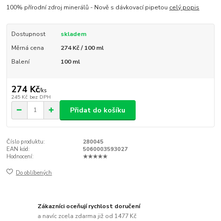
100% přírodní zdroj minerálů - Nově s dávkovací pipetou
celý popis
Dostupnost
skladem
Měrná cena
274 Kč / 100 ml
Balení
100 ml
274 Kč
/
ks
245 Kč
bez DPH
Přidat do košíku
Číslo produktu:
280045
EAN kód:
5060003593027
Hodnocení:
★★★★★
Do oblíbených
Zákazníci oceňují rychlost doručení
a navíc zcela zdarma již od 1477 Kč