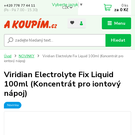
Vyberte jazyk
▼
0
ks
+420 776 77 44 11
CZK
za
0 Kč
(Po - Pá 7.00 - 15.30)
Menu
Hledat
Úvod
NOVINKY
Viridian Electrolyte Fix Liquid 100ml (Koncentrát pro
iontový nápoj)
Viridian Electrolyte Fix Liquid
100ml (Koncentrát pro iontový
nápoj)
Novinka