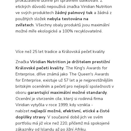
prokazatelně účinné při správném dávkování. Z
etických důvodů nepoužívá značka Viridian Nutrition
ve svých produktech
žádný palmový tuk
a žádná z
použitých složek
nebyla testována na
zvířatech
. Všechny obaly produktů jsou maximální
možné míře ekologické a 100% recyklovatelné.
Více než 25 let tradice a Královská pečeť kvality
Značka
Viridian Nutrition je držitelem prestižní
Královské pečeti kvality
. The King's Awards for
Enterprise, dříve známá jako The Queen's Awards
for Enterprise, existuje už 57 let a je nejprestižnějším
britským oceněním a pečetí pro nejlepší společnosti v
oboru
garantující maximální možné standardy
.
Ocenění je stvrzením cíle, který si rodinná firma
Viridian vytyčila v roce 1999, kdy vznikla -
nabízet
nejlepší možné, efektivní, etické a čisté
doplňky stravy
. V současné době jich ve svém
portfoliu má již více než 220, přičemž má spokojené
zákazníky od Islandu až po Jižní Afriku.