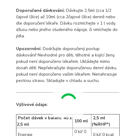
Doporučené dávkování:
Dávkujte 2,5ml (cca 1/2
čajové lžíce) až 10ml (cca 2čajové lžíce) denně nebo
dle doporučení lékaře. Dávku rozmíchejte v 1 l vody,
džusu nebo jiného studeného nápoje, či vmíchejte do
jídla.
Upozornění:
Dodržujte doporučený postup
dávkování! Nevhodné pro děti, těhotné a kojící ženy,
pokud není doporučeno lékařem. Ukládejte mimo
dosah dětí. Nepřekračujte doporučenou denní dávku,
pokud není doporučeno vašim lékařem. Nenahrazuje
pestrou stravu. Skladujte v chladu a suchu.
Výživové údaje:
Počet dávek v balení: 40 x
2,5 ml
100 ml
2,5 ml
(%RHP*)
0 kJ/ 0
Energie
0 kJ/ 0 kcal