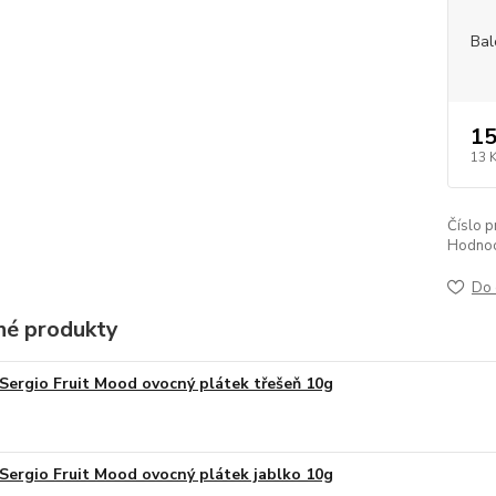
Bal
15
13 
Číslo p
Hodnoc
Do 
é produkty
Sergio Fruit Mood ovocný plátek třešeň 10g
Sergio Fruit Mood ovocný plátek jablko 10g