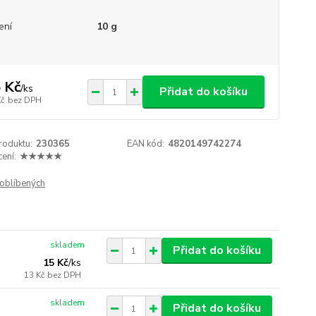
ení
10 g
 Kč
/
ks
Přidat do košíku
Kč
bez DPH
roduktu:
230365
EAN kód:
4820149742274
ení:
★★★★★
oblíbených
skladem
Přidat do košíku
15 Kč
/
ks
13 Kč
bez DPH
skladem
Přidat do košíku