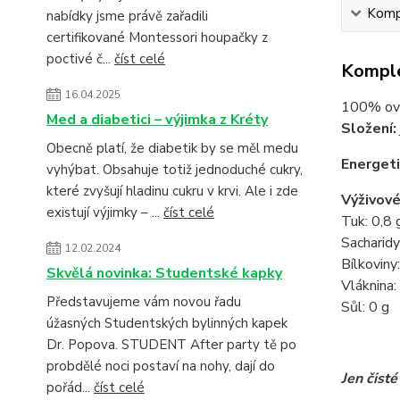
Kompl
nabídky jsme právě zařadili
certifikované Montessori houpačky z
poctivé č...
číst celé
Komple
16.04.2025
100% ovo
Med a diabetici – výjimka z Kréty
Složení:
Obecně platí, že diabetik by se měl medu
Energeti
vyhýbat. Obsahuje totiž jednoduché cukry,
které zvyšují hladinu cukru v krvi. Ale i zde
Výživové
existují výjimky – ...
číst celé
Tuk: 0,8 
Sacharidy
12.02.2024
Bílkoviny
Skvělá novinka: Studentské kapky
Vláknina:
Představujeme vám novou řadu
Sůl: 0 g
úžasných Studentských bylinných kapek
Dr. Popova. STUDENT After party tě po
probdělé noci postaví na nohy, dají do
Jen čisté
pořád...
číst celé