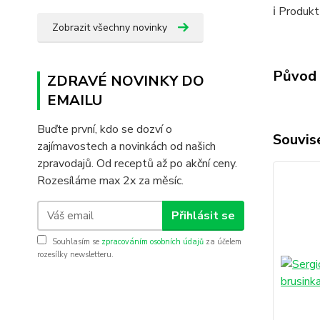
ℹ️ Produk
Zobrazit všechny novinky
Původ 
ZDRAVÉ NOVINKY DO
EMAILU
Buďte první, kdo se dozví o
Souvise
zajímavostech a novinkách od našich
zpravodajů. Od receptů až po akční ceny.
Rozesíláme max 2x za měsíc.
Přihlásit se
Souhlasím se
zpracováním osobních údajů
za účelem
rozesílky newsletteru.