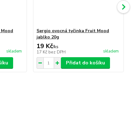
t Mood
Sergio ovocná tyčinka Fruit Mood
Se
jablko 20g
tř
19 Kč
19
/
ks
skladem
skladem
17 Kč
bez DPH
17
šíku
Přidat do košíku