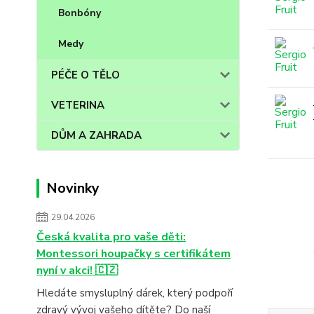
Bonbóny
Medy
PÉČE O TĚLO
VETERINA
DŮM A ZAHRADA
Novinky
29.04.2026
Česká kvalita pro vaše děti:
Montessori houpačky s certifikátem
nyní v akci! 🇨🇿
Hledáte smysluplný dárek, který podpoří
zdravý vývoj vašeho dítěte? Do naší