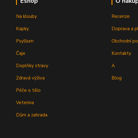
Eshop
O náku
Na klouby
Recenze
Kapky
Doprava a p
Psyllium
Obchodní p
Čaje
Kontakty
Doplňky stravy
A
Zdravá výživa
Blog
Péče o tělo
Veterina
Dům a zahrada