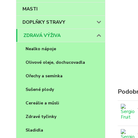
MASTI
DOPLŇKY STRAVY
ZDRAVÁ VÝŽIVA
Nealko nápoje
Olivové oleje, dochucovadla
Ořechy a semínka
Sušené plody
Podobn
Cereálie a műsli
Zdravé tyčinky
Sladidla