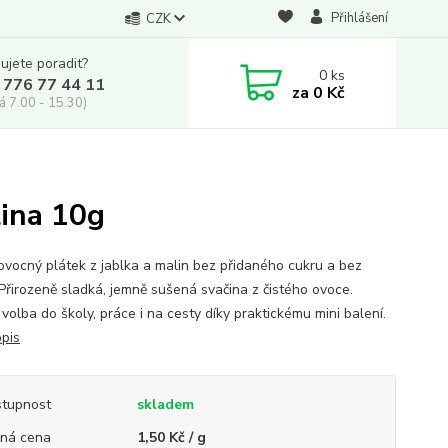
Přihlášení
CZK
ujete poradit?
0
ks
 776 77 44 11
za
0 Kč
á 7.00 - 15.30)
lina 10g
vocný plátek z jablka a malin bez přidaného cukru a bez
 Přirozeně sladká, jemně sušená svačina z čistého ovoce.
volba do školy, práce i na cesty díky praktickému mini balení.
opis
tupnost
skladem
ná cena
1,50 Kč / g