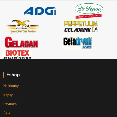
Eshop
Na klouby
Kapky
Psyllium
Čaje