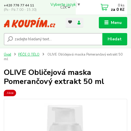
Vyberte jazyk
▼
0
ks
+420 776 77 44 11
CZK
za
0 Kč
(Po - Pá 7.00 - 15.30)
Menu
Hledat
Úvod
PÉČE O TĚLO
OLIVE Obličejová maska Pomerančový extrakt 50
ml
OLIVE Obličejová maska
Pomerančový extrakt 50 ml
Akce