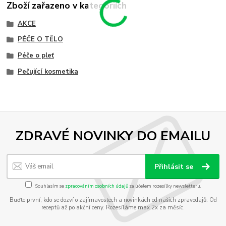
Zboží zařazeno v kategoriích
AKCE
PÉČE O TĚLO
Péče o pleť
Pečující kosmetika
ZDRAVÉ NOVINKY DO EMAILU
Přihlásit se
Souhlasím se
zpracováním osobních údajů
za účelem rozesílky newsletteru.
Buďte první, kdo se dozví o zajímavostech a novinkách od našich zpravodajů. Od
receptů až po akční ceny. Rozesíláme max 2x za měsíc.