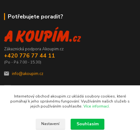
Potřebujete poradit?
Zákaznická podpora Akoupim.cz
+420 776 77 44 11
(Po - Pá 7.00 - 15.30)
info@akoupim.cz
Internetový obchod akoupim.cz ukládá soubory cookies, které
pomáhají k jeho správnému fungování. Využíváním našich služeb s
jejich používáním souhlasíte.
Více informací
.
Vytvořeno na
Eshop-rychle.cz
Souhlasím
Nastavení