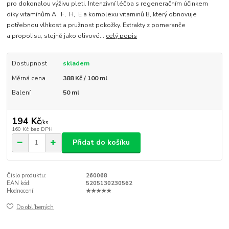
pro dokonalou výživu pleti. Intenzivní léčba s regeneračním účinkem
díky vitamínům A, F, H, E a komplexu vitaminů B, který obnovuje
potřebnou vlhkost a pružnost pokožky. Extrakty z pomeranče
a propolisu, stejně jako olivové...
celý popis
Dostupnost
skladem
Měrná cena
388 Kč / 100 ml
Balení
50 ml
194 Kč
/
ks
160 Kč
bez DPH
Přidat do košíku
Číslo produktu:
260068
EAN kód:
5205130230562
Hodnocení:
★★★★★
Do oblíbených