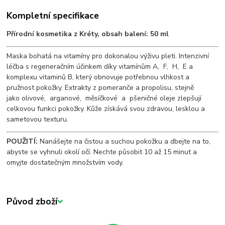
Kompletní specifikace
Přírodní kosmetika z Kréty,
obsah balení: 50 ml
Maska bohatá na vitamíny pro dokonalou výživu pleti.
Intenzivní
léčba s regeneračním účinkem díky vitamínům A, F, H, E a
komplexu vitaminů B, který obnovuje potřebnou vlhkost a
pružnost pokožky.
Extrakty z pomeranče a propolisu, stejně
jako olivové, arganové, měsíčkové a pšeničné oleje zlepšují
celkovou funkci pokožky.
Kůže získává svou zdravou, lesklou a
sametovou texturu.
POUŽITÍ:
Nanášejte na čistou a suchou pokožku a dbejte na to,
abyste se vyhnuli okolí očí.
Nechte působit 10 až 15 minut a
omyjte dostatečným množstvím vody.
Původ zboží