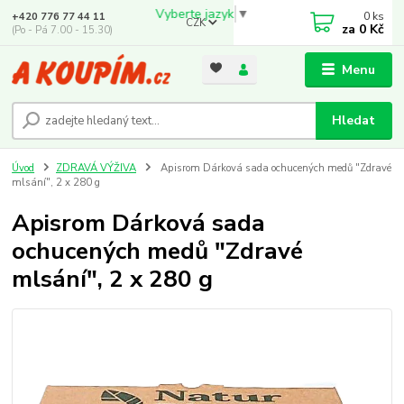
Vyberte jazyk
▼
0
ks
+420 776 77 44 11
CZK
za
0 Kč
(Po - Pá 7.00 - 15.30)
Menu
Hledat
Úvod
ZDRAVÁ VÝŽIVA
Apisrom Dárková sada ochucených medů "Zdravé
mlsání", 2 x 280 g
Apisrom Dárková sada
ochucených medů "Zdravé
mlsání", 2 x 280 g