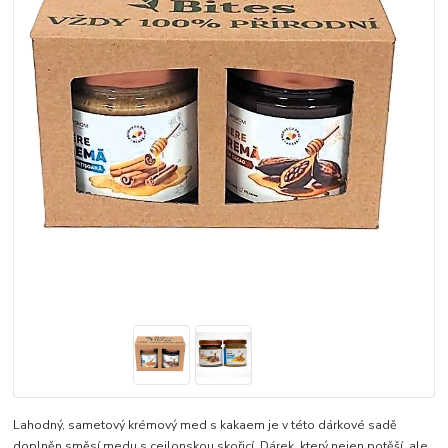
Lahodný, sametový krémový med s kakaem je v této dárkové sadě
doplněn směsí medu s cejlonskou skořicí. Dárek, který nejen potěší, ale