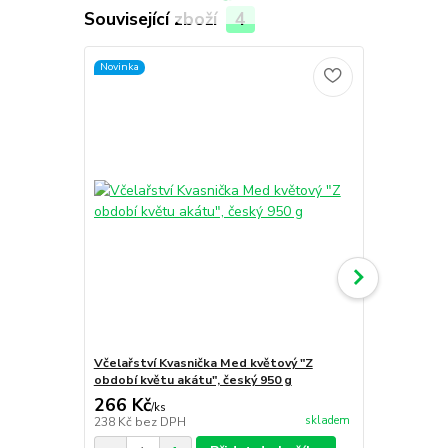
Související zboží
4
Novinka
Novinka
Včelařství Kvasnička Med květový "Z
Včelařství K
období květu akátu", český 950 g
český 950 g
266 Kč
248 Kč
/
ks
/
ks
skladem
238 Kč
bez DPH
221 Kč
bez 