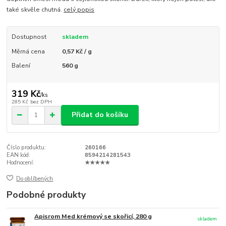
také skvěle chutná.
celý popis
Dostupnost
skladem
Měrná cena
0,57 Kč / g
Balení
560 g
319 Kč
/
ks
285 Kč
bez DPH
Přidat do košíku
Číslo produktu:
260166
EAN kód:
8594214281543
Hodnocení:
★★★★★
Do oblíbených
Podobné produkty
Apisrom Med krémový se skořicí, 280 g
skladem