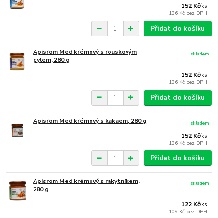
152 Kč
/
ks
136 Kč
bez DPH
Přidat do košíku
Apisrom Med krémový s rouskovým
skladem
pylem, 280 g
152 Kč
/
ks
136 Kč
bez DPH
Přidat do košíku
Apisrom Med krémový s kakaem, 280 g
skladem
152 Kč
/
ks
136 Kč
bez DPH
Přidat do košíku
Apisrom Med krémový s rakytníkem,
skladem
280 g
122 Kč
/
ks
109 Kč
bez DPH