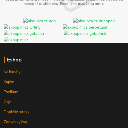
receptů až po akční ceny. Rozesíláme max 2x za měsíc.
Eshop
Na klouby
Kapky
Psyllium
Čaje
Doplňky stravy
Zdravá výživa