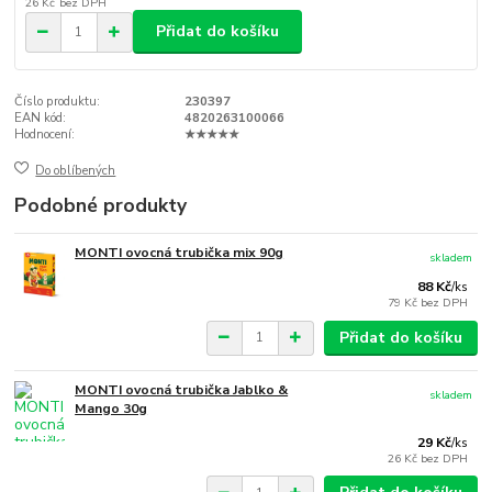
26 Kč
bez DPH
Přidat do košíku
Číslo produktu:
230397
EAN kód:
4820263100066
Hodnocení:
★★★★★
Do oblíbených
Podobné produkty
MONTI ovocná trubička mix 90g
skladem
88 Kč
/
ks
79 Kč
bez DPH
Přidat do košíku
MONTI ovocná trubička Jablko &
skladem
Mango 30g
29 Kč
/
ks
26 Kč
bez DPH