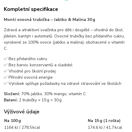
Kompletní specifikace
Monti ovocná trubička – Jablko & Malina 30 g
Zdravá a atraktivní svačinka pro děti i dospělé – vhodná do škol,
jídelen, kantýn i automatů. Ovocné trubičky bez přidaného cukru,
vyrobené ze 100% ovoce (jablko a malina), obohacené o vitamín
C.
✅ Bez přidaného cukru
✅ Bez barviv, konzervantů a sladidel
✅ Vhodné pro školní prodej
✅ Přírodní ovocná energie
✅ Výrobek splňuje požadavky na zdravé stravování ve školách
Složení:
70% jablko, 30% mango, vitamín C
Balení:
2 trubičky × 15 g = 30 g
Výživové údaje
Na 100 g
Na 15 g (1 rolka)
1164 kJ / 278,5 kcal
174,6 kJ / 41,7 kcal