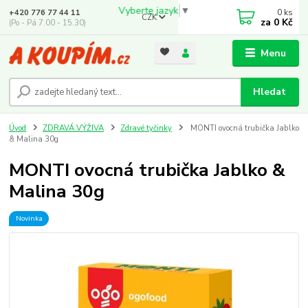
Vyberte jazyk
▼
0
ks
+420 776 77 44 11
CZK
za
0 Kč
(Po - Pá 7.00 - 15.30)
Menu
Hledat
Úvod
ZDRAVÁ VÝŽIVA
Zdravé tyčinky
MONTI ovocná trubička Jablko
& Malina 30g
MONTI ovocná trubička Jablko &
Malina 30g
Novinka