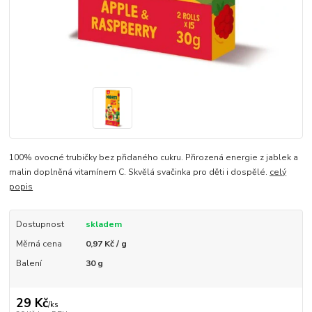
100% ovocné trubičky bez přidaného cukru. Přirozená energie z jablek a
malin doplněná vitamínem C. Skvělá svačinka pro děti i dospělé.
celý
popis
Dostupnost
skladem
Měrná cena
0,97 Kč / g
Balení
30 g
29 Kč
/
ks