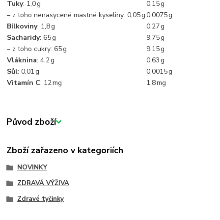
Tuky
: 1,0 g
0,15 g
– z toho nenasycené mastné kyseliny: 0,05 g
0,0075 g
Bílkoviny
: 1,8 g
0,27 g
Sacharidy
: 65 g
9,75 g
– z toho cukry: 65 g
9,15 g
Vláknina
: 4,2 g
0,63 g
Sůl
: 0,01 g
0,0015 g
Vitamín C
: 12 mg
1,8 mg
Původ zboží
Zboží zařazeno v kategoriích
NOVINKY
ZDRAVÁ VÝŽIVA
Zdravé tyčinky