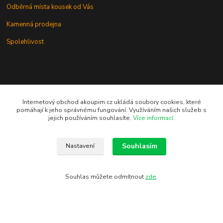
Odběrná místa kousek od Vás
Kamenná prodejna
Spolehlivost
Potřebujete poradit?
Internetový obchod akoupim.cz ukládá soubory cookies, které
pomáhají k jeho správnému fungování. Využíváním našich služeb s
jejich používáním souhlasíte.
Více informací
.
Zákaznická podpora Akoupim.cz
+420 776 77 44 11
Souhlasím
Nastavení
(Po - Pá 7.00 - 15.30)
info@akoupim.cz
Souhlas můžete odmítnout
zde
.