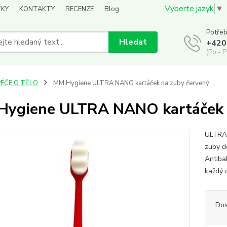
Vyberte jazyk
▼
KY
KONTAKTY
RECENZE
Blog
Potřeb
Hledat
+420
(Po - P
PÉČE O TĚLO
MM Hygiene ULTRA NANO kartáček na zuby červený
ygiene ULTRA NANO kartáček 
ULTRA 
zuby d
Antibak
každý 
Dos