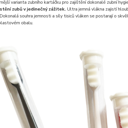
ější varianta zubního kartáčku pro zajištění dokonalé zubní hygi
istění zubů v jedinečný zážitek.
Ultra jemná vlákna zajistí hlou
 Dokonalá souhra jemnosti a síly tisiců vláken se postarají o skvě
lastovém obalu.