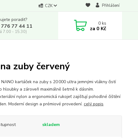
Přihlášení
CZK
ujete poradit?
0
ks
 776 77 44 11
za
0 Kč
á 7.00 - 15.30)
na zuby červený
NANO kartáček na zuby s 20 000 ultra jemnými vlákny čistí
o hloubky a zároveň maximálně šetrně k dásním.
teriální nylon a ergonomická rukojeť zajišťují pohodlné čištění
den. Moderní design a prémiové provedení.
celý popis
tupnost
skladem