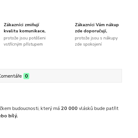
Zákazníci zmiňují
Zákazníci Vám nákup
kvalitu komunikace,
zde doporučují,
protože jsou potěšeni
protože jsou s nákupy
vstřícným přístupem
zde spokojení
Komentáře
0
kem budoucnosti, který má
20 000
vlásků bude patřit
bo bílý.