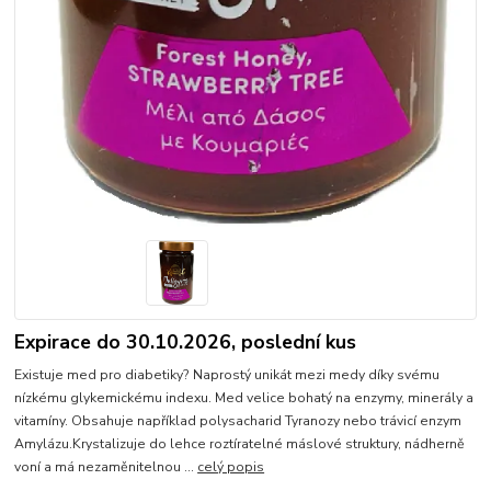
Expirace do 30.10.2026, poslední kus
Existuje med pro diabetiky? Naprostý unikát mezi medy díky svému
nízkému glykemickému indexu. Med velice bohatý na enzymy, minerály a
vitamíny. Obsahuje například polysacharid Tyranozy nebo trávicí enzym
Amylázu.Krystalizuje do lehce roztíratelné máslové struktury, nádherně
voní a má nezaměnitelnou ...
celý popis