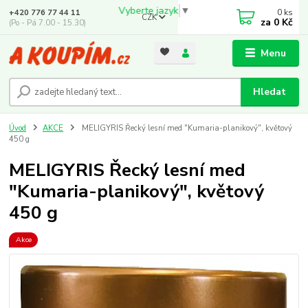
Vyberte jazyk
▼
0
ks
+420 776 77 44 11
CZK
za
0 Kč
(Po - Pá 7.00 - 15.30)
Menu
Hledat
Úvod
AKCE
MELIGYRIS Řecký lesní med "Kumaria-planikový", květový
450 g
MELIGYRIS Řecký lesní med
"Kumaria-planikový", květový
450 g
Akce