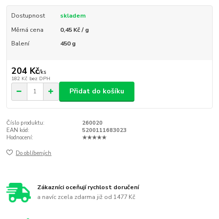
Dostupnost
skladem
Měrná cena
0,45 Kč / g
Balení
450 g
204 Kč
/
ks
182 Kč
bez DPH
Přidat do košíku
Číslo produktu:
260020
EAN kód:
5200111683023
Hodnocení:
★★★★★
Do oblíbených
Zákazníci oceňují rychlost doručení
a navíc zcela zdarma již od 1477 Kč