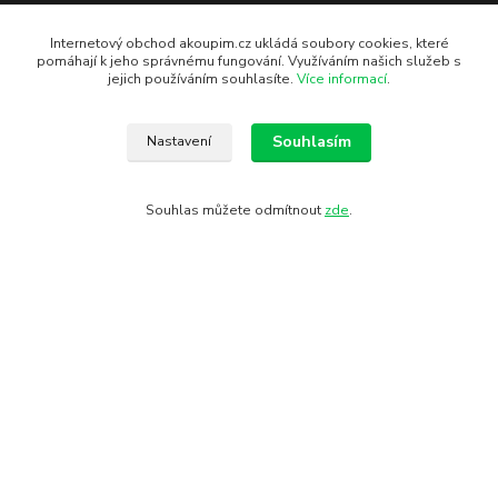
Internetový obchod akoupim.cz ukládá soubory cookies, které
pomáhají k jeho správnému fungování. Využíváním našich služeb s
jejich používáním souhlasíte.
Více informací
.
Potřebujete poradit?
Souhlasím
Nastavení
Zákaznická podpora Akoupim.cz
+420 776 77 44 11
Souhlas můžete odmítnout
zde
.
(Po - Pá 7.00 - 15.30)
info@akoupim.cz
Vytvořeno na
Eshop-rychle.cz