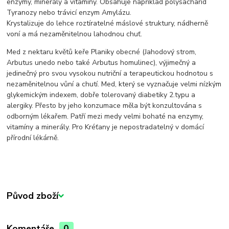
enzymy, minerály a vitamíny. Obsahuje například polysacharid
Tyranozy nebo trávicí enzym Amylázu.
Krystalizuje do lehce roztíratelné máslové struktury, nádherně
voní a má nezaměnitelnou lahodnou chuť.
Med z nektaru květů keře Planiky obecné (Jahodový strom,
Arbutus unedo nebo také Arbutus homulinec), výjimečný a
jedinečný pro svou vysokou nutriční a terapeutickou hodnotou s
nezaměnitelnou vůní a chutí. Med, který se vyznačuje velmi nízkým
glykemickým indexem, dobře tolerovaný diabetiky 2.typu a
alergiky. Přesto by jeho konzumace měla být konzultována s
odborným lékařem. Patří mezi medy velmi bohaté na enzymy,
vitamíny a minerály. Pro Kréťany je nepostradatelný v domácí
přírodní lékárně.
Původ zboží
Komentáře
0