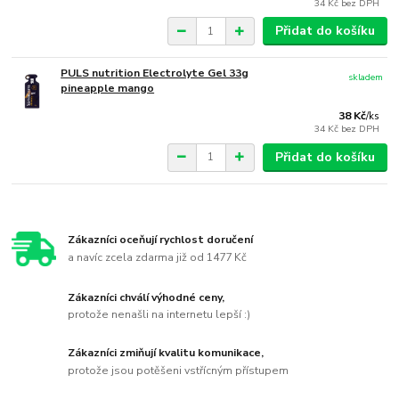
34 Kč
bez DPH
Přidat do košíku
PULS nutrition Electrolyte Gel 33g
skladem
pineapple mango
38 Kč
/
ks
34 Kč
bez DPH
Přidat do košíku
Zákazníci oceňují rychlost doručení
a navíc zcela zdarma již od 1477 Kč
Zákazníci chválí výhodné ceny,
protože nenašli na internetu lepší :)
Zákazníci zmiňují kvalitu komunikace,
protože jsou potěšeni vstřícným přístupem