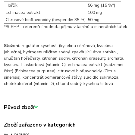
Hořčík
56 mg (15 %*)
Echinacea extrakt
100 mg
Citrusové bioflavonoidy (hesperidin 35 %)
50 mg
*% RHP - referenční hodnota příjmu vitamínů a minerálních látek
Složení:
regulátor kyselosti (kyselina citrónová, kyselina
jablečná), hydrogenuhličitan sodný, zpevňující látka sorbitol,
uhličitan hořečnatý, citronan sodný, citronan draselný, aromata,
kyselina L-askorbová (vitamín C), echinacea extrakt (nadzemní
část) (Echinacea purpurea), citrusové bioflavonoidy (Citrus
sinensis), koncentrát pomerančové šťávy, sladidlo sukralóza,
cholekalciferol (vitamín D), chlorid sodný, kyselina listová.
Původ zboží
Zboží zařazeno v kategoriích