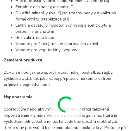
Hořčík, draslík, vápník, sodík, vitamín C a zelený čaj
Extrakt z echinacey a vitamín D
Důležité minerály (Na, K) jsou zastoupeny v alkalizující
formě citrátu (stabilizace pH)
Lehký a osvěžující hypotonický nápoj s elektrolyty a
přírodními příchutěmi
Bez cukru, nula kalorií
Vhodné pro široký rozsah sportovních aktivit
Vhodné pro vegetariány i vegany
Zaměření produktu
ZERO se hodí jak pro sport (fotbal, hokej, basketbal, ragby,
cyklistika atd..), tak jako nápoj při práci v horkém prostředí –
průmyslu, vojenství apod.
Hyponatremie
Sportovcům nebo aktivním osobám někdy hrozí takzvaná
hyponatremie – změna vnitřního prostředí organismu, která je
výsledkem pití velkého množství vody bez obsahu elektrolytů.
Tento stav pak vyústí k nízkému obsahu sodíku v krvi. Proto se při