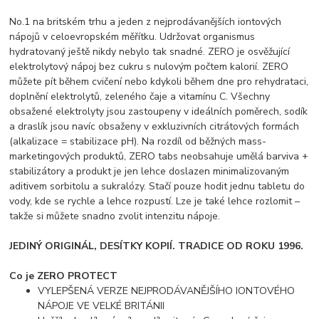
No.1 na britském trhu a jeden z nejprodávanějších iontových
nápojů v celoevropském měřítku. Udržovat organismus
hydratovaný ještě nikdy nebylo tak snadné. ZERO je osvěžující
elektrolytový nápoj bez cukru s nulovým počtem kalorií. ZERO
můžete pít během cvičení nebo kdykoli během dne pro rehydrataci,
doplnění elektrolytů, zeleného čaje a vitamínu C. Všechny
obsažené elektrolyty jsou zastoupeny v ideálních poměrech, sodík
a draslík jsou navíc obsaženy v exkluzivních citrátových formách
(alkalizace = stabilizace pH). Na rozdíl od běžných mass-
marketingových produktů, ZERO tabs neobsahuje umělá barviva +
stabilizátory a produkt je jen lehce doslazen minimalizovaným
aditivem sorbitolu a sukralózy. Stačí pouze hodit jednu tabletu do
vody, kde se rychle a lehce rozpustí. Lze je také lehce rozlomit –
takže si můžete snadno zvolit intenzitu nápoje.
JEDINÝ ORIGINÁL, DESÍTKY KOPIÍ. TRADICE OD ROKU 1996.
Co je ZERO PROTECT
VYLEPŠENÁ VERZE NEJPRODÁVANĚJŠÍHO IONTOVÉHO
NÁPOJE VE VELKÉ BRITÁNII