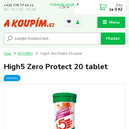
Vyberte jazyk
▼
0
ks
+420 776 77 44 11
CZK
za
0 Kč
(Po - Pá 7.00 - 15.30)
Menu
Hledat
Úvod
NOVINKY
High5 Zero Protect 20 tablet
High5 Zero Protect 20 tablet
Novinka