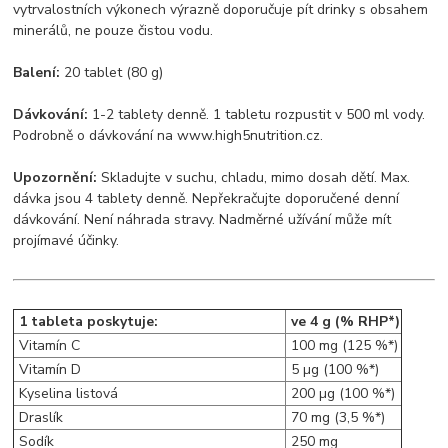
vytrvalostních výkonech výrazně doporučuje pít drinky s obsahem
minerálů, ne pouze čistou vodu.
Balení:
20 tablet (80 g)
Dávkování:
1-2 tablety denně. 1 tabletu rozpustit v 500 ml vody.
Podrobně o dávkování na www.high5nutrition.cz.
Upozornění:
Skladujte v suchu, chladu, mimo dosah dětí. Max.
dávka jsou 4 tablety denně. Nepřekračujte doporučené denní
dávkování. Není náhrada stravy. Nadměrné užívání může mít
projímavé účinky.
1 tableta poskytuje:
ve 4 g (% RHP*)
Vitamín C
100 mg (125 %*)
Vitamín D
5 µg (100 %*)
Kyselina listová
200 µg (100 %*)
Draslík
70 mg (3,5 %*)
Sodík
250 mg