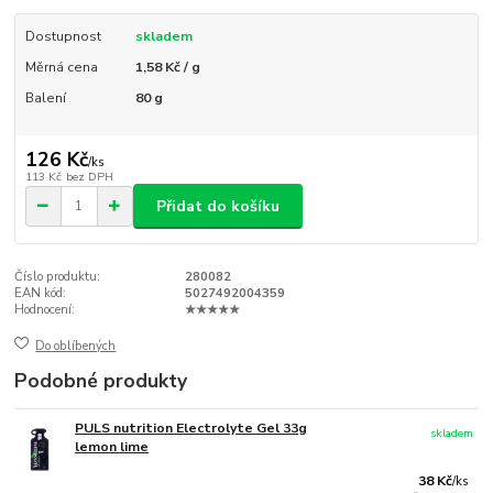
Dostupnost
skladem
Měrná cena
1,58 Kč / g
Balení
80 g
126 Kč
/
ks
113 Kč
bez DPH
Přidat do košíku
Číslo produktu:
280082
EAN kód:
5027492004359
Hodnocení:
★★★★★
Do oblíbených
Podobné produkty
PULS nutrition Electrolyte Gel 33g
skladem
lemon lime
38 Kč
/
ks