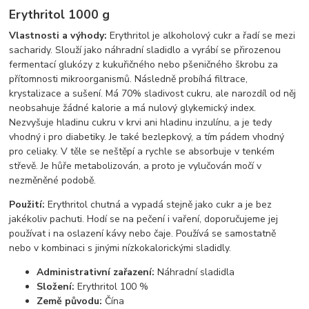
Erythritol 1000 g
Vlastnosti a výhody:
Erythritol je alkoholový cukr a řadí se mezi
sacharidy. Slouží jako náhradní sladidlo a vyrábí se přirozenou
fermentací glukózy z kukuřičného nebo pšeničného škrobu za
přítomnosti mikroorganismů. Následně probíhá filtrace,
krystalizace a sušení. Má 70% sladivost cukru, ale narozdíl od něj
neobsahuje žádné kalorie a má nulový glykemický index.
Nezvyšuje hladinu cukru v krvi ani hladinu inzulínu, a je tedy
vhodný i pro diabetiky. Je také bezlepkový, a tím pádem vhodný
pro celiaky. V těle se neštěpí a rychle se absorbuje v tenkém
střevě. Je hůře metabolizován, a proto je vylučován močí v
nezměněné podobě.
Použití:
Erythritol chutná a vypadá stejně jako cukr a je bez
jakékoliv pachuti. Hodí se na pečení i vaření, doporučujeme jej
používat i na oslazení kávy nebo čaje. Používá se samostatně
nebo v kombinaci s jinými nízkokalorickými sladidly.
Administrativní zařazení:
Náhradní sladidla
Složení:
Erythritol 100 %
Země původu:
Čína