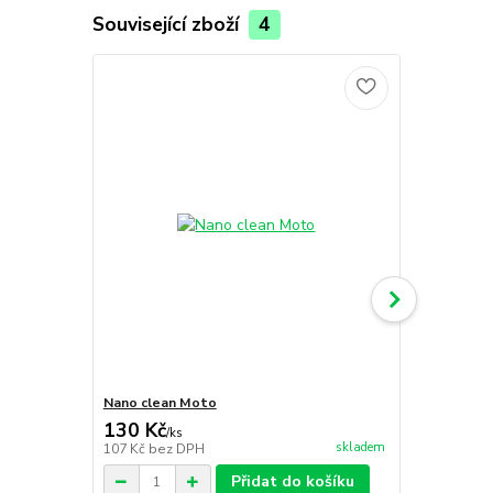
Související zboží
4
TOP produkt
Nano clean Moto
Nano clean 
130 Kč
22 Kč
/
ks
/
ks
skladem
107 Kč
bez DPH
18 Kč
bez D
Přidat do košíku