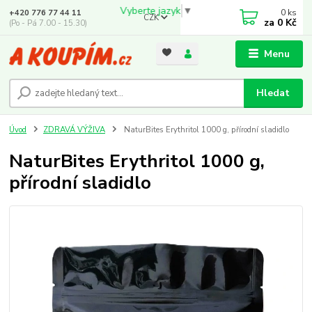
Vyberte jazyk
▼
0
ks
+420 776 77 44 11
CZK
za
0 Kč
(Po - Pá 7.00 - 15.30)
Menu
Hledat
Úvod
ZDRAVÁ VÝŽIVA
NaturBites Erythritol 1000 g, přírodní sladidlo
NaturBites Erythritol 1000 g,
přírodní sladidlo