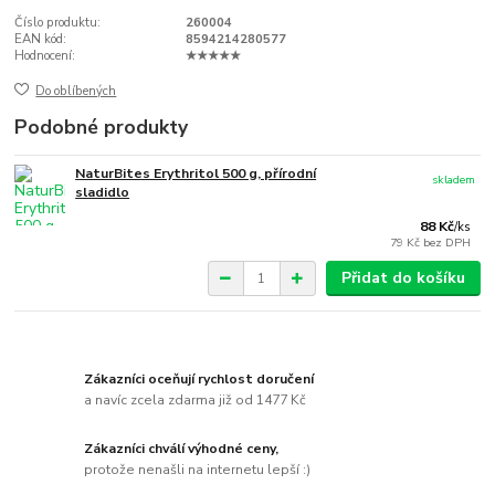
Číslo produktu:
260004
EAN kód:
8594214280577
Hodnocení:
★★★★★
Do oblíbených
Podobné produkty
NaturBites Erythritol 500 g, přírodní
skladem
sladidlo
88 Kč
/
ks
79 Kč
bez DPH
Přidat do košíku
Zákazníci oceňují rychlost doručení
a navíc zcela zdarma již od 1477 Kč
Zákazníci chválí výhodné ceny,
protože nenašli na internetu lepší :)