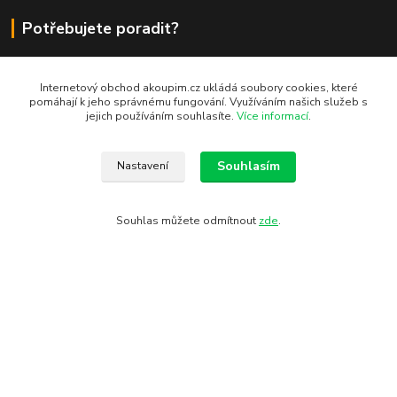
Potřebujete poradit?
Internetový obchod akoupim.cz ukládá soubory cookies, které
Zákaznická podpora Akoupim.cz
pomáhají k jeho správnému fungování. Využíváním našich služeb s
+420 776 77 44 11
jejich používáním souhlasíte.
Více informací
.
(Po - Pá 7.00 - 15.30)
info@akoupim.cz
Souhlasím
Nastavení
Souhlas můžete odmítnout
zde
.
Vytvořeno na
Eshop-rychle.cz