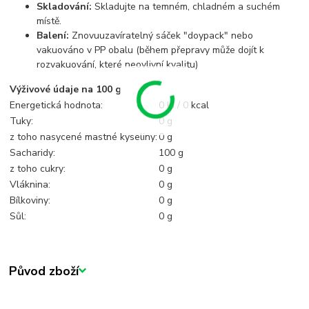
Skladování:
Skladujte na temném, chladném a suchém
místě.
Balení:
Znovuuzavíratelný sáček "doypack" nebo
vakuováno v PP obalu (během přepravy může dojít k
rozvakuování, které neovlivní kvalitu)
Výživové údaje na 100 g
Energetická hodnota:
0 kJ / 0 kcal
Tuky:
0 g
z toho nasycené mastné kyseliny:
0 g
Sacharidy:
100 g
z toho cukry:
0 g
Vláknina:
0 g
Bílkoviny:
0 g
Sůl:
0 g
Původ zboží