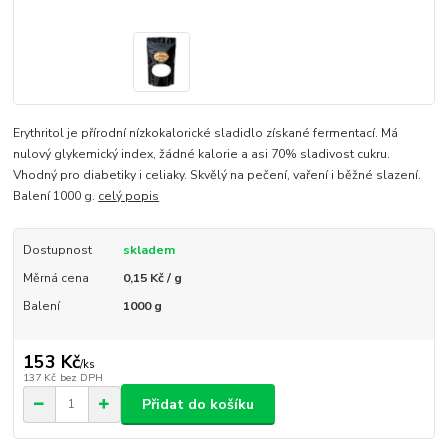
Erythritol je přírodní nízkokalorické sladidlo získané fermentací. Má
nulový glykemický index, žádné kalorie a asi 70% sladivost cukru.
Vhodný pro diabetiky i celiaky. Skvělý na pečení, vaření i běžné slazení.
Balení 1000 g.
celý popis
Dostupnost
skladem
Měrná cena
0,15 Kč / g
Balení
1000 g
153 Kč
/
ks
137 Kč
bez DPH
Přidat do košíku