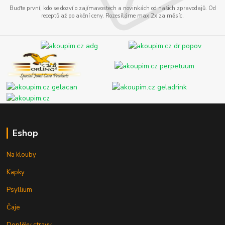
Buďte první, kdo se dozví o zajímavostech a novinkách od našich zpravodajů. Od
receptů až po akční ceny. Rozesíláme max 2x za měsíc.
Eshop
Na klouby
Kapky
Psyllium
Čaje
Doplňky stravy