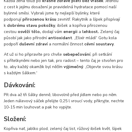
Každá žena touží po
krásné zdravé pleti bez vrásek
. Jednou
z cest k jejímu dosažení je pravidelná hydratace pomocí naší
bylinné směsi. Vybrali jsme ty nejlepší bylinky, které
podporují
přirozenou krásu
zevnitř. Rakytník a šípek přispívají
k
dobrému stavu pokožky
, ibišek a kopřiva přirozenou
cestou
osvěží tělo,
dodají vám
energii
a
lehkost.
Zelený čaj
působí jak jako přírodní
antioxidant
. „Elixír mládí“ Gotu kola
podpoří
duševní zdraví
a normální činnost
cévní soustavy
.
Ať už si ho připravíte pro chvíle
sebepečování
, při setkání
s přítelkyněmi nebo jen tak, pro radost – tento čaj je stvořen pro
to, aby každý okamžik byl něčím
výjimečný
. „Objevte svou krásu
s každým šálkem.“
Dávkování:
Pít dva až tři šálky denně, libovolně před jídlem nebo po něm.
Jeden nálevový sáček přelijte 0,25 l vroucí vody, přikryjte, nechte
10-15 min louhovat a pak ho vypijte.
Složení:
Kopřiva nať, jablko plod, zelený čaj list, růžový ibišek květ, šípek