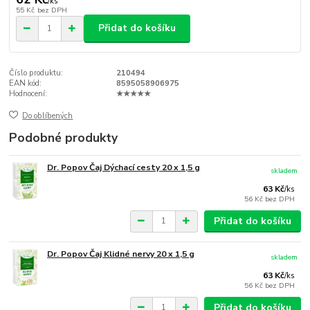
/
ks
55 Kč
bez DPH
Přidat do košíku
Číslo produktu:
210494
EAN kód:
8595058906975
Hodnocení:
★★★★★
Do oblíbených
Podobné produkty
Dr. Popov Čaj Dýchací cesty 20 x 1,5 g
skladem
63 Kč
/
ks
56 Kč
bez DPH
Přidat do košíku
Dr. Popov Čaj Klidné nervy 20 x 1,5 g
skladem
63 Kč
/
ks
56 Kč
bez DPH
Přidat do košíku