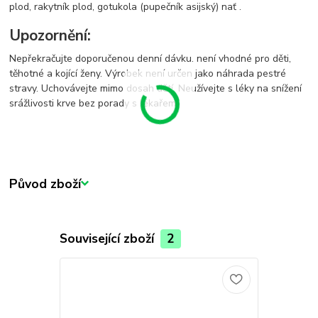
plod, rakytník plod, gotukola (pupečník asijský) nať .
Upozornění:
Nepřekračujte doporučenou denní dávku. není vhodné pro děti,
těhotné a kojící ženy. Výrobek není určen jako náhrada pestré
stravy. Uchovávejte mimo dosah dětí. Neužívejte s léky na snížení
srážlivosti krve bez porady s lékařem.
Původ zboží
Související zboží
2