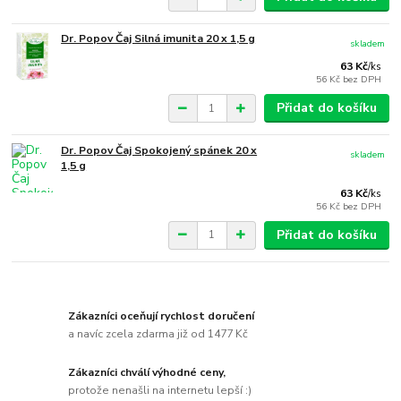
Dr. Popov Čaj Silná imunita 20 x 1,5 g
skladem
63 Kč
/
ks
56 Kč
bez DPH
Přidat do košíku
Dr. Popov Čaj Spokojený spánek 20 x
skladem
1,5 g
63 Kč
/
ks
56 Kč
bez DPH
Přidat do košíku
Zákazníci oceňují rychlost doručení
a navíc zcela zdarma již od 1477 Kč
Zákazníci chválí výhodné ceny,
protože nenašli na internetu lepší :)