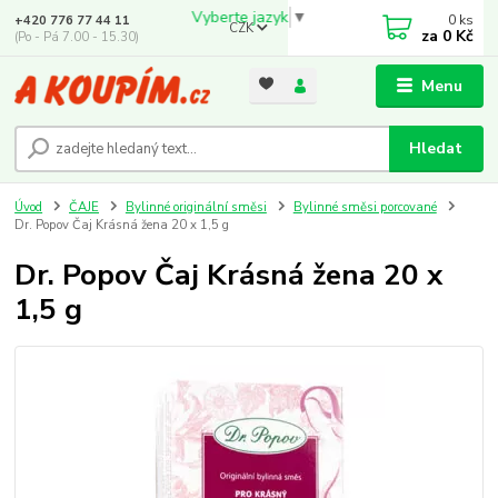
Vyberte jazyk
▼
0
ks
+420 776 77 44 11
CZK
za
0 Kč
(Po - Pá 7.00 - 15.30)
Menu
Hledat
Úvod
ČAJE
Bylinné originální směsi
Bylinné směsi porcované
Dr. Popov Čaj Krásná žena 20 x 1,5 g
Dr. Popov Čaj Krásná žena 20 x
1,5 g