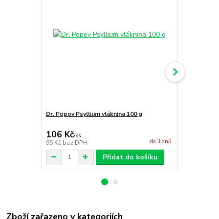
Dr. Popov Psyllium vláknina 100 g
Dr. Popov By
ml
106 Kč
125 Kč
/
ks
/
ks
do 3 dnů
95 Kč
bez DPH
103 Kč
bez 
Přidat do košíku
Zboží zařazeno v kategoriích