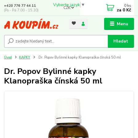
Vyberte jazyk
▼
0
ks
+420 776 77 44 11
CZK
za
0 Kč
(Po - Pá 7.00 - 15.30)
Menu
Hledat
Úvod
KAPKY
Dr. Popov Bylinné kapky Klanopraška čínská 50 ml
Dr. Popov Bylinné kapky
Klanopraška čínská 50 ml