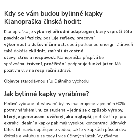
Kdy se vám budou bylinné kapky
Klanopraška čínská hodit:
Klanopraška je
výborný přírodní adaptogen
, který
vzpruží tělo
psychicky
i
fyzicky
, posiluje
reflexy
,
pracovní
výkonnost
a
duševní činnost,
dodá potřebnou
energii
. Zároveň
také dokáže
zklidnit
,
zmírnit úzkostné
stavy
,
stres
a
nespavost
. Klanopraška přispívá ke
správnému
trávení
,
pročištění
, podporuje
funkci jater
. Má
pozitivní vliv na
respirační zdraví
.
Objevte starodávnou sílu Dálného východu.
Jak bylinné kapky vyrábíme?
Pečlivě vybrané atestované byliny macerujeme v jemném 60%
potravinářském lihu za studena – jedná se o
způsob výroby,
který je generacemi ověřený jako nejlepší
, protože líh je pro
extrakci ideální a kapky pak mají vysokou koncentraci účinných
látek. Líh navíc doplňujeme vodou, takže v kapkách působí dva
činitelé a vyluhuje se tedy i více účinných látek. Využíváme