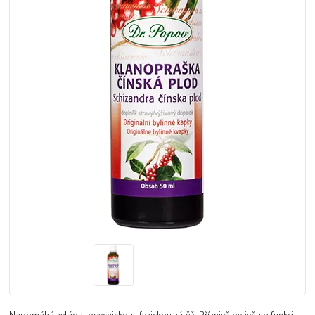
Napomáhá zvládat psychickou i fyzickou zátěž. Příznivě ovlivňuje funkci