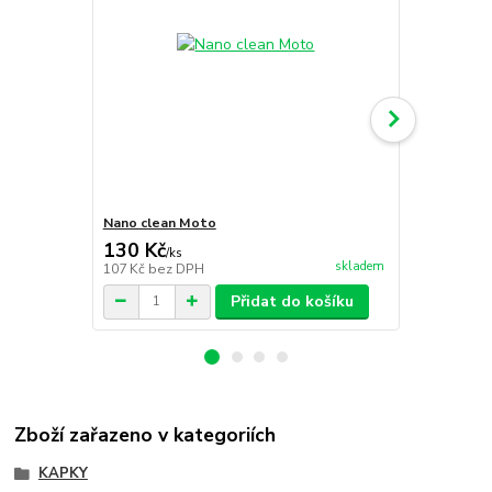
Nano clean Moto
Nano clean 
130 Kč
22 Kč
/
ks
/
ks
skladem
107 Kč
bez DPH
18 Kč
bez D
Přidat do košíku
Zboží zařazeno v kategoriích
KAPKY