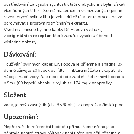
odstřeďování za vysoké rychlosti otáček, abychom z bylin získali
více účinných látek. Dlouhá macerace mikronizovaných (jemně
rozemletých) bylin v lihu je velmi důležitá a tento proces nelze
porovnávat s prostým rozmícháním extraktu.
Všechny směsné bylinné kapky Dr. Popova vycházejí
z
originálních receptur
, které zaručují vysokou účinnost
výsledné tinktury.
Dávkování:
Používání bylinných kapek Dr. Popova je příjemné a snadné. 3x
denně užívejte 20 kapek po jídle. Tinkturu můžete nakapat i do
nápoje, např. vody, čaje nebo dobře zapíjet. Referenční hodnota
příjmu (60 kapek) obsahuje výluh ze 174 mg klanoprašky.
Složení:
voda, jemný kvasný líh (alk. 35 % obj.), klanopraška čínská plod
Upozornění:
Nepřekračujte referenční hodnotu příjmu. Není určeno jako
náhrada pestré stravy. Výrobek není určen pro děti, těhotné a