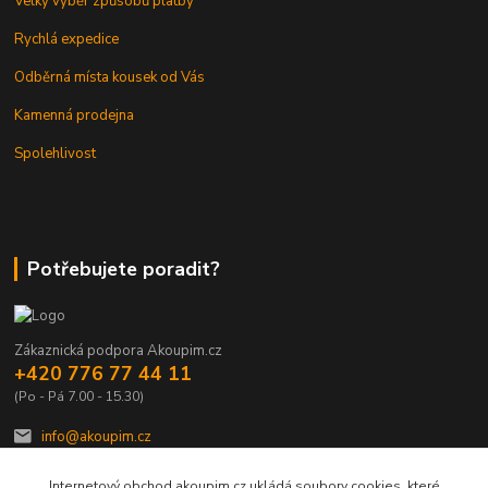
Velký výběr způsobů platby
Rychlá expedice
Odběrná místa kousek od Vás
Kamenná prodejna
Spolehlivost
Potřebujete poradit?
Zákaznická podpora Akoupim.cz
+420 776 77 44 11
(Po - Pá 7.00 - 15.30)
info@akoupim.cz
Internetový obchod akoupim.cz ukládá soubory cookies, které