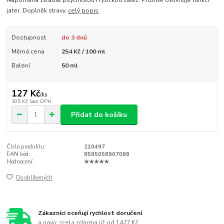
jater. Doplněk stravy.
celý popis
Dostupnost
do 3 dnů
Měrná cena
254 Kč / 100 ml
Balení
50 ml
127 Kč
/
ks
105 Kč
bez DPH
Přidat do košíku
Číslo produktu:
210497
EAN kód:
8595058907088
Hodnocení:
★★★★★
Do oblíbených
Zákazníci oceňují rychlost doručení
a navíc zcela zdarma již od 1477 Kč