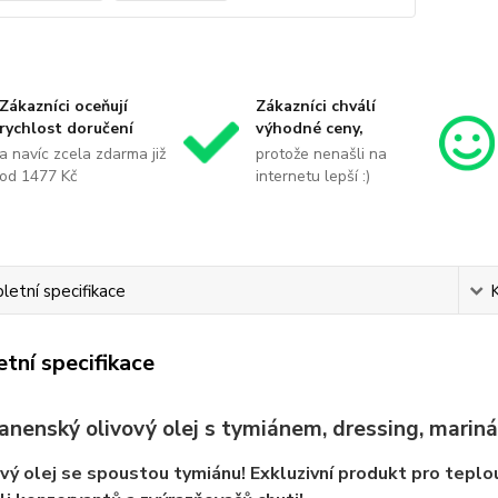
Zákazníci oceňují
Zákazníci chválí
rychlost doručení
výhodné ceny,
a navíc zcela zdarma již
protože nenašli na
od 1477 Kč
internetu lepší :)
etní specifikace
tní specifikace
anenský olivový olej s tymiánem, dressing, marin
ový olej se spoustou tymiánu! Exkluzivní produkt pro teplou