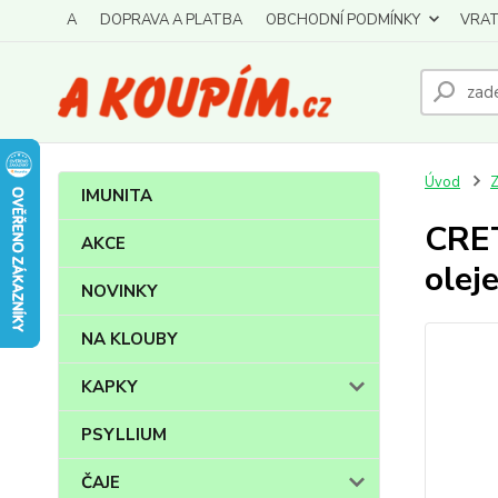
A
DOPRAVA A PLATBA
OBCHODNÍ PODMÍNKY
VRAT
Úvod
IMUNITA
CRET
AKCE
olej
NOVINKY
NA KLOUBY
KAPKY
PSYLLIUM
ČAJE