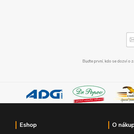
Buďte první, kdo se dozví o 
Eshop
O náku