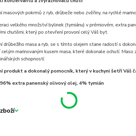
li konzervantů a zvýrazňovačů chuti!
í masových pokrmů z ryb, drůbeže nebo zvěřiny, na rychlé marinov
raci velkého množství bylinek (tymiánu) v prémiovém, extra pan
mi chutěmi, který po otevření provoní celý Váš byt.
í drůbežího masa a ryb, se s tímto olejem stane radostí s dokon
 celým marinovaným kusem masa, které dokonale ochutí. Maso ze
linářských schopností.
ní produkt a dokonalý pomocník, který v kuchyni šetří Váš ča
 96% extra panenský olivový olej, 4% tymián
zboží