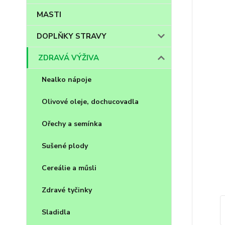
MASTI
DOPLŇKY STRAVY
ZDRAVÁ VÝŽIVA
Nealko nápoje
Olivové oleje, dochucovadla
Ořechy a semínka
Sušené plody
Cereálie a műsli
Zdravé tyčinky
Sladidla