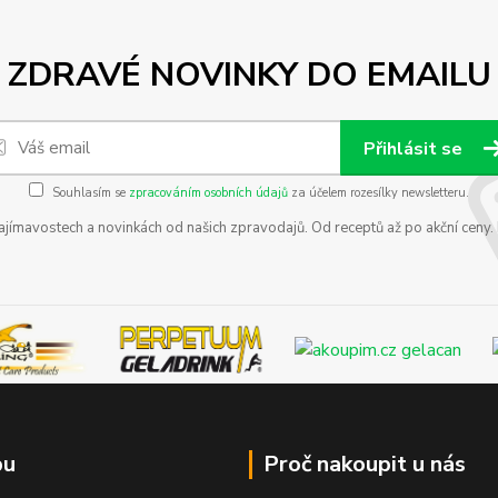
ZDRAVÉ NOVINKY DO EMAILU
Přihlásit se
Souhlasím se
zpracováním osobních údajů
za účelem rozesílky newsletteru.
zajímavostech a novinkách od našich zpravodajů. Od receptů až po akční ceny
pu
Proč nakoupit u nás