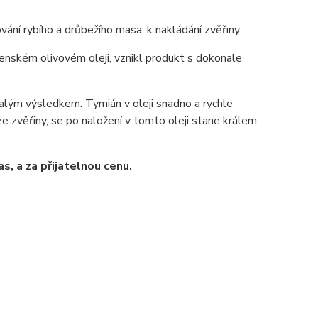
ání rybího a drůbežího masa, k nakládání zvěřiny.
enském olivovém oleji, vznikl produkt s dokonale
alým výsledkem. Tymián v oleji snadno a rychle
 zvěřiny, se po naložení v tomto oleji stane králem
s, a za přijatelnou cenu.