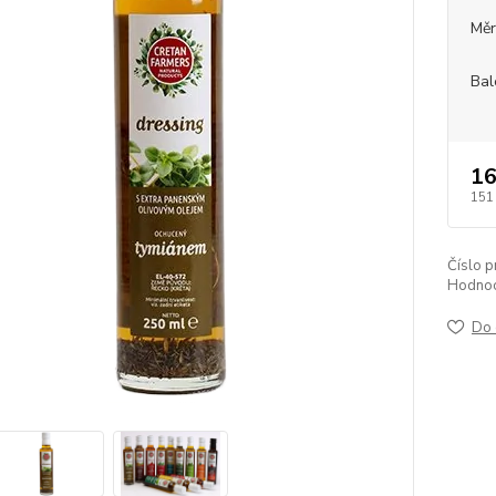
Měr
Bal
16
151
Číslo p
Hodnoc
Do 