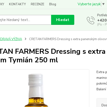
Vyberte jazyk
▼
KY
KONTAKTY
RECENZE
Blog
Potřeb
Hledat
+420
(Po - P
ZDRAVÁ VÝŽIVA
CRETAN FARMERS Dressing s extra panenským olivov
AN FARMERS Dressing s extra
em Tymián 250 ml
Extra 
marino
pokrmů.
Balení
Dos