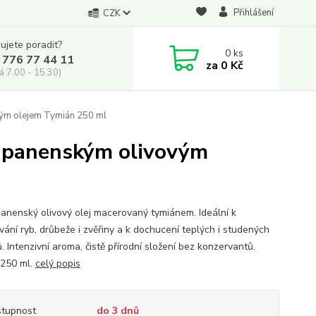
Přihlášení
CZK
ujete poradit?
0
ks
 776 77 44 11
za
0 Kč
á 7.00 - 15.30)
ým olejem Tymián 250 ml
 panenským olivovým
panenský olivový olej macerovaný tymiánem. Ideální k
vání ryb, drůbeže i zvěřiny a k dochucení teplých i studených
 Intenzivní aroma, čistě přírodní složení bez konzervantů.
 250 ml.
celý popis
tupnost
do 3 dnů