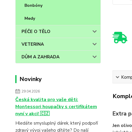
Bonbóny
Medy
PÉČE O TĚLO
VETERINA
DŮM A ZAHRADA
Kompl
Novinky
29.04.2026
Komple
Česká kvalita pro vaše děti:
Montessori houpačky s certifikátem
Extra p
nyní v akci! 🇨🇿
Hledáte smysluplný dárek, který podpoří
Jen oliv
zdravý vývoj vašeho dítěte? Do naší