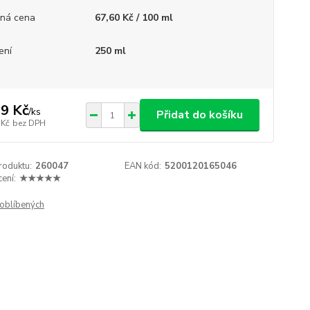
ná cena
67,60 Kč / 100 ml
ení
250 ml
9 Kč
/
ks
Přidat do košíku
 Kč
bez DPH
roduktu:
260047
EAN kód:
5200120165046
ení:
★★★★★
oblíbených