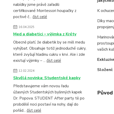
jakýchko
nabídky jsme právě zařadili
K ochucen
certifikované Montessori houpačky z
poctivé č...
číst celé
Díky mace
propojený
16.04.2025
Med a diabetici – výjimka z Kréty
Marinován
Obecně platí, že diabetik by se měl medu
prostoupí
vyhýbat. Obsahuje totiž jednoduché cukry,
vašich ku
které zvyšují hladinu cukru v krvi. Ale i zde
Exkluziv
existují výjimky – ...
číst celé
Složení:
12.02.2024
Skvělá novinka: Studentské kapky
Představujeme vám novou řadu
Původ 
úžasných Studentských bylinných kapek
Dr. Popova. STUDENT After party tě po
probdělé noci postaví na nohy, dají do
pořád...
číst celé