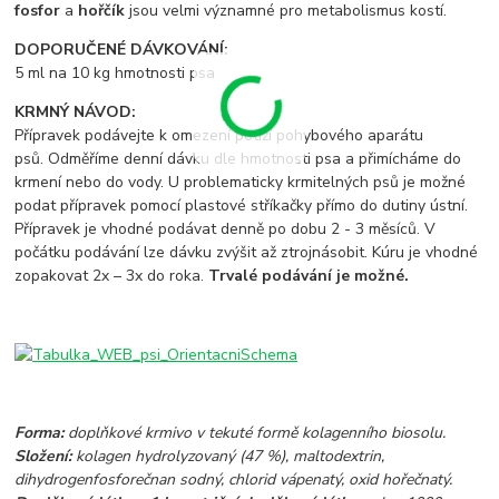
fosfor
a
hořčík
jsou velmi významné pro metabolismus kostí.
DOPORUČENÉ DÁVKOVÁNÍ:
5 ml na 10 kg hmotnosti psa
KRMNÝ NÁVOD:
Přípravek podávejte k omezení potíží pohybového aparátu
psů. Odměříme denní dávku dle hmotnosti psa a přimícháme do
krmení nebo do vody. U problematicky krmitelných psů je možné
podat přípravek pomocí plastové stříkačky přímo do dutiny ústní.
Přípravek je vhodné podávat denně po dobu 2 - 3 měsíců. V
počátku podávání lze dávku zvýšit až ztrojnásobit. Kúru je vhodné
zopakovat 2x – 3x do roka.
Trvalé podávání je možné.
Forma:
doplňkové krmivo v tekuté formě kolagenního biosolu.
Složení:
kolagen hydrolyzovaný (47 %), maltodextrin,
dihydrogenfosforečnan sodný, chlorid vápenatý, oxid hořečnatý.