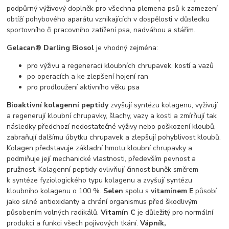
podpůrný výživový doplněk pro všechna plemena psů k zamezení
obtíží pohybového aparátu vznikajících v dospělosti v důsledku
sportovního či pracovního zatížení psa, nadváhou a stářím.
Gelacan® Darling Biosol
je vhodný zejména:
pro výživu a regeneraci kloubních chrupavek, kostí a vazů
po operacích a ke zlepšení hojení ran
pro prodloužení aktivního věku psa
Bioaktivní kolagenní peptidy
zvyšují syntézu kolagenu, vyživují
a regenerují kloubní chrupavky, šlachy, vazy a kosti a zmírňují tak
následky předchozí nedostatečné výživy nebo poškození kloubů,
zabraňují dalšímu úbytku chrupavek a zlepšují pohyblivost kloubů.
Kolagen představuje základní hmotu kloubní chrupavky a
podmiňuje její mechanické vlastnosti, především pevnost a
pružnost. Kolagenní peptidy ovlivňují činnost buněk směrem
k syntéze fyziologického typu kolagenu a zvyšují syntézu
kloubního kolagenu o 100 %.
Selen
spolu s
vitamínem E
působí
jako silné antioxidanty a chrání organismus před škodlivým
působením volných radikálů.
Vitamín C
je důležitý pro normální
produkci a funkci všech pojivových tkání.
Vápník,