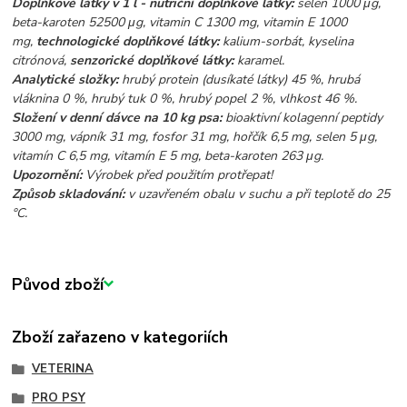
Doplňkové látky v 1 l - nutriční doplňkové látky:
selen 1000 μg,
beta-karoten 52500 μg, vitamin C 1300 mg, vitamin E 1000
mg,
technologické doplňkové látky:
kalium-sorbát, kyselina
citrónová,
senzorické doplňkové látky:
karamel.
Analytické složky:
hrubý protein (dusíkaté látky) 45 %, hrubá
vláknina 0 %, hrubý tuk 0 %, hrubý popel 2 %, vlhkost 46 %.
Složení v denní dávce na 10 kg psa:
bioaktivní kolagenní peptidy
3000 mg, vápník 31 mg, fosfor 31 mg, hořčík 6,5 mg, selen 5 μg,
vitamín C 6,5 mg, vitamín E 5 mg, beta-karoten 263 μg.
Upozornění:
Výrobek před použitím protřepat!
Způsob skladování:
v uzavřeném obalu v suchu a při teplotě do 25
°C.
Původ zboží
Zboží zařazeno v kategoriích
VETERINA
PRO PSY