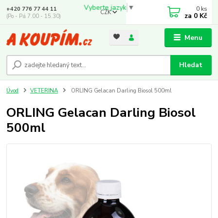
Vyberte jazyk
▼
0
ks
+420 776 77 44 11
CZK
za
0 Kč
(Po - Pá 7.00 - 15.30)
Menu
Hledat
Úvod
VETERINA
ORLING Gelacan Darling Biosol 500ml
ORLING Gelacan Darling Biosol
500ml