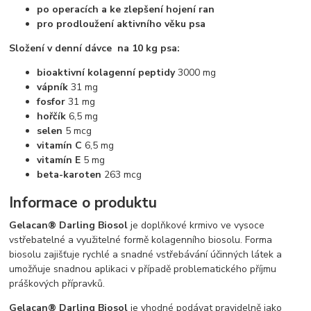
po operacích a ke zlepšení hojení ran
pro prodloužení aktivního věku psa
Složení v denní dávce na 10 kg psa:
bioaktivní kolagenní peptidy
3000 mg
vápník
31 mg
fosfor
31 mg
hořčík
6,5 mg
selen
5 mcg
vitamín C
6,5 mg
vitamín E
5 mg
beta-karoten
263 mcg
Informace o produktu
Gelacan® Darling Biosol
je doplňkové krmivo ve vysoce
vstřebatelné a využitelné formě kolagenního biosolu. Forma
biosolu zajišťuje rychlé a snadné vstřebávání účinných látek a
umožňuje snadnou aplikaci v případě problematického příjmu
práškových přípravků.
Gelacan® Darling Biosol
je vhodné podávat pravidelně jako