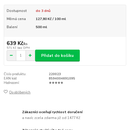
Dostupnost
do 3 dnů
Měrná cena
127,80 Kč / 100 ml
Balení
500 ml
639 Kč
/
ks
571 Kč
bez DPH
Přidat do košíku
Číslo produktu:
220023
EAN kód:
8594004691095
Hodnocení:
★★★★★
Do oblíbených
Zákazníci oceňují rychlost doručení
a navíc zcela zdarma již od 1477 Kč