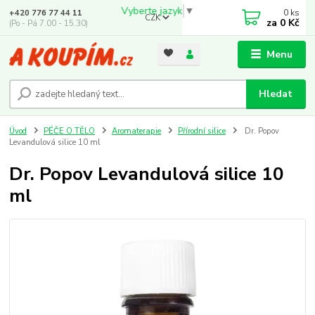
Vyberte jazyk
▼
0
ks
+420 776 77 44 11
CZK
za
0 Kč
(Po - Pá 7.00 - 15.30)
Menu
Hledat
Úvod
PÉČE O TĚLO
Aromaterapie
Přírodní silice
Dr. Popov
Levandulová silice 10 ml
Dr. Popov Levandulová silice 10
ml