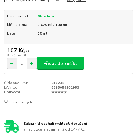
Dostupnost
Skladem
Měrná cena
1 070 Kč / 100 ml
Balení
10 ml
107 Kč
/
ks
88 Kč
bez DPH
Přidat do košíku
Číslo produktu:
210231
EAN kód:
8595058902953
Hodnocení:
★★★★★
Do oblíbených
Zákazníci oceňují rychlost doručení
a navíc zcela zdarma již od 1477 Kč