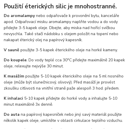
Použití éterických silic je mnohostranné.
Do aromalampy
nebo odpařovače k provonění bytu, kanceláře
apod. Odpařovací misku aromalampy naplňte vodou a do vody
přidejte 3-5 kapek oleje. Dbejte, aby miska nad hořící svíčkou
nevyschla. Také stačí nádobku s olejem položit na topení nebo
nakapat éterický olej na papírový kapesník.
V sauně
použijte 3-5 kapek éterického oleje na horké kameny.
Do koupele
. Do vody teplé cca 30°C přidejte maximálně 20 kapek
oleje, relexujte nejvýše 30 minut.
K masážím
použijte 5-10 kapek éterického oleje na 5 ml nosného
oleje (může být slunečnicový, olivový). Před masáží je provést
zkoušku citlivosti na vnitřní straně paže alespoň 3 hod. předem.
K inhalaci
5-10 kapek přidejte do horké vody a inhalujte 5-10
minut maximálně 3x denně.
Do auta
na papírový kapesníček nebo jiný savý materiál použijte
několik kapek oleje, umístěte v oblasti cirkulace teplého vzduchu.