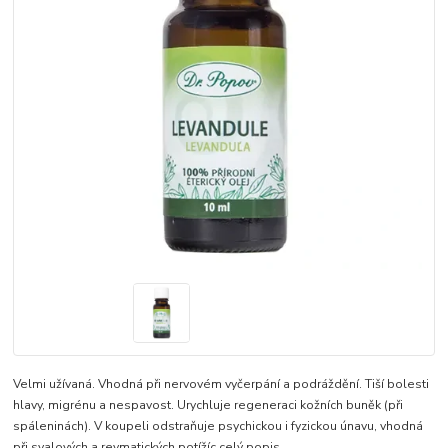
Velmi užívaná. Vhodná při nervovém vyčerpání a podráždění. Tiší bolesti
hlavy, migrénu a nespavost. Urychluje regeneraci kožních buněk (při
spáleninách). V koupeli odstraňuje psychickou i fyzickou únavu, vhodná
při svalových a revmatických potížíc
celý popis