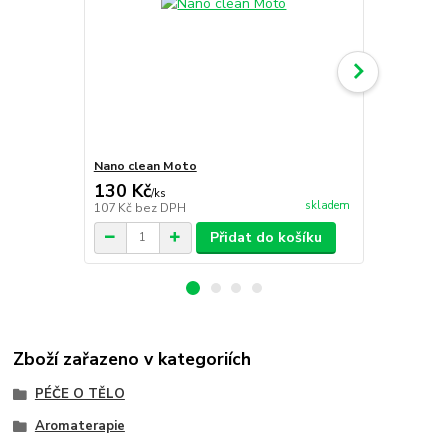
Nano clean Moto
Nano clean 
130 Kč
22 Kč
/
ks
/
ks
skladem
107 Kč
bez DPH
18 Kč
bez D
Přidat do košíku
Zboží zařazeno v kategoriích
PÉČE O TĚLO
Aromaterapie