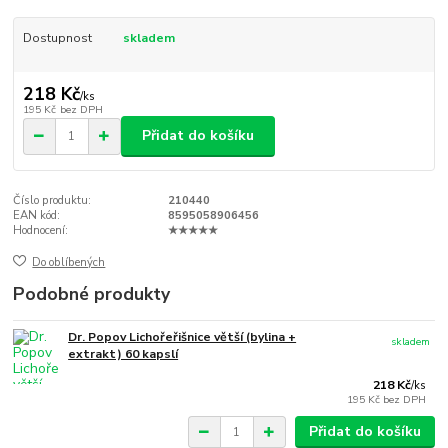
Dostupnost
skladem
218 Kč
/
ks
195 Kč
bez DPH
Přidat do košíku
Číslo produktu:
210440
EAN kód:
8595058906456
Hodnocení:
★★★★★
Do oblíbených
Podobné produkty
Dr. Popov Lichořeřišnice větší (bylina +
skladem
extrakt) 60 kapslí
218 Kč
/
ks
195 Kč
bez DPH
Přidat do košíku