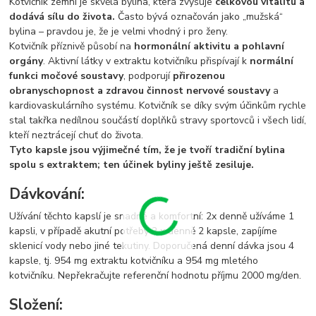
Kotvičník zemní je skvělá bylina, která zvyšuje
celkovou vitalitu a
dodává sílu do života.
Často bývá označován jako „mužská“
bylina – pravdou je, že je velmi vhodný i pro ženy.
Kotvičník příznivě působí na
hormonální aktivitu a pohlavní
orgány
. Aktivní látky v extraktu kotvičníku přispívají k
normální
funkci močové soustavy
, podporují
přirozenou
obranyschopnost a zdravou činnost nervové soustavy
a
kardiovaskulárního systému. Kotvičník se díky svým účinkům rychle
stal takřka nedílnou součástí doplňků stravy sportovců i všech lidí,
kteří neztrácejí chuť do života.
Tyto kapsle jsou výjimečné tím, že je tvoří tradiční bylina
spolu s extraktem; ten účinek byliny ještě zesiluje.
Dávkování:
Užívání těchto kapslí je snadné a komfortní: 2x denně užíváme 1
kapsli, v případě akutní potřeby 2 x denně 2 kapsle, zapíjíme
sklenicí vody nebo jiné tekutiny. Doporučená denní dávka jsou 4
kapsle, tj. 954 mg extraktu kotvičníku a 954 mg mletého
kotvičníku. Nepřekračujte referenční hodnotu příjmu 2000 mg/den.
Složení: