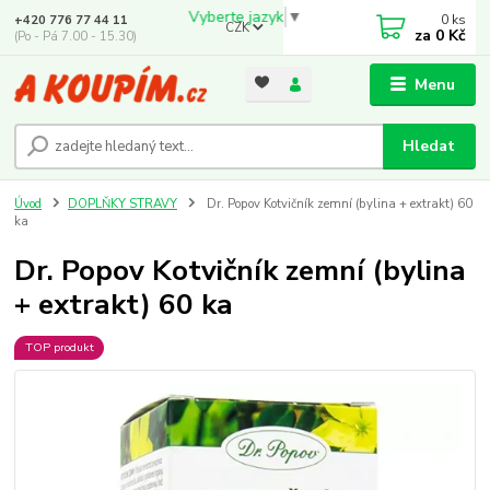
Vyberte jazyk
▼
0
ks
+420 776 77 44 11
CZK
za
0 Kč
(Po - Pá 7.00 - 15.30)
Menu
Hledat
Úvod
DOPLŇKY STRAVY
Dr. Popov Kotvičník zemní (bylina + extrakt) 60
ka
Dr. Popov Kotvičník zemní (bylina
+ extrakt) 60 ka
TOP produkt