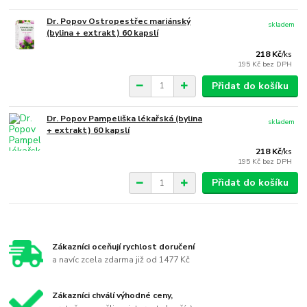
Dr. Popov Ostropestřec mariánský
skladem
(bylina + extrakt) 60 kapslí
218 Kč
/
ks
195 Kč
bez DPH
Přidat do košíku
Dr. Popov Pampeliška lékařská (bylina
skladem
+ extrakt) 60 kapslí
218 Kč
/
ks
195 Kč
bez DPH
Přidat do košíku
Zákazníci oceňují rychlost doručení
a navíc zcela zdarma již od 1477 Kč
Zákazníci chválí výhodné ceny,