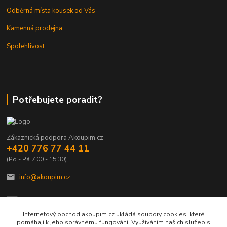
Odběrná místa kousek od Vás
Kamenná prodejna
Spolehlivost
Potřebujete poradit?
Zákaznická podpora Akoupim.cz
+420 776 77 44 11
(Po - Pá 7.00 - 15.30)
info@akoupim.cz
Internetový obchod akoupim.cz ukládá soubory cookies, které
pomáhají k jeho správnému fungování. Využíváním našich služeb s