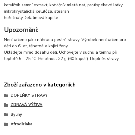
kotvičník zemní extrakt, kotvičník mletá nať, protispékavé látky:
mikrokrystalická celulóza, stearan
hořečnatý, želatinová kapsle
Upozornění:
Není určeno jako náhrada pestré stravy. Výrobek není určen pro
děti do 6 let, těhotné a kojící ženy.
Ukládejte mimo dosahu dětí. Uchovejte v suchu a temnu při
teplotě 5 – 25 °C. Hmotnost 32 g (60 kapslí). Doplněk stravy.
Zboží zařazeno v kategoriích
DOPLŇKY STRAVY
ZDRAVÁ VÝŽIVA
Byliny
Afrodiziaka