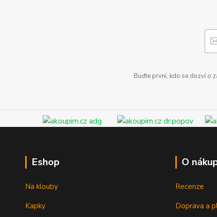
Buďte první, kdo se dozví o 
Eshop
O náku
Na klouby
Recenze
Kapky
Doprava a p