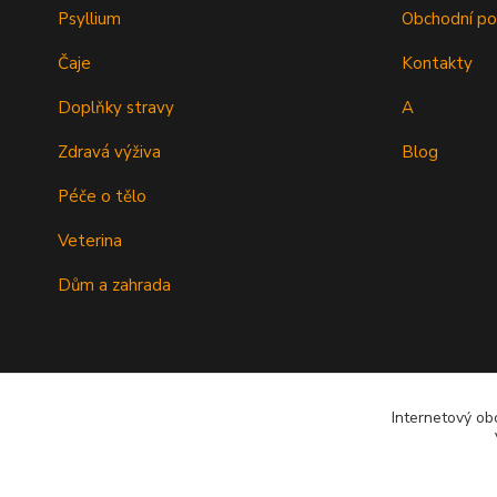
Psyllium
Obchodní p
Čaje
Kontakty
Doplňky stravy
A
Zdravá výživa
Blog
Péče o tělo
Veterina
Dům a zahrada
Internetový ob