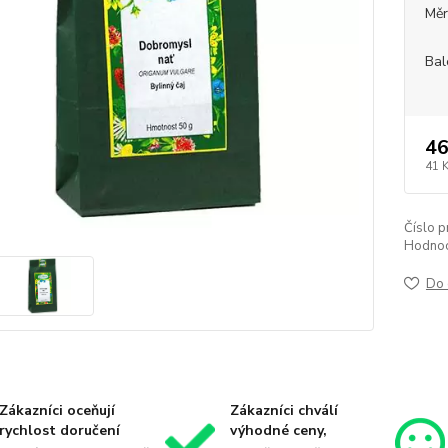
Měr
Bal
46
41 
Číslo p
Hodnoc
Do 
Zákazníci oceňují
Zákazníci chválí
rychlost doručení
výhodné ceny,