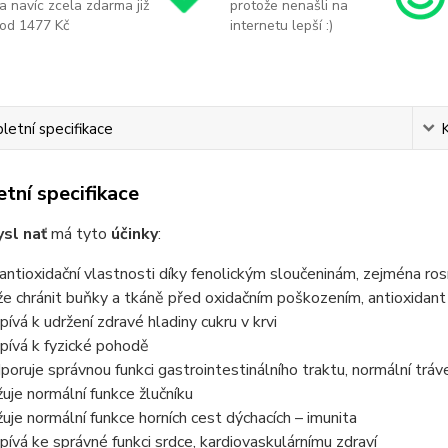
a navíc zcela zdarma již
protože nenašli na
od 1477 Kč
internetu lepší :)
etní specifikace
tní specifikace
sl nať
má tyto
účinky
:
antioxidační vlastnosti díky fenolickým sloučeninám, zejména ros
e chránit buňky a tkáně před oxidačním poškozením, antioxidant
spívá k udržení zdravé hladiny cukru v krvi
spívá k fyzické pohodě
poruje správnou funkci gastrointestinálního traktu, normální tráv
žuje normální funkce žlučníku
žuje normální funkce horních cest dýchacích – imunita
spívá ke správné funkci srdce, kardiovaskulárnímu zdraví