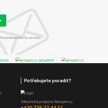
. Rozesíláme max 2x za měsíc.
Potřebujete poradit?
i
Zákaznická podpora Akoupim.cz
+420 776 77 44 11