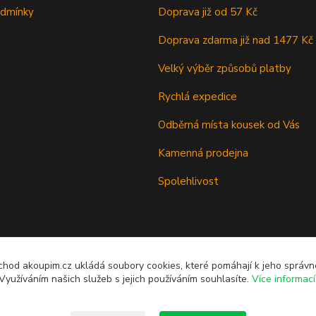
odmínky
Doprava již od 57 Kč
Doprava zdarma již nad 1477 Kč
Velký výběr způsobů platby
Rychlá expedice
Odběrná místa kousek od Vás
Kamenná prodejna
Spolehlivost
chod akoupim.cz ukládá soubory cookies, které pomáhají k jeho správ
Využíváním našich služeb s jejich používáním souhlasíte.
Více informací