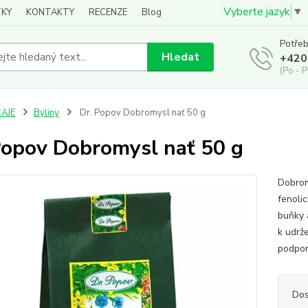
Vyberte jazyk
▼
KY
KONTAKTY
RECENZE
Blog
Potřeb
Hledat
+420
(Po - P
ČAJE
Byliny
Dr. Popov Dobromysl nať 50 g
Popov Dobromysl nať 50 g
Dobrom
fenoli
buňky 
k udrže
podpor
Dos