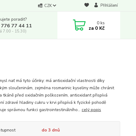
Přihlášení
CZK
ujete poradit?
0
ks
 776 77 44 11
za
0 Kč
á 7.00 - 15.30)
ysl nať má tyto účinky: má antioxidační vlastnosti díky
ckým sloučeninám, zejména rosmarinic kyseliny může chránit
a tkáně před oxidačním poškozením, antioxidant přispívá
ní zdravé hladiny cukru v krvi přispívá k fyzické pohodě
uje správnou funkci gastrointestinálního...
celý popis
tupnost
do 3 dnů