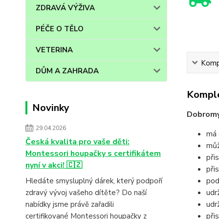
ZDRAVÁ VÝŽIVA
PÉČE O TĚLO
VETERINA
Kompl
DŮM A ZAHRADA
Komple
Novinky
Dobromy
29.04.2026
má 
Česká kvalita pro vaše děti:
můž
Montessori houpačky s certifikátem
při
nyní v akci! 🇨🇿
při
pod
Hledáte smysluplný dárek, který podpoří
udr
zdravý vývoj vašeho dítěte? Do naší
udr
nabídky jsme právě zařadili
při
certifikované Montessori houpačky z