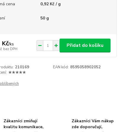
ná cena
0,92 Kč / g
ení
50 g
 Kč
/
ks
Přidat do košíku
Kč
bez DPH
roduktu:
210169
EAN kód:
8595058902052
ení:
★★★★★
oblíbených
Zákazníci zmiňují
Zákazníci Vám nákup
kvalitu komunikace,
zde doporučují,