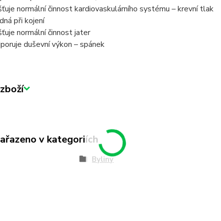
išťuje normální činnost kardiovaskulárního systému – krevní tlak
dná při kojení
išťuje normální činnost jater
poruje duševní výkon – spánek
zboží
zařazeno v kategoriích
Byliny