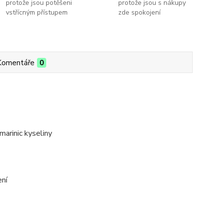
protože jsou potěšeni
protože jsou s nákupy
vstřícným přístupem
zde spokojení
Komentáře
0
marinic kyseliny
ení