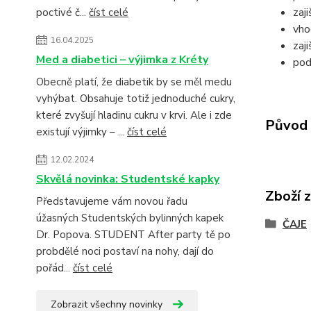
zaj
poctivé č...
číst celé
vho
16.04.2025
zaj
Med a diabetici – výjimka z Kréty
pod
Obecně platí, že diabetik by se měl medu
vyhýbat. Obsahuje totiž jednoduché cukry,
které zvyšují hladinu cukru v krvi. Ale i zde
Původ 
existují výjimky – ...
číst celé
12.02.2024
Skvělá novinka: Studentské kapky
Zboží 
Představujeme vám novou řadu
úžasných Studentských bylinných kapek
ČAJE
Dr. Popova. STUDENT After party tě po
probdělé noci postaví na nohy, dají do
pořád...
číst celé
Zobrazit všechny novinky