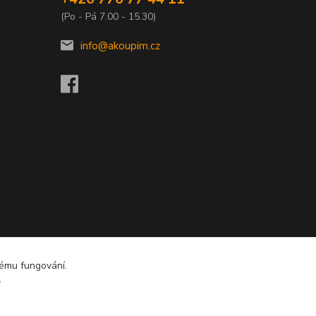
(Po - Pá 7.00 - 15.30)
info@akoupim.cz
nému fungování.
.
Vytvořeno na
Eshop-rychle.cz