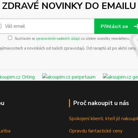
ZDRAVÉ NOVINKY DO EMAILU
Přihlásit se
Souhlasím se
zpracováním osobních údajů
za účelem rozesílky newsletteru.
zajímavostech a novinkách od našich zpravodajů. Od receptů až po akční ceny
pu
Proč nakoupit u nás
Spokojení klienti, kteří již nakoupil
latba
Opravdu fantastické ceny