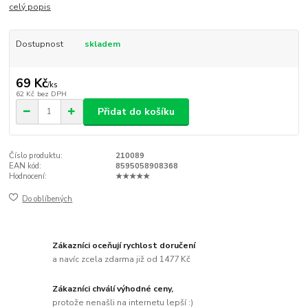
celý popis
Dostupnost
skladem
69 Kč
/
ks
62 Kč
bez DPH
Přidat do košíku
Číslo produktu:
210089
EAN kód:
8595058908368
Hodnocení:
★★★★★
Do oblíbených
Zákazníci oceňují rychlost doručení
a navíc zcela zdarma již od 1477 Kč
Zákazníci chválí výhodné ceny,
protože nenašli na internetu lepší :)