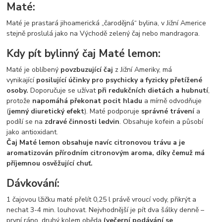
Maté:
Maté je prastará jihoamerická „čarodějná“ bylina, v Jižní Americe
stejně proslulá jako na Východě zelený čaj nebo mandragora.
Kdy pít bylinný čaj Maté lemon:
Maté je oblíbený
povzbuzující čaj
z Jižní Ameriky, má
vynikající
posilující účinky pro psychicky a fyzicky přetížené
osoby.
Doporučuje se užívat
při redukčních dietách a hubnutí
,
protože
napomáhá překonat pocit hladu
a mírně odvodňuje
(
jemný diuretický efekt
). Maté podporuje
správné trávení
a
podílí se na
zdravé činnosti ledvin
. Obsahuje kofein a působí
jako antioxidant.
Čaj Maté lemon obsahuje navíc citronovou trávu a je
aromatizován přírodním citronovým aroma, díky čemuž má
příjemnou
osvěžující chuť.
Dávkování:
1 čajovou lžičku maté přelít 0,25 l právě vroucí vody, přikrýt a
nechat 3-4 min. louhovat. Nejvhodnější je pít dva šálky denně –
první ráno, druhý kolem oběda
(večerní podávání se