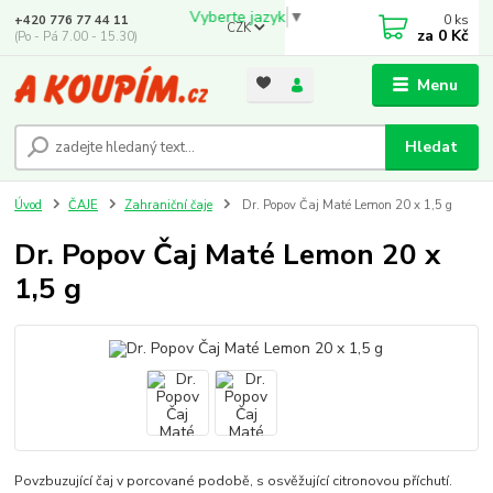
Vyberte jazyk
▼
0
ks
+420 776 77 44 11
CZK
za
0 Kč
(Po - Pá 7.00 - 15.30)
Menu
Hledat
Úvod
ČAJE
Zahraniční čaje
Dr. Popov Čaj Maté Lemon 20 x 1,5 g
Dr. Popov Čaj Maté Lemon 20 x
1,5 g
Povzbuzující čaj v porcované podobě, s osvěžující citronovou příchutí.